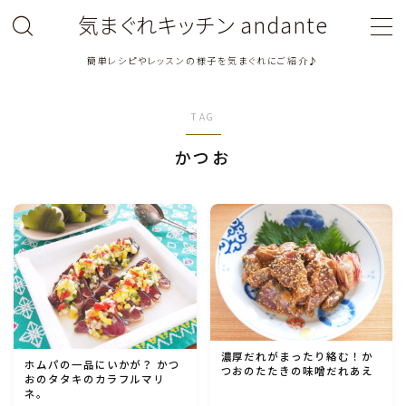
気まぐれキッチン andante
簡単レシピやレッスンの様子を気まぐれにご紹介♪
MENU
TAG
料理教室関連・レッスン後記
かつお
料理関連のお仕事・メディア掲載レシピ
鶏肉料理
豚肉料理
牛肉料理
濃厚だれがまったり絡む！か
ホムパの一品にいかが？ かつ
つおのたたきの味噌だれあえ
おのタタキのカラフルマリ
ひき肉料理
ネ。