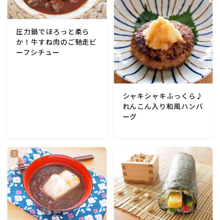
マクロビスイーツ・自然派おやつ
圧力鍋でほろっと柔ら
か！牛すね肉のご馳走ビ
パン・パンケーキ・スコーン・食事パイ・ケークサレ・
粉もの
ーフシチュー
米/ご飯料理・もち料理
シャキシャキふっくら♪
れんこん入り和風ハンバ
麺料理(パスタ・うどん・そうめん・春雨など)
ーグ
ハム・ベーコン・ソーセー・・スパム・チーズ料理
豆腐・厚揚げ・油揚げ・納豆・豆類・豆製品料理
缶詰料理(ツナ・サバ・いわし・ホタテ貝柱・コーン
等)