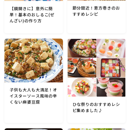
行事食(おせち・ハロウィン・クリスマス・雛祭り・子
節分間近！恵方巻きのお
【鏡開きに】意外に簡
供の日・七夕等)
すすめレシピ
単！基本のおしるこ(ぜ
んざい)の作り方
乾物・海藻・麩料理
お弁当
漬物・ピクルス・保存食・発酵食品
圧力鍋使用の料理
子供も大人も大満足！オ
ソース・ドレッシング・たれ・ディップ類
イスターソース風味の辛
くない麻婆豆腐
ひな祭りのおすすめレシ
ドリンク・シロップ・ジャム類
ピ集めました♪
その他食材