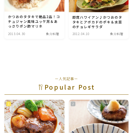
アスパラガス)
かつおのタタキで絶品2品！コ
即席ハワイアン♪かつおのタ
根菜料理（にんじん・ごぼう・かぶ・大根・れんこん・
チュジャン風味ユッケ丼＆あ
タキとアボカドのポキ＆水菜
ビーツ)
っさりポン酢マリネ
のチョレギサラダ
2013.04.30
魚介料理
2012.04.10
魚介料理
芋類(じゃが芋・さつま芋・里芋・山芋)
もやし・豆苗・たけのこ・せり・ふき・その他山菜料理
洋菓子 (焼き菓子)
ー人気記事ー
Popular Post
洋菓子 (冷菓)
洋菓子 (その他)
和菓子