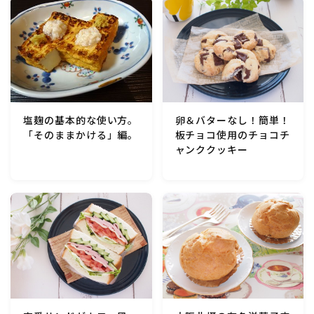
テーブルコーディネート・食器・調理器具
住・インテリア・小物・植物
離乳食・キッズメニュー
卵＆バターなし！簡単！
塩麹の基本的な使い方。
板チョコ使用のチョコチ
「そのままかける」編。
育児徒然
ャンククッキー
その他徒然