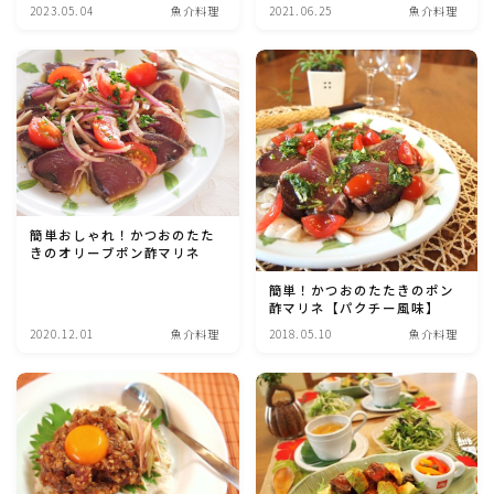
2023.05.04
魚介料理
2021.06.25
魚介料理
魚介料理
卵料理
野菜料理(ブロッコリー・カリフラワー・パプリカ・菜
の花・その他)
簡単おしゃれ！かつおのたた
野菜料理(きゅうり・なす・トマト・ピーマン・かぼち
きのオリーブポン酢マリネ
ゃ・ゴーヤ)
簡単！かつおのたたきのポン
酢マリネ【パクチー風味】
野菜料理(キャベツ・白菜・ほうれん草・レタス・小松
2020.12.01
魚介料理
2018.05.10
魚介料理
菜・にら)
野菜料理(ズッキーニ・コーン・いんげん・そら豆・え
んどう・オクラ)
野菜料理(玉ねぎ・ねぎ・アボカド・青梗菜・セロリ・