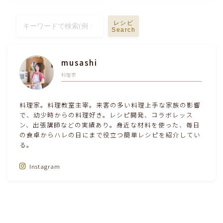
テーブルコーディネート・食器・調理器具
レシピ
Search
住・インテリア・小物・植物
musashi
離乳食・キッズメニュー
料理家
育児徒然
料理家。料理教室主宰。来客の多い料理上手な家族の影響
で、幼少時からの料理好き。レシピ開発、コラボレッス
ン、出張講師などの実績あり。身近な材料を使った、毎日
その他徒然
の食卓からハレの日にまで役立つ簡単レシピを紹介してい
る。
Instagram
Follow Me‼