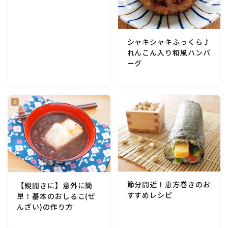
アスパラガス)
根菜料理（にんじん・ごぼう・かぶ・大根・れんこん・
シャキシャキふっくら♪
ビーツ)
れんこん入り和風ハンバ
ーグ
芋類(じゃが芋・さつま芋・里芋・山芋)
もやし・豆苗・たけのこ・せり・ふき・その他山菜料理
洋菓子 (焼き菓子)
洋菓子 (冷菓)
節分間近！恵方巻きのお
【鏡開きに】意外に簡
洋菓子 (その他)
すすめレシピ
単！基本のおしるこ(ぜ
んざい)の作り方
和菓子