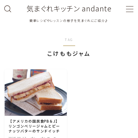
気まぐれキッチン andante
簡単レシピやレッスンの様子を気まぐれにご紹介♪
MENU
TAG
料理教室関連・レッスン後記
こけももジャム
料理関連のお仕事・メディア掲載レシピ
鶏肉料理
豚肉料理
牛肉料理
【アメリカの国民食PB＆J】
リンゴンベリージャムとピー
ひき肉料理
ナッツバターのサンドイッチ