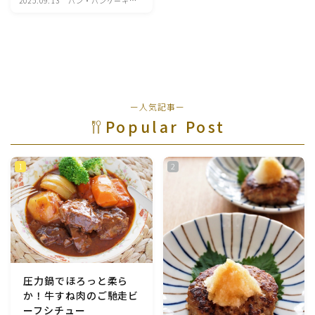
2025.09.13
パン・パンケーキ・
スコーン・食事パ
魚介料理
イ・ケークサレ・粉
もの
卵料理
野菜料理(ブロッコリー・カリフラワー・パプリカ・菜
ー人気記事ー
の花・その他)
Popular Post
野菜料理(きゅうり・なす・トマト・ピーマン・かぼち
ゃ・ゴーヤ)
野菜料理(キャベツ・白菜・ほうれん草・レタス・小松
菜・にら)
野菜料理(ズッキーニ・コーン・いんげん・そら豆・え
んどう・オクラ)
圧力鍋でほろっと柔ら
か！牛すね肉のご馳走ビ
野菜料理(玉ねぎ・ねぎ・アボカド・青梗菜・セロリ・
ーフシチュー