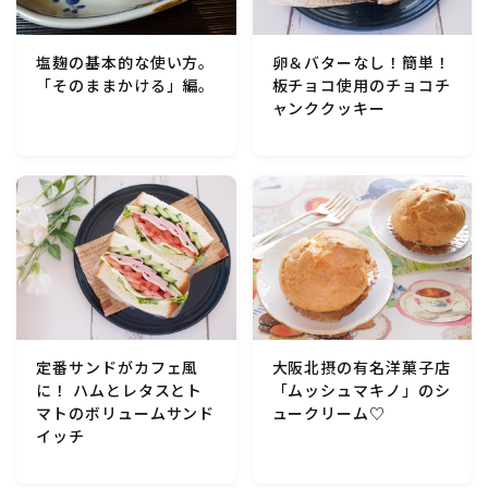
行事食(おせち・ハロウィン・クリスマス・雛祭り・子
供の日・七夕等)
卵＆バターなし！簡単！
塩麹の基本的な使い方。
板チョコ使用のチョコチ
「そのままかける」編。
乾物・海藻・麩料理
ャンククッキー
お弁当
漬物・ピクルス・保存食・発酵食品
圧力鍋使用の料理
ソース・ドレッシング・たれ・ディップ類
定番サンドがカフェ風
大阪北摂の有名洋菓子店
に！ ハムとレタスとト
「ムッシュマキノ」のシ
ドリンク・シロップ・ジャム類
マトのボリュームサンド
ュークリーム♡
イッチ
その他食材