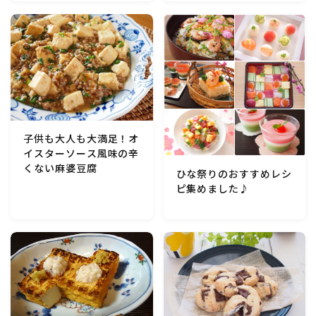
マクロビスイーツ・自然派おやつ
パン・パンケーキ・スコーン・食事パイ・ケークサレ・
粉もの
米/ご飯料理・もち料理
子供も大人も大満足！オ
イスターソース風味の辛
麺料理(パスタ・うどん・そうめん・春雨など)
くない麻婆豆腐
ひな祭りのおすすめレシ
ピ集めました♪
ハム・ベーコン・ソーセー・・スパム・チーズ料理
豆腐・厚揚げ・油揚げ・納豆・豆類・豆製品料理
缶詰料理(ツナ・サバ・いわし・ホタテ貝柱・コーン
等)