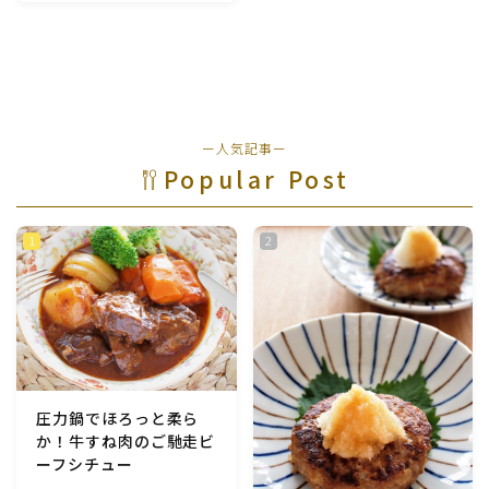
魚介料理
卵料理
ー人気記事ー
野菜料理(ブロッコリー・カリフラワー・パプリカ・菜
の花・その他)
Popular Post
野菜料理(きゅうり・なす・トマト・ピーマン・かぼち
ゃ・ゴーヤ)
野菜料理(キャベツ・白菜・ほうれん草・レタス・小松
菜・にら)
野菜料理(ズッキーニ・コーン・いんげん・そら豆・え
圧力鍋でほろっと柔ら
んどう・オクラ)
か！牛すね肉のご馳走ビ
ーフシチュー
野菜料理(玉ねぎ・ねぎ・アボカド・青梗菜・セロリ・