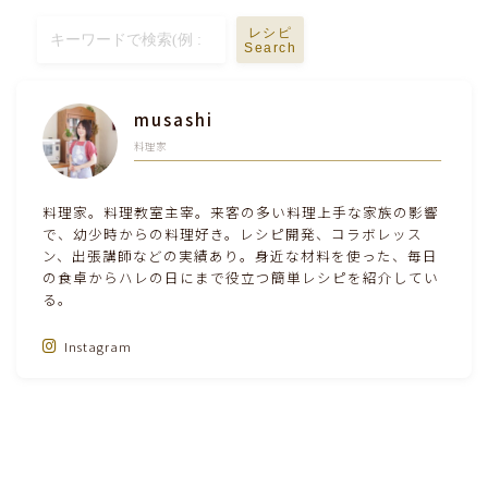
テーブルコーディネート・食器・調理器具
レシピ
Search
住・インテリア・小物・植物
musashi
料理家
離乳食・キッズメニュー
料理家。料理教室主宰。来客の多い料理上手な家族の影響
育児徒然
で、幼少時からの料理好き。レシピ開発、コラボレッス
ン、出張講師などの実績あり。身近な材料を使った、毎日
その他徒然
の食卓からハレの日にまで役立つ簡単レシピを紹介してい
る。
Instagram
Follow Me‼