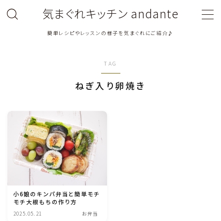
気まぐれキッチン andante
簡単レシピやレッスンの様子を気まぐれにご紹介♪
MENU
TAG
料理教室関連・レッスン後記
ねぎ入り卵焼き
料理関連のお仕事・メディア掲載レシピ
鶏肉料理
豚肉料理
牛肉料理
小6娘のキンパ弁当と簡単モチ
モチ大根もちの作り方
ひき肉料理
2025.05.21
お弁当