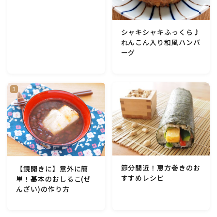
アスパラガス)
シャキシャキふっくら♪
根菜料理（にんじん・ごぼう・かぶ・大根・れんこん・
ビーツ)
れんこん入り和風ハンバ
ーグ
芋類(じゃが芋・さつま芋・里芋・山芋)
もやし・豆苗・たけのこ・せり・ふき・その他山菜料理
洋菓子 (焼き菓子)
洋菓子 (冷菓)
節分間近！恵方巻きのお
【鏡開きに】意外に簡
洋菓子 (その他)
すすめレシピ
単！基本のおしるこ(ぜ
んざい)の作り方
和菓子