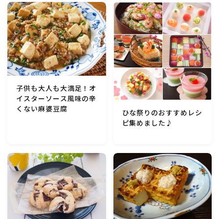
マクロビスイーツ・自然派おやつ
パン・パンケーキ・スコーン・食事パイ・ケークサレ・
粉もの
米/ご飯料理・もち料理
子供も大人も大満足！オ
イスターソース風味の辛
麺料理(パスタ・うどん・そうめん・春雨など)
くない麻婆豆腐
ひな祭りのおすすめレシ
ピ集めました♪
ハム・ベーコン・ソーセー・・スパム・チーズ料理
豆腐・厚揚げ・油揚げ・納豆・豆類・豆製品料理
缶詰料理(ツナ・サバ・いわし・ホタテ貝柱・コーン
等)