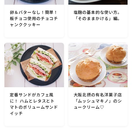
行事食(おせち・ハロウィン・クリスマス・雛祭り・子
供の日・七夕等)
卵＆バターなし！簡単！
塩麹の基本的な使い方。
板チョコ使用のチョコチ
「そのままかける」編。
ャンククッキー
乾物・海藻・麩料理
お弁当
漬物・ピクルス・保存食・発酵食品
圧力鍋使用の料理
ソース・ドレッシング・たれ・ディップ類
定番サンドがカフェ風
大阪北摂の有名洋菓子店
に！ ハムとレタスとト
「ムッシュマキノ」のシ
マトのボリュームサンド
ュークリーム♡
ドリンク・シロップ・ジャム類
イッチ
その他食材