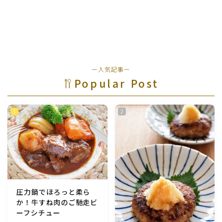
行事食(おせち・ハロウィン・クリスマス・雛祭り・子
供の日・七夕等)
乾物・海藻・麩料理
ー人気記事ー
お弁当
Popular Post
漬物・ピクルス・保存食・発酵食品
圧力鍋使用の料理
ソース・ドレッシング・たれ・ディップ類
ドリンク・シロップ・ジャム類
圧力鍋でほろっと柔ら
か！牛すね肉のご馳走ビ
その他食材
ーフシチュー