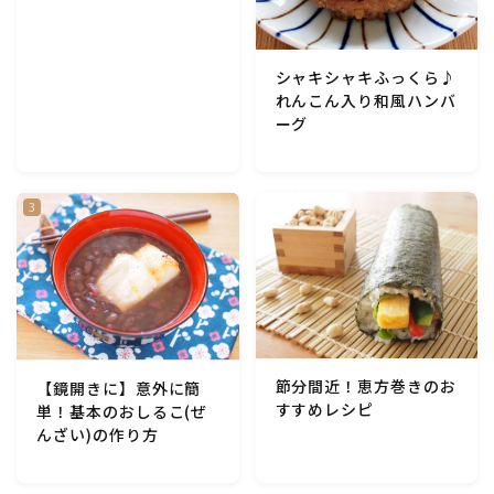
テーブルコーディネート・食器・調理器具
シャキシャキふっくら♪
住・インテリア・小物・植物
れんこん入り和風ハンバ
ーグ
離乳食・キッズメニュー
育児徒然
その他徒然
節分間近！恵方巻きのお
【鏡開きに】意外に簡
すすめレシピ
単！基本のおしるこ(ぜ
んざい)の作り方