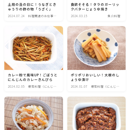
アスパラガス)
土用の丑の日に！うなぎとき
食欲そそる！タラのガーリッ
ゅうりの酢の物「うざく」
クバターじょうゆ焼き
2024.07.24
料理関連のお仕事・
2024.03.15
魚介料理
根菜料理（にんじん・ごぼう・かぶ・大根・れんこん・
メディア掲載レシピ
ビーツ)
芋類(じゃが芋・さつま芋・里芋・山芋)
もやし・豆苗・たけのこ・せり・ふき・その他山菜料理
洋菓子 (焼き菓子)
カレー粉で風味UP！ごぼうと
ポリポリおいしい！大根のし
にんじんのカレーきんぴら
ょうゆ漬け
2024.02.05
根菜料理（にんじ
2024.01.07
根菜料理（にんじ
洋菓子 (冷菓)
ん・ごぼう・かぶ・
ん・ごぼう・かぶ・
大根・れんこん・ビ
大根・れんこん・ビ
ーツ)
ーツ)
洋菓子 (その他)
和菓子