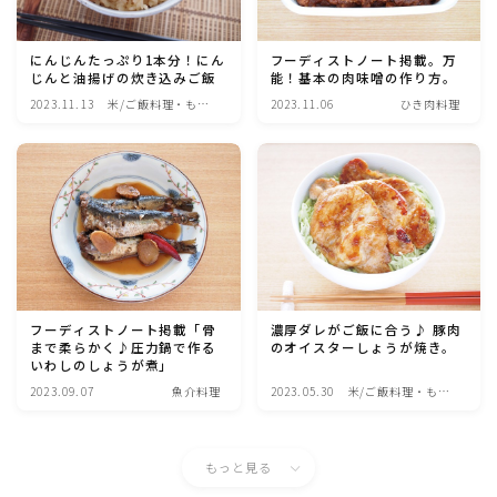
マクロビスイーツ・自然派おやつ
にんじんたっぷり1本分！にん
フーディストノート掲載。万
じんと油揚げの炊き込みご飯
能！基本の肉味噌の作り方。
パン・パンケーキ・スコーン・食事パイ・ケークサレ・
2023.11.13
米/ご飯料理・もち
2023.11.06
ひき肉料理
粉もの
料理
米/ご飯料理・もち料理
麺料理(パスタ・うどん・そうめん・春雨など)
ハム・ベーコン・ソーセー・・スパム・チーズ料理
フーディストノート掲載「骨
濃厚ダレがご飯に合う♪ 豚肉
まで柔らかく♪圧力鍋で作る
のオイスターしょうが焼き。
豆腐・厚揚げ・油揚げ・納豆・豆類・豆製品料理
いわしのしょうが煮」
2023.09.07
魚介料理
2023.05.30
米/ご飯料理・もち
料理
缶詰料理(ツナ・サバ・いわし・ホタテ貝柱・コーン
等)
もっと見る