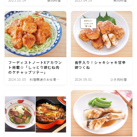
2025.10.14
豚肉料理
2025.04.19
鶏肉料理
魚介料理
卵料理
野菜料理(ブロッコリー・カリフラワー・パプリカ・菜
の花・その他)
フーディストノートXアカウン
長芋入り！シャキシャキ甘辛
野菜料理(きゅうり・なす・トマト・ピーマン・かぼち
ト掲載☆「しっとり鶏むね肉
鶏つくね
ゃ・ゴーヤ)
のケチャップソテー」
2024.10.05
料理関連のお仕事・
2024.09.01
ひき肉料理
メディア掲載レシピ
野菜料理(キャベツ・白菜・ほうれん草・レタス・小松
菜・にら)
野菜料理(ズッキーニ・コーン・いんげん・そら豆・え
んどう・オクラ)
野菜料理(玉ねぎ・ねぎ・アボカド・青梗菜・セロリ・