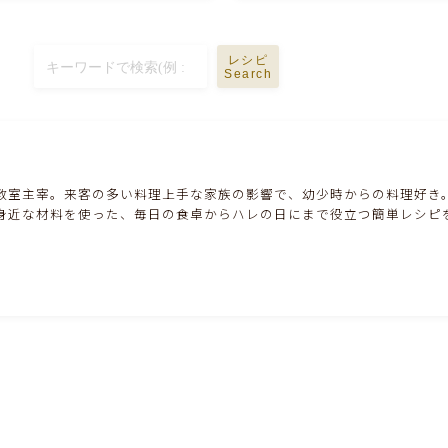
ハム・ベーコン・ソーセー・・スパム・チーズ
料理
レシピ
豆腐・厚揚げ・油揚げ・納豆・豆類・豆製品
Search
料理
缶詰料理(ツナ・サバ・いわし・ホタテ貝柱・
コーン等)
教室主宰。来客の多い料理上手な家族の影響で、幼少時からの料理好き
身近な材料を使った、毎日の食卓からハレの日にまで役立つ簡単レシピ
行事食(おせち・ハロウィン・クリスマス・雛
祭り・子供の日・七夕等)
乾物・海藻・麩料理
お弁当
漬物・ピクルス・保存食・発酵食品