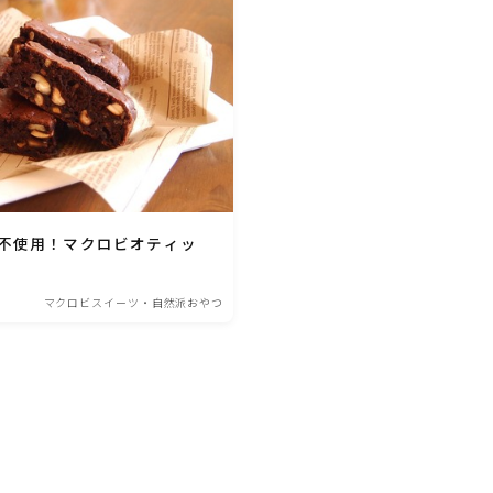
ひき肉料理
魚介料理
卵料理
不使用！マクロビオティッ
野菜料理(ブロッコリー・カリフラワー・パプ
リカ・菜の花・その他)
マクロビスイーツ・自然派おやつ
野菜料理(きゅうり・なす・トマト・ピーマン・
かぼちゃ・ゴーヤ)
野菜料理(キャベツ・白菜・ほうれん草・レタ
ス・小松菜・にら)