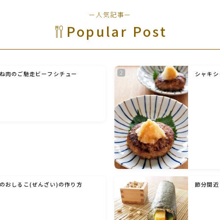
野菜料理(ズッキーニ・コーン・いんげん・そ
ー人気記事ー
ら豆・えんどう・オクラ)
Popular Post
野菜料理(玉ねぎ・ねぎ・アボカド・青梗菜・
セロリ・アスパラガス)
ね肉のご馳走ビーフシチュー
シャキシ
根菜料理（にんじん・ごぼう・かぶ・大根・れ
んこん・ビーツ)
芋類(じゃが芋・さつま芋・里芋・山芋)
もやし・豆苗・たけのこ・せり・ふき・その他
山菜料理
のおしるこ(ぜんざい)の作り方
節分間近
洋菓子 (焼き菓子)
洋菓子 (冷菓)