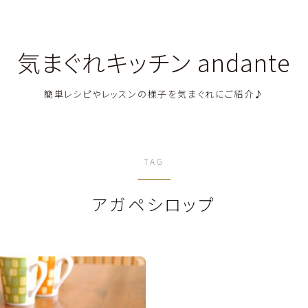
気まぐれキッチン andante
簡単レシピやレッスンの様子を気まぐれにご紹介♪
料理教室関連・レッスン後記
TAG
料理関連のお仕事・メディア掲載レシピ
アガペシロップ
鶏肉料理
豚肉料理
牛肉料理