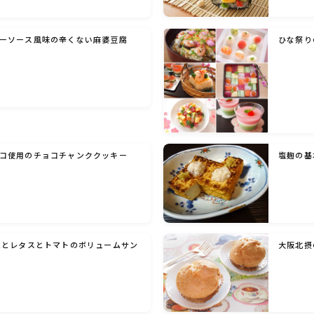
洋菓子 (その他)
ーソース風味の辛くない麻婆豆腐
ひな祭り
和菓子
マクロビスイーツ・自然派おやつ
コ使用のチョコチャンククッキー
塩麹の基
パン・パンケーキ・スコーン・食事パイ・ケー
クサレ・粉もの
米/ご飯料理・もち料理
ムとレタスとトマトのボリュームサン
大阪北摂
麺料理(パスタ・うどん・そうめん・春雨な
ど)