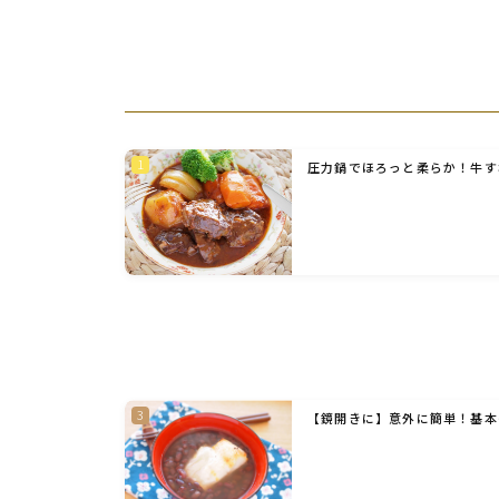
圧力鍋でほろっと柔らか！牛す
【鏡開きに】意外に簡単！基本