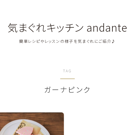
気まぐれキッチン andante
簡単レシピやレッスンの様子を気まぐれにご紹介♪
料理教室関連・レッスン後記
TAG
料理関連のお仕事・メディア掲載レシピ
ガーナピンク
鶏肉料理
豚肉料理
牛肉料理