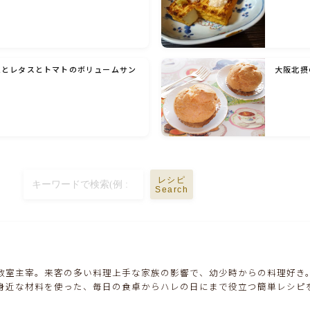
ハム・ベーコン・ソーセー・・スパム・チーズ
料理
豆腐・厚揚げ・油揚げ・納豆・豆類・豆製品
料理
ムとレタスとトマトのボリュームサン
大阪北摂
缶詰料理(ツナ・サバ・いわし・ホタテ貝柱・
コーン等)
行事食(おせち・ハロウィン・クリスマス・雛
祭り・子供の日・七夕等)
レシピ
Search
乾物・海藻・麩料理
お弁当
教室主宰。来客の多い料理上手な家族の影響で、幼少時からの料理好き
身近な材料を使った、毎日の食卓からハレの日にまで役立つ簡単レシピ
漬物・ピクルス・保存食・発酵食品