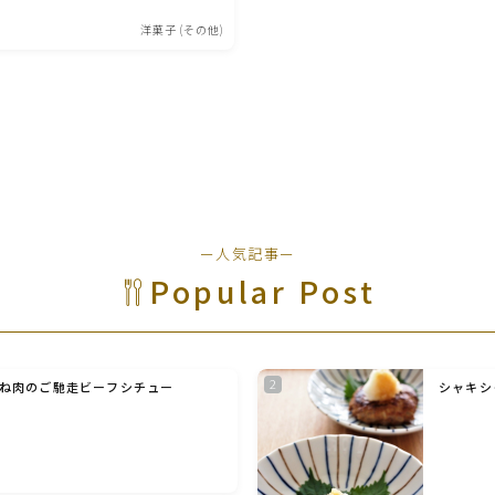
野菜料理(ズッキーニ・コーン・いんげん・そ
洋菓子 (その他)
ら豆・えんどう・オクラ)
野菜料理(玉ねぎ・ねぎ・アボカド・青梗菜・
セロリ・アスパラガス)
根菜料理（にんじん・ごぼう・かぶ・大根・れ
んこん・ビーツ)
ー人気記事ー
芋類(じゃが芋・さつま芋・里芋・山芋)
Popular Post
もやし・豆苗・たけのこ・せり・ふき・その他
山菜料理
ね肉のご馳走ビーフシチュー
シャキシ
洋菓子 (焼き菓子)
洋菓子 (冷菓)