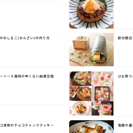
洋菓子 (その他)
和菓子
のおしるこ(ぜんざい)の作り方
節分間近
マクロビスイーツ・自然派おやつ
パン・パンケーキ・スコーン・食事パイ・ケー
クサレ・粉もの
ーソース風味の辛くない麻婆豆腐
ひな祭り
米/ご飯料理・もち料理
麺料理(パスタ・うどん・そうめん・春雨な
ど)
コ使用のチョコチャンククッキー
塩麹の基