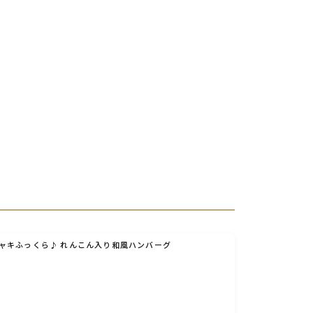
ャキふっくら♪ れんこん入り和風ハンバーグ