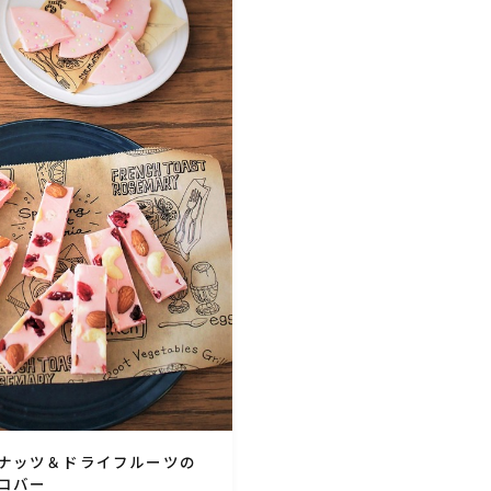
ひき肉料理
魚介料理
卵料理
野菜料理(ブロッコリー・カリフラワー・パプ
リカ・菜の花・その他)
野菜料理(きゅうり・なす・トマト・ピーマン・
かぼちゃ・ゴーヤ)
野菜料理(キャベツ・白菜・ほうれん草・レタ
ス・小松菜・にら)
ナッツ＆ドライフルーツの
コバー