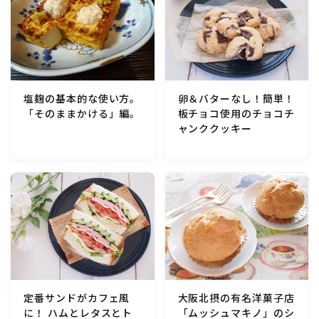
行事食(おせち・ハロウィン・クリスマス・雛祭り・子
供の日・七夕等)
乾物・海藻・麩料理
卵＆バターなし！簡単！
塩麹の基本的な使い方。
お弁当
板チョコ使用のチョコチ
「そのままかける」編。
ャンククッキー
漬物・ピクルス・保存食・発酵食品
圧力鍋使用の料理
ソース・ドレッシング・たれ・ディップ類
ドリンク・シロップ・ジャム類
定番サンドがカフェ風
大阪北摂の有名洋菓子店
その他食材
に！ ハムとレタスとト
「ムッシュマキノ」のシ