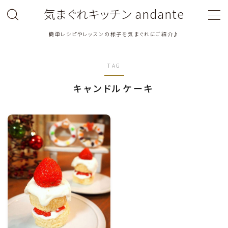
気まぐれキッチン andante
簡単レシピやレッスンの様子を気まぐれにご紹介♪
MENU
TAG
料理教室関連・レッスン後記
キャンドルケーキ
料理関連のお仕事・メディア掲載レシピ
鶏肉料理
豚肉料理
牛肉料理
ひき肉料理