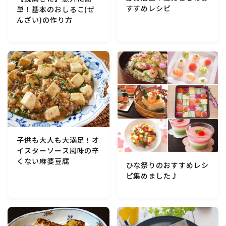
すすめレシピ
単！基本のおしるこ(ぜ
マクロビスイーツ・自然派おやつ
んざい)の作り方
パン・パンケーキ・スコーン・食事パイ・ケークサレ・
粉もの
米/ご飯料理・もち料理
麺料理(パスタ・うどん・そうめん・春雨など)
ハム・ベーコン・ソーセー・・スパム・チーズ料理
子供も大人も大満足！オ
イスターソース風味の辛
くない麻婆豆腐
ひな祭りのおすすめレシ
豆腐・厚揚げ・油揚げ・納豆・豆類・豆製品料理
ピ集めました♪
缶詰料理(ツナ・サバ・いわし・ホタテ貝柱・コーン
等)