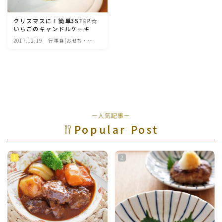
魚介料理
クリスマスに！簡単3STEP☆
いちごのキャンドルケーキ
卵料理
2017.12.19
行事食(おせち・ハ
ロウィン・クリスマ
ス・雛祭り・子供の
日・七夕等)
野菜料理(ブロッコリー・カリフラワー・パプリカ・菜
の花・その他)
野菜料理(きゅうり・なす・トマト・ピーマン・かぼち
ゃ・ゴーヤ)
ー人気記事ー
Popular Post
野菜料理(キャベツ・白菜・ほうれん草・レタス・小松
菜・にら)
野菜料理(ズッキーニ・コーン・いんげん・そら豆・え
んどう・オクラ)
野菜料理(玉ねぎ・ねぎ・アボカド・青梗菜・セロリ・