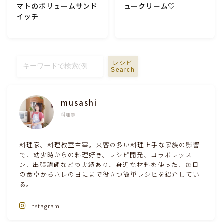
マトのボリュームサンド
ュークリーム♡
テーブルコーディネート・食器・調理器具
イッチ
住・インテリア・小物・植物
レシピ
離乳食・キッズメニュー
Search
育児徒然
musashi
料理家
その他徒然
料理家。料理教室主宰。来客の多い料理上手な家族の影響
で、幼少時からの料理好き。レシピ開発、コラボレッス
ン、出張講師などの実績あり。身近な材料を使った、毎日
の食卓からハレの日にまで役立つ簡単レシピを紹介してい
る。
Instagram