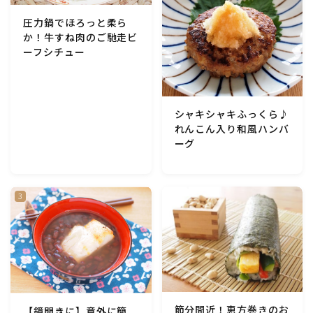
アスパラガス)
圧力鍋でほろっと柔ら
か！牛すね肉のご馳走ビ
根菜料理（にんじん・ごぼう・かぶ・大根・れんこん・
ーフシチュー
ビーツ)
芋類(じゃが芋・さつま芋・里芋・山芋)
シャキシャキふっくら♪
れんこん入り和風ハンバ
もやし・豆苗・たけのこ・せり・ふき・その他山菜料理
ーグ
洋菓子 (焼き菓子)
洋菓子 (冷菓)
洋菓子 (その他)
和菓子
節分間近！恵方巻きのお
【鏡開きに】意外に簡