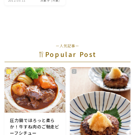
2012.03.11
洋菓子 (冷菓)
魚介料理
卵料理
野菜料理(ブロッコリー・カリフラワー・パプリカ・菜
ー人気記事ー
の花・その他)
Popular Post
野菜料理(きゅうり・なす・トマト・ピーマン・かぼち
ゃ・ゴーヤ)
野菜料理(キャベツ・白菜・ほうれん草・レタス・小松
菜・にら)
野菜料理(ズッキーニ・コーン・いんげん・そら豆・え
んどう・オクラ)
圧力鍋でほろっと柔ら
か！牛すね肉のご馳走ビ
野菜料理(玉ねぎ・ねぎ・アボカド・青梗菜・セロリ・
ーフシチュー