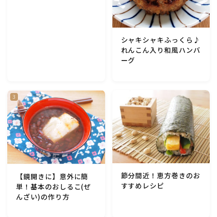
アスパラガス)
根菜料理（にんじん・ごぼう・かぶ・大根・れんこん・
シャキシャキふっくら♪
ビーツ)
れんこん入り和風ハンバ
ーグ
芋類(じゃが芋・さつま芋・里芋・山芋)
もやし・豆苗・たけのこ・せり・ふき・その他山菜料理
洋菓子 (焼き菓子)
洋菓子 (冷菓)
節分間近！恵方巻きのお
【鏡開きに】意外に簡
洋菓子 (その他)
すすめレシピ
単！基本のおしるこ(ぜ
んざい)の作り方
和菓子