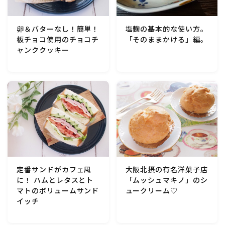
行事食(おせち・ハロウィン・クリスマス・雛祭り・子
供の日・七夕等)
卵＆バターなし！簡単！
塩麹の基本的な使い方。
板チョコ使用のチョコチ
「そのままかける」編。
乾物・海藻・麩料理
ャンククッキー
お弁当
漬物・ピクルス・保存食・発酵食品
圧力鍋使用の料理
ソース・ドレッシング・たれ・ディップ類
定番サンドがカフェ風
大阪北摂の有名洋菓子店
に！ ハムとレタスとト
「ムッシュマキノ」のシ
ドリンク・シロップ・ジャム類
マトのボリュームサンド
ュークリーム♡
イッチ
その他食材