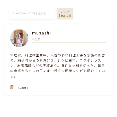
テーブルコーディネート・食器・調理器具
レシピ
Search
住・インテリア・小物・植物
musashi
離乳食・キッズメニュー
料理家
育児徒然
料理家。料理教室主宰。来客の多い料理上手な家族の影響
で、幼少時からの料理好き。レシピ開発、コラボレッス
ン、出張講師などの実績あり。身近な材料を使った、毎日
その他徒然
の食卓からハレの日にまで役立つ簡単レシピを紹介してい
る。
Instagram
Follow Me‼