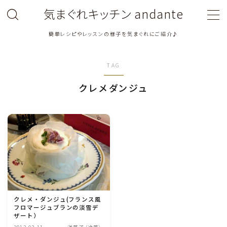
気まぐれキッチン andante
簡単レシピやレッスンの様子を気まぐれにご紹介♪
MENU
TAG
料理教室関連・レッスン後記
クレメダンジュ
料理関連のお仕事・メディア掲載レシピ
鶏肉料理
豚肉料理
牛肉料理
クレメ・ダンジュ(フランス風
フロマージュブランの淡雪デ
ひき肉料理
ザート）