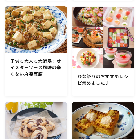
マクロビスイーツ・自然派おやつ
パン・パンケーキ・スコーン・食事パイ・ケークサレ・
粉もの
米/ご飯料理・もち料理
子供も大人も大満足！オ
イスターソース風味の辛
麺料理(パスタ・うどん・そうめん・春雨など)
くない麻婆豆腐
ひな祭りのおすすめレシ
ピ集めました♪
ハム・ベーコン・ソーセー・・スパム・チーズ料理
豆腐・厚揚げ・油揚げ・納豆・豆類・豆製品料理
缶詰料理(ツナ・サバ・いわし・ホタテ貝柱・コーン
等)