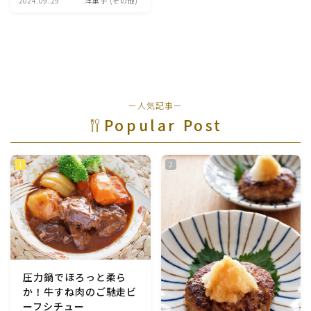
2024.09.29
洋菓子 (その他)
魚介料理
卵料理
野菜料理(ブロッコリー・カリフラワー・パプリカ・菜
ー人気記事ー
の花・その他)
Popular Post
野菜料理(きゅうり・なす・トマト・ピーマン・かぼち
ゃ・ゴーヤ)
野菜料理(キャベツ・白菜・ほうれん草・レタス・小松
菜・にら)
野菜料理(ズッキーニ・コーン・いんげん・そら豆・え
んどう・オクラ)
圧力鍋でほろっと柔ら
か！牛すね肉のご馳走ビ
野菜料理(玉ねぎ・ねぎ・アボカド・青梗菜・セロリ・
ーフシチュー