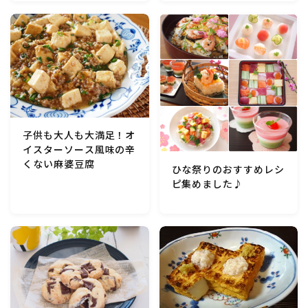
マクロビスイーツ・自然派おやつ
パン・パンケーキ・スコーン・食事パイ・ケークサレ・
粉もの
米/ご飯料理・もち料理
子供も大人も大満足！オ
イスターソース風味の辛
麺料理(パスタ・うどん・そうめん・春雨など)
くない麻婆豆腐
ひな祭りのおすすめレシ
ピ集めました♪
ハム・ベーコン・ソーセー・・スパム・チーズ料理
豆腐・厚揚げ・油揚げ・納豆・豆類・豆製品料理
缶詰料理(ツナ・サバ・いわし・ホタテ貝柱・コーン
等)