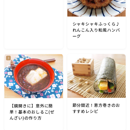
アスパラガス)
根菜料理（にんじん・ごぼう・かぶ・大根・れんこん・
シャキシャキふっくら♪
ビーツ)
れんこん入り和風ハンバ
ーグ
芋類(じゃが芋・さつま芋・里芋・山芋)
もやし・豆苗・たけのこ・せり・ふき・その他山菜料理
洋菓子 (焼き菓子)
洋菓子 (冷菓)
節分間近！恵方巻きのお
【鏡開きに】意外に簡
洋菓子 (その他)
すすめレシピ
単！基本のおしるこ(ぜ
んざい)の作り方
和菓子