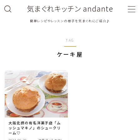
気まぐれキッチン andante
簡単レシピやレッスンの様子を気まぐれにご紹介♪
MENU
TAG
料理教室関連・レッスン後記
ケーキ屋
料理関連のお仕事・メディア掲載レシピ
鶏肉料理
豚肉料理
牛肉料理
大阪北摂の有名洋菓子店「ム
ッシュマキノ」のシュークリ
ひき肉料理
ーム♡