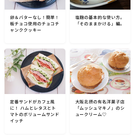
行事食(おせち・ハロウィン・クリスマス・雛祭り・子
供の日・七夕等)
卵＆バターなし！簡単！
塩麹の基本的な使い方。
板チョコ使用のチョコチ
「そのままかける」編。
乾物・海藻・麩料理
ャンククッキー
お弁当
漬物・ピクルス・保存食・発酵食品
圧力鍋使用の料理
ソース・ドレッシング・たれ・ディップ類
定番サンドがカフェ風
大阪北摂の有名洋菓子店
に！ ハムとレタスとト
「ムッシュマキノ」のシ
ドリンク・シロップ・ジャム類
マトのボリュームサンド
ュークリーム♡
イッチ
その他食材