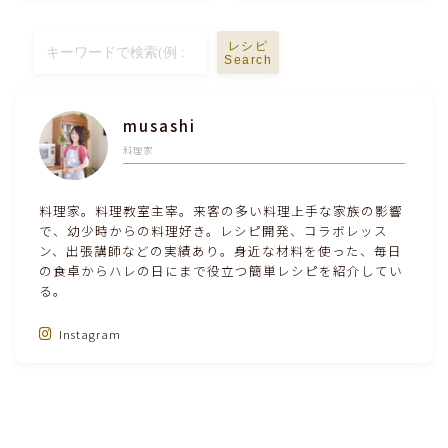
テーブルコーディネート・食器・調理器具
レシピ
Search
住・インテリア・小物・植物
musashi
離乳食・キッズメニュー
料理家
育児徒然
料理家。料理教室主宰。来客の多い料理上手な家族の影響
で、幼少時からの料理好き。レシピ開発、コラボレッス
ン、出張講師などの実績あり。身近な材料を使った、毎日
その他徒然
の食卓からハレの日にまで役立つ簡単レシピを紹介してい
る。
Instagram
Follow Me‼