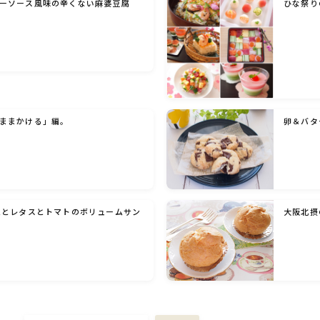
ーソース風味の辛くない麻婆豆腐
ひな祭り
洋菓子 (その他)
和菓子
ままかける」編。
卵＆バタ
マクロビスイーツ・自然派おやつ
パン・パンケーキ・スコーン・食事パイ・ケー
クサレ・粉もの
ムとレタスとトマトのボリュームサン
大阪北摂
米/ご飯料理・もち料理
麺料理(パスタ・うどん・そうめん・春雨な
ど)