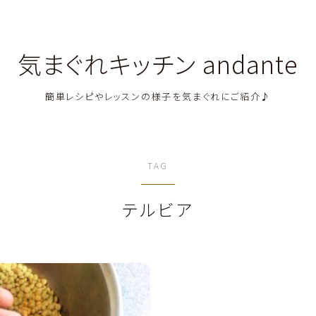
気まぐれキッチン andante
簡単レシピやレッスンの様子を気まぐれにご紹介♪
料理教室関連・レッスン後記
TAG
料理関連のお仕事・メディア掲載レシピ
テルビア
鶏肉料理
豚肉料理
牛肉料理