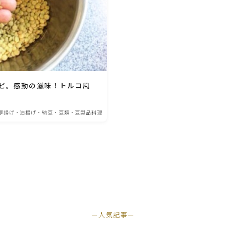
ひき肉料理
魚介料理
ピ。感動の滋味！トルコ風
卵料理
厚揚げ・油揚げ・納豆・豆類・豆製品料理
野菜料理(ブロッコリー・カリフラワー・パプ
リカ・菜の花・その他)
野菜料理(きゅうり・なす・トマト・ピーマン・
かぼちゃ・ゴーヤ)
野菜料理(キャベツ・白菜・ほうれん草・レタ
ス・小松菜・にら)
ー人気記事ー