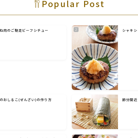
Popular Post
野菜料理(ズッキーニ・コーン・いんげん・そ
ら豆・えんどう・オクラ)
野菜料理(玉ねぎ・ねぎ・アボカド・青梗菜・
ね肉のご馳走ビーフシチュー
シャキシ
セロリ・アスパラガス)
根菜料理（にんじん・ごぼう・かぶ・大根・れ
んこん・ビーツ)
芋類(じゃが芋・さつま芋・里芋・山芋)
もやし・豆苗・たけのこ・せり・ふき・その他
山菜料理
のおしるこ(ぜんざい)の作り方
節分間近
洋菓子 (焼き菓子)
洋菓子 (冷菓)