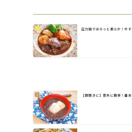
圧力鍋でほろっと柔らか！牛す
【鏡開きに】意外に簡単！基本