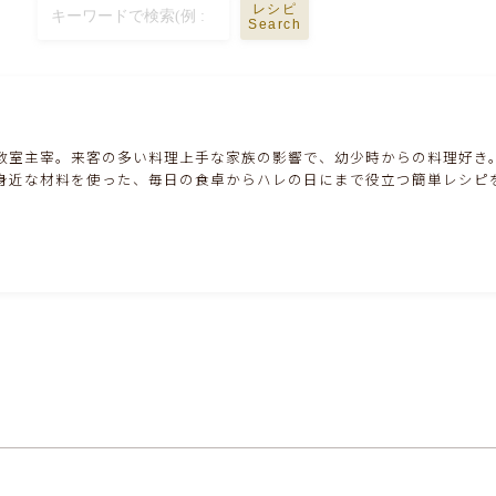
ハム・ベーコン・ソーセー・・スパム・チーズ
レシピ
料理
Search
豆腐・厚揚げ・油揚げ・納豆・豆類・豆製品
料理
教室主宰。来客の多い料理上手な家族の影響で、幼少時からの料理好き
缶詰料理(ツナ・サバ・いわし・ホタテ貝柱・
身近な材料を使った、毎日の食卓からハレの日にまで役立つ簡単レシピ
コーン等)
行事食(おせち・ハロウィン・クリスマス・雛
祭り・子供の日・七夕等)
乾物・海藻・麩料理
お弁当
漬物・ピクルス・保存食・発酵食品