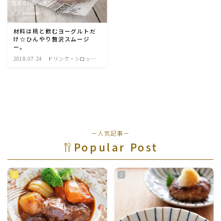
魚介料理
材料は桃と飲むヨーグルトだ
け☆ひんやり贅沢スムージ
卵料理
ー。
2018.07.24
ドリンク・シロッ
プ・ジャム類
野菜料理(ブロッコリー・カリフラワー・パプリカ・菜
の花・その他)
野菜料理(きゅうり・なす・トマト・ピーマン・かぼち
ゃ・ゴーヤ)
ー人気記事ー
野菜料理(キャベツ・白菜・ほうれん草・レタス・小松
Popular Post
菜・にら)
野菜料理(ズッキーニ・コーン・いんげん・そら豆・え
んどう・オクラ)
野菜料理(玉ねぎ・ねぎ・アボカド・青梗菜・セロリ・