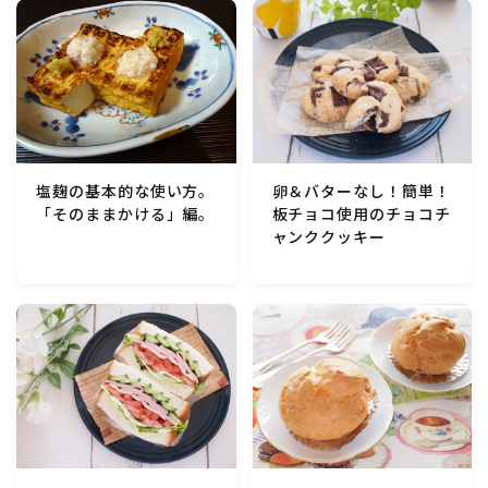
行事食(おせち・ハロウィン・クリスマス・雛祭り・子
供の日・七夕等)
乾物・海藻・麩料理
お弁当
卵＆バターなし！簡単！
塩麹の基本的な使い方。
板チョコ使用のチョコチ
「そのままかける」編。
漬物・ピクルス・保存食・発酵食品
ャンククッキー
圧力鍋使用の料理
ソース・ドレッシング・たれ・ディップ類
ドリンク・シロップ・ジャム類
その他食材