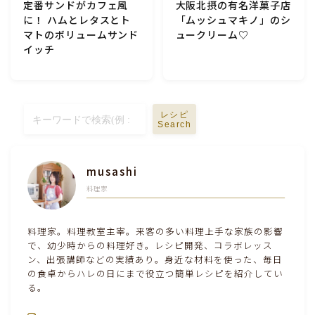
定番サンドがカフェ風
大阪北摂の有名洋菓子店
に！ ハムとレタスとト
「ムッシュマキノ」のシ
テーブルコーディネート・食器・調理器具
マトのボリュームサンド
ュークリーム♡
イッチ
住・インテリア・小物・植物
離乳食・キッズメニュー
レシピ
Search
育児徒然
musashi
その他徒然
料理家
料理家。料理教室主宰。来客の多い料理上手な家族の影響
で、幼少時からの料理好き。レシピ開発、コラボレッス
ン、出張講師などの実績あり。身近な材料を使った、毎日
の食卓からハレの日にまで役立つ簡単レシピを紹介してい
る。