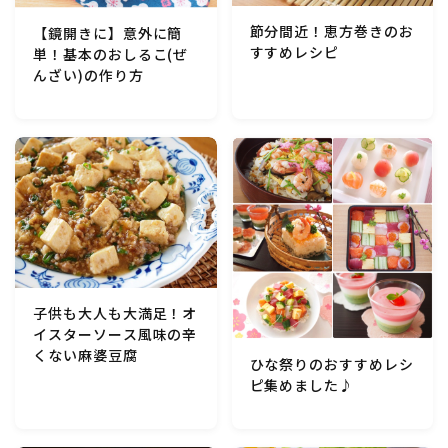
マクロビスイーツ・自然派おやつ
節分間近！恵方巻きのお
【鏡開きに】意外に簡
すすめレシピ
単！基本のおしるこ(ぜ
んざい)の作り方
パン・パンケーキ・スコーン・食事パイ・ケークサレ・
粉もの
米/ご飯料理・もち料理
麺料理(パスタ・うどん・そうめん・春雨など)
ハム・ベーコン・ソーセー・・スパム・チーズ料理
子供も大人も大満足！オ
豆腐・厚揚げ・油揚げ・納豆・豆類・豆製品料理
イスターソース風味の辛
くない麻婆豆腐
ひな祭りのおすすめレシ
ピ集めました♪
缶詰料理(ツナ・サバ・いわし・ホタテ貝柱・コーン
等)