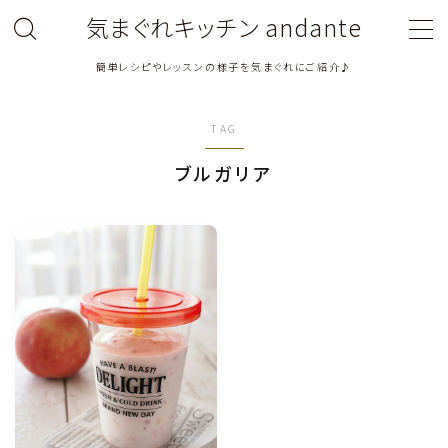
気まぐれキッチン andante
簡単レシピやレッスンの様子を気まぐれにご紹介♪
MENU
TAG
料理教室関連・レッスン後記
ブルガリア
料理関連のお仕事・メディア掲載レシピ
鶏肉料理
豚肉料理
牛肉料理
ひき肉料理