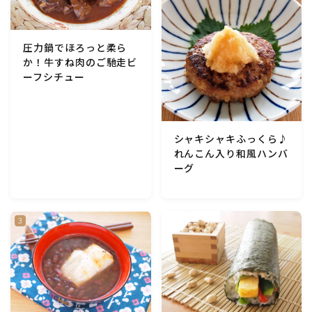
アスパラガス)
根菜料理（にんじん・ごぼう・かぶ・大根・れんこん・
圧力鍋でほろっと柔ら
ビーツ)
か！牛すね肉のご馳走ビ
ーフシチュー
芋類(じゃが芋・さつま芋・里芋・山芋)
もやし・豆苗・たけのこ・せり・ふき・その他山菜料理
シャキシャキふっくら♪
れんこん入り和風ハンバ
ーグ
洋菓子 (焼き菓子)
洋菓子 (冷菓)
洋菓子 (その他)
和菓子