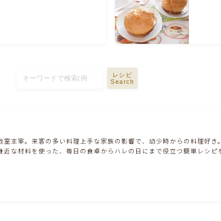
ハム・ベーコン・ソーセー・・スパム・チーズ
料理
豆腐・厚揚げ・油揚げ・納豆・豆類・豆製品
料理
缶詰料理(ツナ・サバ・いわし・ホタテ貝柱・
レシピ
Search
コーン等)
行事食(おせち・ハロウィン・クリスマス・雛
祭り・子供の日・七夕等)
教室主宰。来客の多い料理上手な家族の影響で、幼少時からの料理好き
身近な材料を使った、毎日の食卓からハレの日にまで役立つ簡単レシピ
乾物・海藻・麩料理
お弁当
漬物・ピクルス・保存食・発酵食品