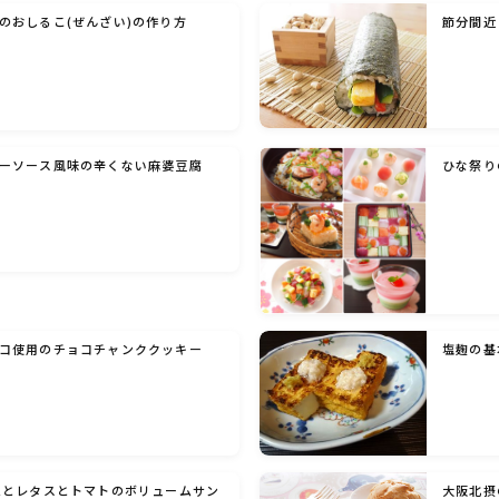
のおしるこ(ぜんざい)の作り方
節分間近
洋菓子 (その他)
和菓子
ーソース風味の辛くない麻婆豆腐
ひな祭り
マクロビスイーツ・自然派おやつ
パン・パンケーキ・スコーン・食事パイ・ケー
クサレ・粉もの
米/ご飯料理・もち料理
コ使用のチョコチャンククッキー
塩麹の基
麺料理(パスタ・うどん・そうめん・春雨な
ど)
ムとレタスとトマトのボリュームサン
大阪北摂