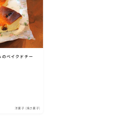
らのベイクドチー
洋菓子 (焼き菓子)