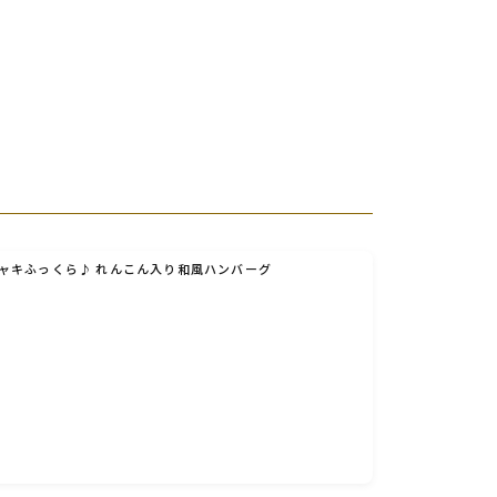
ャキふっくら♪ れんこん入り和風ハンバーグ