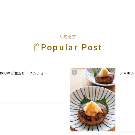
野菜料理(ズッキーニ・コーン・いんげん・そ
ら豆・えんどう・オクラ)
野菜料理(玉ねぎ・ねぎ・アボカド・青梗菜・
セロリ・アスパラガス)
ー人気記事ー
Popular Post
根菜料理（にんじん・ごぼう・かぶ・大根・れ
んこん・ビーツ)
ね肉のご馳走ビーフシチュー
シャキシ
芋類(じゃが芋・さつま芋・里芋・山芋)
もやし・豆苗・たけのこ・せり・ふき・その他
山菜料理
洋菓子 (焼き菓子)
洋菓子 (冷菓)