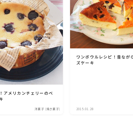
ひき肉料理
魚介料理
卵料理
ワンボウルレシピ！昔なが
ズケーキ
野菜料理(ブロッコリー・カリフラワー・パプ
リカ・菜の花・その他)
野菜料理(きゅうり・なす・トマト・ピーマン・
！アメリカンチェリーのベ
かぼちゃ・ゴーヤ)
キ
洋菓子 (焼き菓子)
2015.01.28
野菜料理(キャベツ・白菜・ほうれん草・レタ
ス・小松菜・にら)