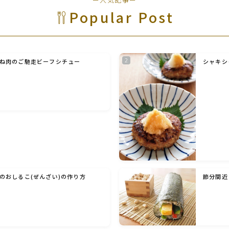
野菜料理(ズッキーニ・コーン・いんげん・そ
Popular Post
ら豆・えんどう・オクラ)
野菜料理(玉ねぎ・ねぎ・アボカド・青梗菜・
セロリ・アスパラガス)
ね肉のご馳走ビーフシチュー
シャキシ
根菜料理（にんじん・ごぼう・かぶ・大根・れ
んこん・ビーツ)
芋類(じゃが芋・さつま芋・里芋・山芋)
もやし・豆苗・たけのこ・せり・ふき・その他
山菜料理
のおしるこ(ぜんざい)の作り方
節分間近
洋菓子 (焼き菓子)
洋菓子 (冷菓)