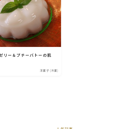
ひき肉料理
魚介料理
卵料理
ゼリー＆プチーバトーの肌
野菜料理(ブロッコリー・カリフラワー・パプ
洋菓子 (冷菓)
リカ・菜の花・その他)
野菜料理(きゅうり・なす・トマト・ピーマン・
かぼちゃ・ゴーヤ)
野菜料理(キャベツ・白菜・ほうれん草・レタ
ス・小松菜・にら)
ー人気記事ー