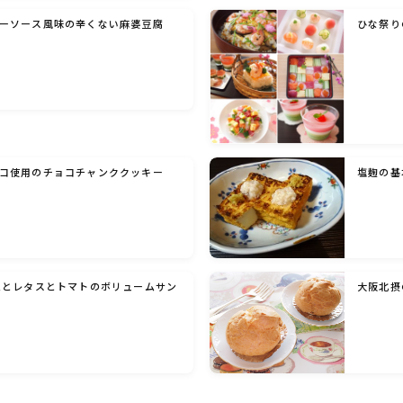
ーソース風味の辛くない麻婆豆腐
ひな祭り
洋菓子 (その他)
和菓子
マクロビスイーツ・自然派おやつ
コ使用のチョコチャンククッキー
塩麹の基
パン・パンケーキ・スコーン・食事パイ・ケー
クサレ・粉もの
米/ご飯料理・もち料理
ムとレタスとトマトのボリュームサン
大阪北摂
麺料理(パスタ・うどん・そうめん・春雨な
ど)