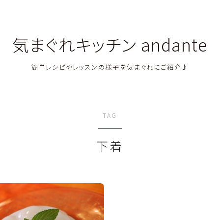
気まぐれキッチン andante
簡単レシピやレッスンの様子を気まぐれにご紹介♪
料理教室関連・レッスン後記
TAG
料理関連のお仕事・メディア掲載レシピ
下着
鶏肉料理
豚肉料理
牛肉料理