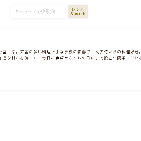
ハム・ベーコン・ソーセー・・スパム・チーズ
料理
レシピ
Search
豆腐・厚揚げ・油揚げ・納豆・豆類・豆製品
料理
缶詰料理(ツナ・サバ・いわし・ホタテ貝柱・
教室主宰。来客の多い料理上手な家族の影響で、幼少時からの料理好き
コーン等)
身近な材料を使った、毎日の食卓からハレの日にまで役立つ簡単レシピ
行事食(おせち・ハロウィン・クリスマス・雛
祭り・子供の日・七夕等)
乾物・海藻・麩料理
お弁当
漬物・ピクルス・保存食・発酵食品