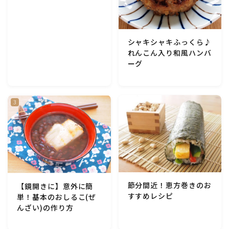
アスパラガス)
根菜料理（にんじん・ごぼう・かぶ・大根・れんこん・
シャキシャキふっくら♪
ビーツ)
れんこん入り和風ハンバ
ーグ
芋類(じゃが芋・さつま芋・里芋・山芋)
もやし・豆苗・たけのこ・せり・ふき・その他山菜料理
洋菓子 (焼き菓子)
洋菓子 (冷菓)
節分間近！恵方巻きのお
【鏡開きに】意外に簡
洋菓子 (その他)
すすめレシピ
単！基本のおしるこ(ぜ
んざい)の作り方
和菓子