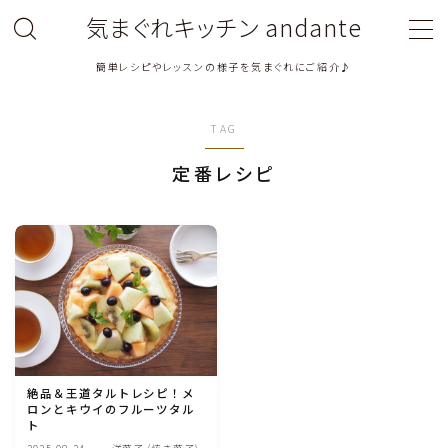
気まぐれキッチン andante
簡単レシピやレッスンの様子を気まぐれにご紹介♪
MENU
TAG
料理教室関連・レッスン後記
定番レシピ
料理関連のお仕事・メディア掲載レシピ
鶏肉料理
豚肉料理
牛肉料理
絶品＆王道タルトレシピ！メ
ロンとキウイのフルーツタル
ひき肉料理
ト