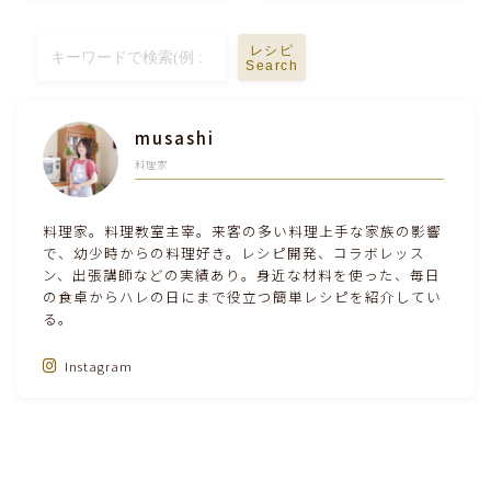
テーブルコーディネート・食器・調理器具
レシピ
Search
住・インテリア・小物・植物
musashi
離乳食・キッズメニュー
料理家
育児徒然
料理家。料理教室主宰。来客の多い料理上手な家族の影響
で、幼少時からの料理好き。レシピ開発、コラボレッス
ン、出張講師などの実績あり。身近な材料を使った、毎日
その他徒然
の食卓からハレの日にまで役立つ簡単レシピを紹介してい
る。
Instagram
Follow Me‼