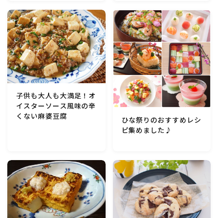
マクロビスイーツ・自然派おやつ
パン・パンケーキ・スコーン・食事パイ・ケークサレ・
粉もの
米/ご飯料理・もち料理
子供も大人も大満足！オ
イスターソース風味の辛
麺料理(パスタ・うどん・そうめん・春雨など)
くない麻婆豆腐
ひな祭りのおすすめレシ
ピ集めました♪
ハム・ベーコン・ソーセー・・スパム・チーズ料理
豆腐・厚揚げ・油揚げ・納豆・豆類・豆製品料理
缶詰料理(ツナ・サバ・いわし・ホタテ貝柱・コーン
等)