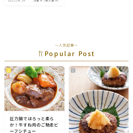
2025.08.24
洋菓子 (焼き菓子)
魚介料理
卵料理
野菜料理(ブロッコリー・カリフラワー・パプリカ・菜
ー人気記事ー
の花・その他)
Popular Post
野菜料理(きゅうり・なす・トマト・ピーマン・かぼち
ゃ・ゴーヤ)
野菜料理(キャベツ・白菜・ほうれん草・レタス・小松
菜・にら)
野菜料理(ズッキーニ・コーン・いんげん・そら豆・え
んどう・オクラ)
圧力鍋でほろっと柔ら
か！牛すね肉のご馳走ビ
野菜料理(玉ねぎ・ねぎ・アボカド・青梗菜・セロリ・
ーフシチュー