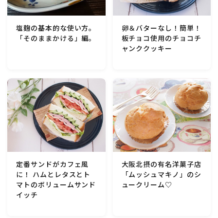
行事食(おせち・ハロウィン・クリスマス・雛祭り・子
供の日・七夕等)
卵＆バターなし！簡単！
塩麹の基本的な使い方。
板チョコ使用のチョコチ
「そのままかける」編。
乾物・海藻・麩料理
ャンククッキー
お弁当
漬物・ピクルス・保存食・発酵食品
圧力鍋使用の料理
ソース・ドレッシング・たれ・ディップ類
定番サンドがカフェ風
大阪北摂の有名洋菓子店
に！ ハムとレタスとト
「ムッシュマキノ」のシ
ドリンク・シロップ・ジャム類
マトのボリュームサンド
ュークリーム♡
イッチ
その他食材