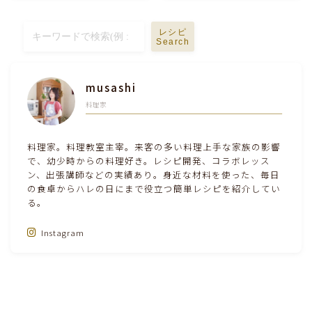
テーブルコーディネート・食器・調理器具
レシピ
Search
住・インテリア・小物・植物
musashi
離乳食・キッズメニュー
料理家
育児徒然
料理家。料理教室主宰。来客の多い料理上手な家族の影響
で、幼少時からの料理好き。レシピ開発、コラボレッス
ン、出張講師などの実績あり。身近な材料を使った、毎日
その他徒然
の食卓からハレの日にまで役立つ簡単レシピを紹介してい
る。
Instagram
Follow Me‼