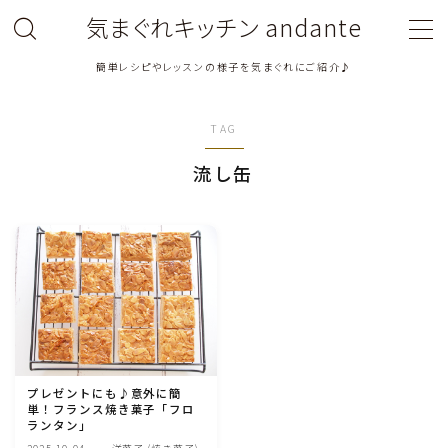
気まぐれキッチン andante
簡単レシピやレッスンの様子を気まぐれにご紹介♪
MENU
TAG
料理教室関連・レッスン後記
流し缶
料理関連のお仕事・メディア掲載レシピ
鶏肉料理
豚肉料理
牛肉料理
プレゼントにも♪意外に簡
単！フランス焼き菓子「フロ
ひき肉料理
ランタン」