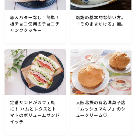
行事食(おせち・ハロウィン・クリスマス・雛祭り・子
供の日・七夕等)
卵＆バターなし！簡単！
塩麹の基本的な使い方。
板チョコ使用のチョコチ
「そのままかける」編。
乾物・海藻・麩料理
ャンククッキー
お弁当
漬物・ピクルス・保存食・発酵食品
圧力鍋使用の料理
ソース・ドレッシング・たれ・ディップ類
定番サンドがカフェ風
大阪北摂の有名洋菓子店
に！ ハムとレタスとト
「ムッシュマキノ」のシ
ドリンク・シロップ・ジャム類
マトのボリュームサンド
ュークリーム♡
イッチ
その他食材