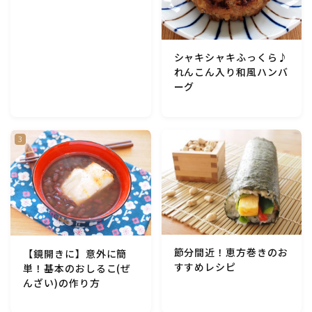
アスパラガス)
根菜料理（にんじん・ごぼう・かぶ・大根・れんこん・
シャキシャキふっくら♪
ビーツ)
れんこん入り和風ハンバ
ーグ
芋類(じゃが芋・さつま芋・里芋・山芋)
もやし・豆苗・たけのこ・せり・ふき・その他山菜料理
洋菓子 (焼き菓子)
洋菓子 (冷菓)
節分間近！恵方巻きのお
【鏡開きに】意外に簡
洋菓子 (その他)
すすめレシピ
単！基本のおしるこ(ぜ
んざい)の作り方
和菓子