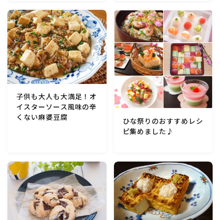
マクロビスイーツ・自然派おやつ
パン・パンケーキ・スコーン・食事パイ・ケークサレ・
粉もの
米/ご飯料理・もち料理
子供も大人も大満足！オ
イスターソース風味の辛
麺料理(パスタ・うどん・そうめん・春雨など)
くない麻婆豆腐
ひな祭りのおすすめレシ
ピ集めました♪
ハム・ベーコン・ソーセー・・スパム・チーズ料理
豆腐・厚揚げ・油揚げ・納豆・豆類・豆製品料理
缶詰料理(ツナ・サバ・いわし・ホタテ貝柱・コーン
等)