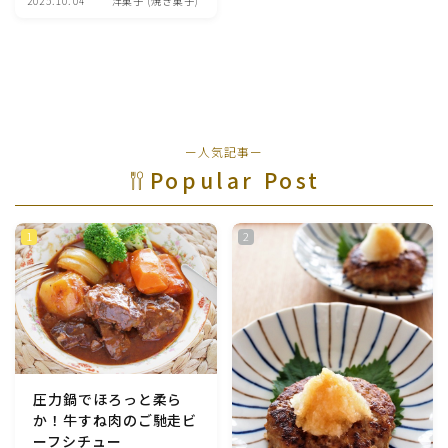
2025.10.04
洋菓子 (焼き菓子)
魚介料理
卵料理
野菜料理(ブロッコリー・カリフラワー・パプリカ・菜
ー人気記事ー
の花・その他)
Popular Post
野菜料理(きゅうり・なす・トマト・ピーマン・かぼち
ゃ・ゴーヤ)
野菜料理(キャベツ・白菜・ほうれん草・レタス・小松
菜・にら)
野菜料理(ズッキーニ・コーン・いんげん・そら豆・え
んどう・オクラ)
圧力鍋でほろっと柔ら
か！牛すね肉のご馳走ビ
野菜料理(玉ねぎ・ねぎ・アボカド・青梗菜・セロリ・
ーフシチュー