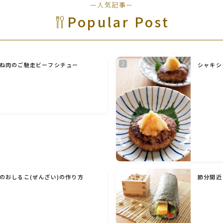
ー人気記事ー
野菜料理(ズッキーニ・コーン・いんげん・そ
ら豆・えんどう・オクラ)
Popular Post
野菜料理(玉ねぎ・ねぎ・アボカド・青梗菜・
セロリ・アスパラガス)
ね肉のご馳走ビーフシチュー
シャキシ
根菜料理（にんじん・ごぼう・かぶ・大根・れ
んこん・ビーツ)
芋類(じゃが芋・さつま芋・里芋・山芋)
もやし・豆苗・たけのこ・せり・ふき・その他
山菜料理
のおしるこ(ぜんざい)の作り方
節分間近
洋菓子 (焼き菓子)
洋菓子 (冷菓)