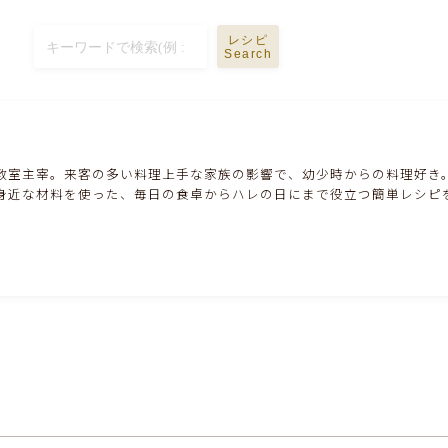
ハム・ベーコン・ソーセー・・スパム・チーズ
料理
レシピ
Search
豆腐・厚揚げ・油揚げ・納豆・豆類・豆製品
料理
缶詰料理(ツナ・サバ・いわし・ホタテ貝柱・
コーン等)
教室主宰。来客の多い料理上手な家族の影響で、幼少時からの料理好き
身近な材料を使った、毎日の食卓からハレの日にまで役立つ簡単レシピ
行事食(おせち・ハロウィン・クリスマス・雛
祭り・子供の日・七夕等)
乾物・海藻・麩料理
お弁当
漬物・ピクルス・保存食・発酵食品