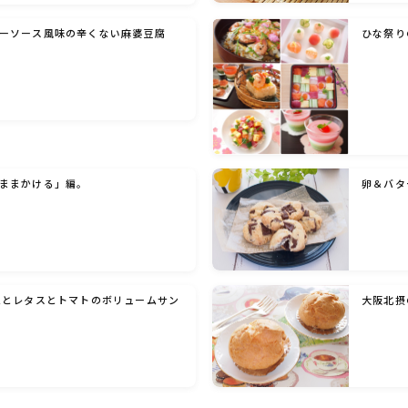
ーソース風味の辛くない麻婆豆腐
ひな祭り
洋菓子 (その他)
和菓子
マクロビスイーツ・自然派おやつ
ままかける」編。
卵＆バタ
パン・パンケーキ・スコーン・食事パイ・ケー
クサレ・粉もの
米/ご飯料理・もち料理
ムとレタスとトマトのボリュームサン
大阪北摂
麺料理(パスタ・うどん・そうめん・春雨な
ど)