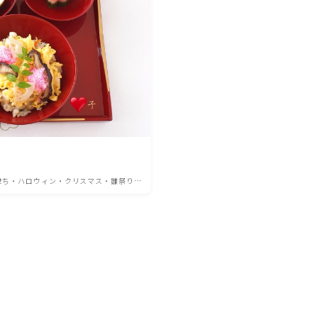
ひき肉料理
魚介料理
卵料理
野菜料理(ブロッコリー・カリフラワー・パプ
リカ・菜の花・その他)
せち・ハロウィン・クリスマス・雛祭り・
七夕等)
野菜料理(きゅうり・なす・トマト・ピーマン・
かぼちゃ・ゴーヤ)
野菜料理(キャベツ・白菜・ほうれん草・レタ
ス・小松菜・にら)