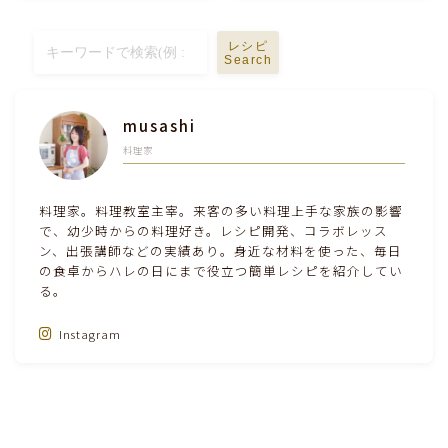
テーブルコーディネート・食器・調理器具
レシピ
Search
住・インテリア・小物・植物
musashi
離乳食・キッズメニュー
料理家
育児徒然
料理家。料理教室主宰。来客の多い料理上手な家族の影響
で、幼少時からの料理好き。レシピ開発、コラボレッス
ン、出張講師などの実績あり。身近な材料を使った、毎日
その他徒然
の食卓からハレの日にまで役立つ簡単レシピを紹介してい
る。
Instagram
Follow Me‼