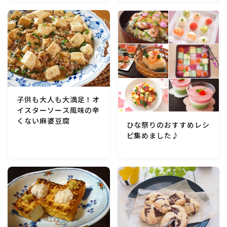
マクロビスイーツ・自然派おやつ
パン・パンケーキ・スコーン・食事パイ・ケークサレ・
粉もの
米/ご飯料理・もち料理
子供も大人も大満足！オ
イスターソース風味の辛
麺料理(パスタ・うどん・そうめん・春雨など)
くない麻婆豆腐
ひな祭りのおすすめレシ
ピ集めました♪
ハム・ベーコン・ソーセー・・スパム・チーズ料理
豆腐・厚揚げ・油揚げ・納豆・豆類・豆製品料理
缶詰料理(ツナ・サバ・いわし・ホタテ貝柱・コーン
等)