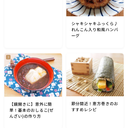
アスパラガス)
根菜料理（にんじん・ごぼう・かぶ・大根・れんこん・
シャキシャキふっくら♪
ビーツ)
れんこん入り和風ハンバ
ーグ
芋類(じゃが芋・さつま芋・里芋・山芋)
もやし・豆苗・たけのこ・せり・ふき・その他山菜料理
洋菓子 (焼き菓子)
洋菓子 (冷菓)
節分間近！恵方巻きのお
【鏡開きに】意外に簡
洋菓子 (その他)
すすめレシピ
単！基本のおしるこ(ぜ
んざい)の作り方
和菓子