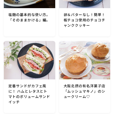
行事食(おせち・ハロウィン・クリスマス・雛祭り・子
供の日・七夕等)
卵＆バターなし！簡単！
塩麹の基本的な使い方。
板チョコ使用のチョコチ
「そのままかける」編。
乾物・海藻・麩料理
ャンククッキー
お弁当
漬物・ピクルス・保存食・発酵食品
圧力鍋使用の料理
ソース・ドレッシング・たれ・ディップ類
定番サンドがカフェ風
大阪北摂の有名洋菓子店
に！ ハムとレタスとト
「ムッシュマキノ」のシ
ドリンク・シロップ・ジャム類
マトのボリュームサンド
ュークリーム♡
イッチ
その他食材