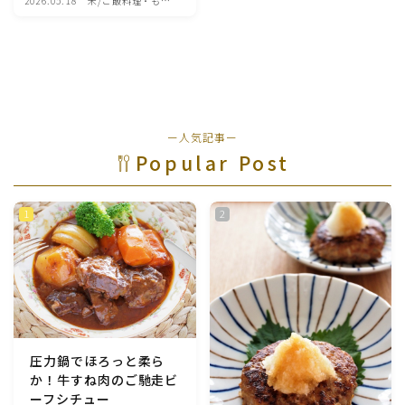
2026.05.18
米/ご飯料理・もち
料理
魚介料理
卵料理
野菜料理(ブロッコリー・カリフラワー・パプリカ・菜
ー人気記事ー
の花・その他)
Popular Post
野菜料理(きゅうり・なす・トマト・ピーマン・かぼち
ゃ・ゴーヤ)
野菜料理(キャベツ・白菜・ほうれん草・レタス・小松
菜・にら)
野菜料理(ズッキーニ・コーン・いんげん・そら豆・え
んどう・オクラ)
圧力鍋でほろっと柔ら
か！牛すね肉のご馳走ビ
野菜料理(玉ねぎ・ねぎ・アボカド・青梗菜・セロリ・
ーフシチュー