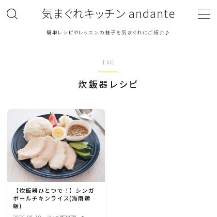
気まぐれキッチン andante
簡単レシピやレッスンの様子を気まぐれにご紹介♪
MENU
TAG
料理教室関連・レッスン後記
炊飯器レシピ
料理関連のお仕事・メディア掲載レシピ
鶏肉料理
豚肉料理
牛肉料理
【炊飯器ひとつで！】シンガ
ポールチキンライス(海南鶏
ひき肉料理
飯)