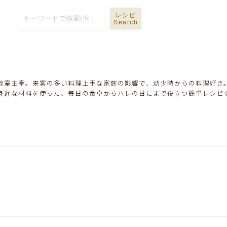
ハム・ベーコン・ソーセー・・スパム・チーズ
料理
レシピ
Search
豆腐・厚揚げ・油揚げ・納豆・豆類・豆製品
料理
缶詰料理(ツナ・サバ・いわし・ホタテ貝柱・
教室主宰。来客の多い料理上手な家族の影響で、幼少時からの料理好き
コーン等)
身近な材料を使った、毎日の食卓からハレの日にまで役立つ簡単レシピ
行事食(おせち・ハロウィン・クリスマス・雛
祭り・子供の日・七夕等)
乾物・海藻・麩料理
お弁当
漬物・ピクルス・保存食・発酵食品