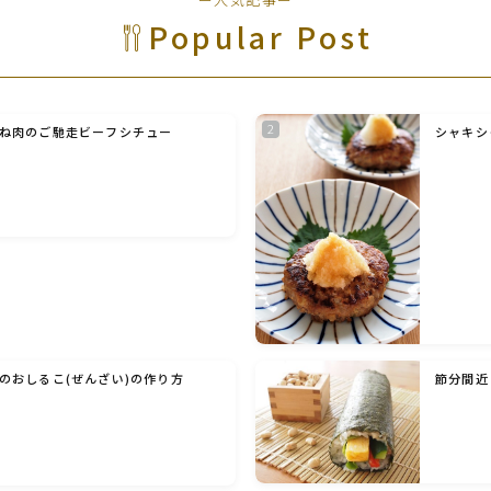
野菜料理(ズッキーニ・コーン・いんげん・そ
Popular Post
ら豆・えんどう・オクラ)
野菜料理(玉ねぎ・ねぎ・アボカド・青梗菜・
セロリ・アスパラガス)
ね肉のご馳走ビーフシチュー
シャキシ
根菜料理（にんじん・ごぼう・かぶ・大根・れ
んこん・ビーツ)
芋類(じゃが芋・さつま芋・里芋・山芋)
もやし・豆苗・たけのこ・せり・ふき・その他
山菜料理
のおしるこ(ぜんざい)の作り方
節分間近
洋菓子 (焼き菓子)
洋菓子 (冷菓)