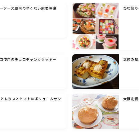
ーソース風味の辛くない麻婆豆腐
ひな祭り
洋菓子 (その他)
和菓子
マクロビスイーツ・自然派おやつ
コ使用のチョコチャンククッキー
塩麹の基
パン・パンケーキ・スコーン・食事パイ・ケー
クサレ・粉もの
米/ご飯料理・もち料理
ムとレタスとトマトのボリュームサン
大阪北摂
麺料理(パスタ・うどん・そうめん・春雨な
ど)