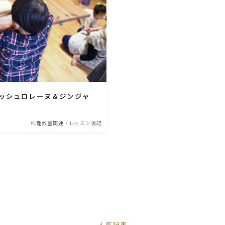
ひき肉料理
魚介料理
卵料理
ッシュロレーヌ＆ジンジャ
野菜料理(ブロッコリー・カリフラワー・パプ
料理教室関連・レッスン後記
リカ・菜の花・その他)
野菜料理(きゅうり・なす・トマト・ピーマン・
かぼちゃ・ゴーヤ)
野菜料理(キャベツ・白菜・ほうれん草・レタ
ス・小松菜・にら)
ー人気記事ー