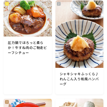
アスパラガス)
根菜料理（にんじん・ごぼう・かぶ・大根・れんこん・
ビーツ)
芋類(じゃが芋・さつま芋・里芋・山芋)
圧力鍋でほろっと柔ら
もやし・豆苗・たけのこ・せり・ふき・その他山菜料理
か！牛すね肉のご馳走ビ
ーフシチュー
洋菓子 (焼き菓子)
シャキシャキふっくら♪
洋菓子 (冷菓)
れんこん入り和風ハンバ
ーグ
洋菓子 (その他)
和菓子