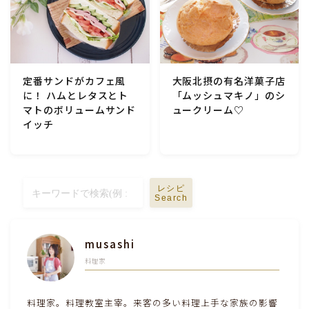
テーブルコーディネート・食器・調理器具
住・インテリア・小物・植物
定番サンドがカフェ風
大阪北摂の有名洋菓子店
に！ ハムとレタスとト
「ムッシュマキノ」のシ
離乳食・キッズメニュー
マトのボリュームサンド
ュークリーム♡
イッチ
育児徒然
その他徒然
レシピ
Search
musashi
料理家
料理家。料理教室主宰。来客の多い料理上手な家族の影響