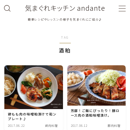
気まぐれキッチン andante
簡単レシピやレッスンの様子を気まぐれにご紹介♪
MENU
TAG
料理教室関連・レッスン後記
酒粕
料理関連のお仕事・メディア掲載レシピ
鶏肉料理
豚肉料理
牛肉料理
芳醇！ご飯にぴったり！豚ロ
鶏もも肉の味噌粕漬けで和ン
ース肉の酒粕味噌漬け。
プレート♪
ひき肉料理
2017.06.22
鶏肉料理
2017.06.12
豚肉料理