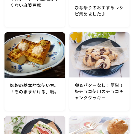
行事食(おせち・ハロウィン・クリスマス・雛祭り・子
くない麻婆豆腐
ひな祭りのおすすめレシ
供の日・七夕等)
ピ集めました♪
乾物・海藻・麩料理
お弁当
漬物・ピクルス・保存食・発酵食品
圧力鍋使用の料理
卵＆バターなし！簡単！
塩麹の基本的な使い方。
板チョコ使用のチョコチ
「そのままかける」編。
ソース・ドレッシング・たれ・ディップ類
ャンククッキー
ドリンク・シロップ・ジャム類
その他食材