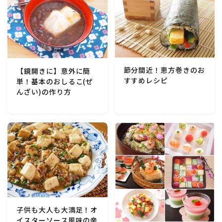
マクロビスイーツ・自然派おやつ
パン・パンケーキ・スコーン・食事パイ・ケークサレ・
粉もの
節分間近！恵方巻きのお
【鏡開きに】意外に簡
米/ご飯料理・もち料理
すすめレシピ
単！基本のおしるこ(ぜ
んざい)の作り方
麺料理(パスタ・うどん・そうめん・春雨など)
ハム・ベーコン・ソーセー・・スパム・チーズ料理
豆腐・厚揚げ・油揚げ・納豆・豆類・豆製品料理
缶詰料理(ツナ・サバ・いわし・ホタテ貝柱・コーン
等)
子供も大人も大満足！オ
イスターソース風味の辛