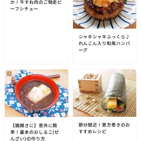
か！牛すね肉のご馳走ビ
アスパラガス)
ーフシチュー
根菜料理（にんじん・ごぼう・かぶ・大根・れんこん・
ビーツ)
シャキシャキふっくら♪
れんこん入り和風ハンバ
芋類(じゃが芋・さつま芋・里芋・山芋)
ーグ
もやし・豆苗・たけのこ・せり・ふき・その他山菜料理
洋菓子 (焼き菓子)
洋菓子 (冷菓)
洋菓子 (その他)
節分間近！恵方巻きのお
【鏡開きに】意外に簡
すすめレシピ
単！基本のおしるこ(ぜ
和菓子
んざい)の作り方