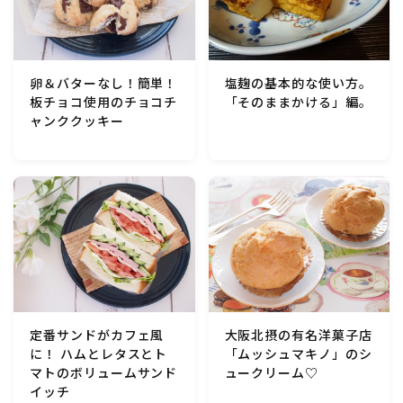
行事食(おせち・ハロウィン・クリスマス・雛祭り・子
供の日・七夕等)
乾物・海藻・麩料理
卵＆バターなし！簡単！
塩麹の基本的な使い方。
板チョコ使用のチョコチ
「そのままかける」編。
ャンククッキー
お弁当
漬物・ピクルス・保存食・発酵食品
圧力鍋使用の料理
ソース・ドレッシング・たれ・ディップ類
ドリンク・シロップ・ジャム類
定番サンドがカフェ風
大阪北摂の有名洋菓子店
に！ ハムとレタスとト
「ムッシュマキノ」のシ
マトのボリュームサンド
ュークリーム♡
その他食材
イッチ