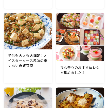
マクロビスイーツ・自然派おやつ
パン・パンケーキ・スコーン・食事パイ・ケークサレ・
粉もの
米/ご飯料理・もち料理
麺料理(パスタ・うどん・そうめん・春雨など)
子供も大人も大満足！オ
イスターソース風味の辛
くない麻婆豆腐
ハム・ベーコン・ソーセー・・スパム・チーズ料理
ひな祭りのおすすめレシ
ピ集めました♪
豆腐・厚揚げ・油揚げ・納豆・豆類・豆製品料理
缶詰料理(ツナ・サバ・いわし・ホタテ貝柱・コーン
等)