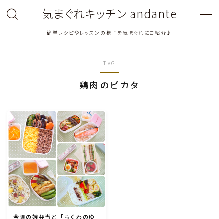
気まぐれキッチン andante
簡単レシピやレッスンの様子を気まぐれにご紹介♪
MENU
TAG
料理教室関連・レッスン後記
鶏肉のピカタ
料理関連のお仕事・メディア掲載レシピ
鶏肉料理
豚肉料理
牛肉料理
ひき肉料理
今週の娘弁当と「ちくわのゆ