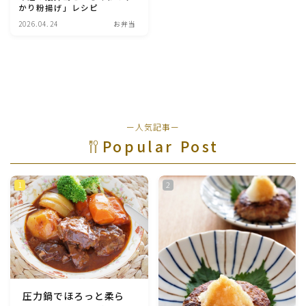
かり粉揚げ」レシピ
魚介料理
2026.04.24
お弁当
卵料理
野菜料理(ブロッコリー・カリフラワー・パプリカ・菜
の花・その他)
ー人気記事ー
Popular Post
野菜料理(きゅうり・なす・トマト・ピーマン・かぼち
ゃ・ゴーヤ)
野菜料理(キャベツ・白菜・ほうれん草・レタス・小松
菜・にら)
野菜料理(ズッキーニ・コーン・いんげん・そら豆・え
んどう・オクラ)
圧力鍋でほろっと柔ら
野菜料理(玉ねぎ・ねぎ・アボカド・青梗菜・セロリ・