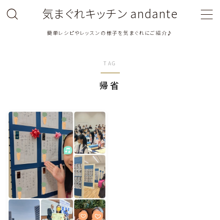
気まぐれキッチン andante
簡単レシピやレッスンの様子を気まぐれにご紹介♪
MENU
TAG
料理教室関連・レッスン後記
帰省
料理関連のお仕事・メディア掲載レシピ
鶏肉料理
豚肉料理
牛肉料理
ひき肉料理