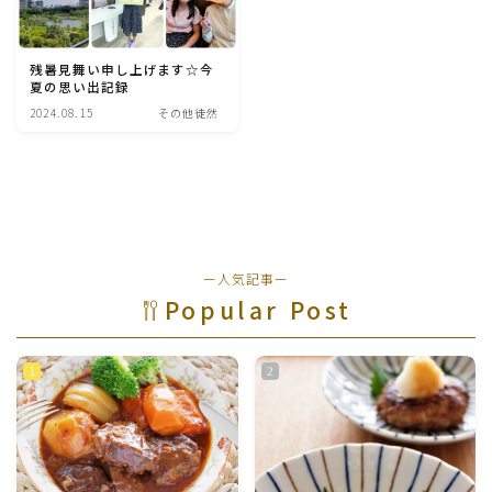
魚介料理
残暑見舞い申し上げます☆今
夏の思い出記録
卵料理
2024.08.15
その他徒然
野菜料理(ブロッコリー・カリフラワー・パプリカ・菜
の花・その他)
野菜料理(きゅうり・なす・トマト・ピーマン・かぼち
ゃ・ゴーヤ)
ー人気記事ー
Popular Post
野菜料理(キャベツ・白菜・ほうれん草・レタス・小松
菜・にら)
野菜料理(ズッキーニ・コーン・いんげん・そら豆・え
んどう・オクラ)
野菜料理(玉ねぎ・ねぎ・アボカド・青梗菜・セロリ・