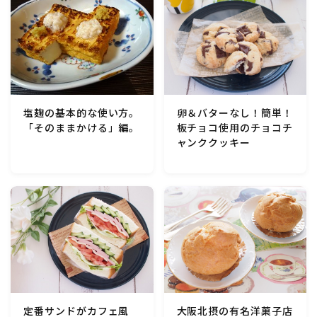
行事食(おせち・ハロウィン・クリスマス・雛祭り・子
供の日・七夕等)
乾物・海藻・麩料理
お弁当
卵＆バターなし！簡単！
塩麹の基本的な使い方。
板チョコ使用のチョコチ
「そのままかける」編。
漬物・ピクルス・保存食・発酵食品
ャンククッキー
圧力鍋使用の料理
ソース・ドレッシング・たれ・ディップ類
ドリンク・シロップ・ジャム類
その他食材
定番サンドがカフェ風
大阪北摂の有名洋菓子店