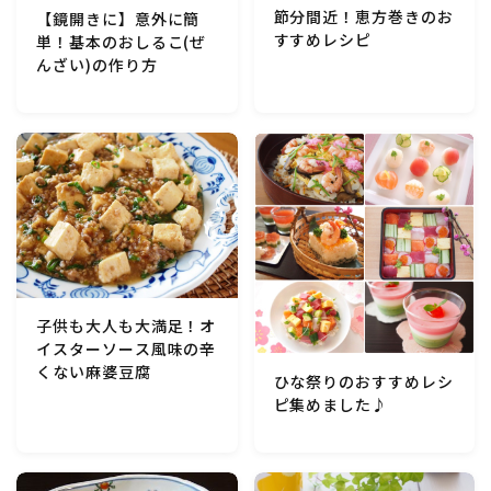
節分間近！恵方巻きのお
【鏡開きに】意外に簡
マクロビスイーツ・自然派おやつ
すすめレシピ
単！基本のおしるこ(ぜ
んざい)の作り方
パン・パンケーキ・スコーン・食事パイ・ケークサレ・
粉もの
米/ご飯料理・もち料理
麺料理(パスタ・うどん・そうめん・春雨など)
ハム・ベーコン・ソーセー・・スパム・チーズ料理
子供も大人も大満足！オ
イスターソース風味の辛
豆腐・厚揚げ・油揚げ・納豆・豆類・豆製品料理
くない麻婆豆腐
ひな祭りのおすすめレシ
ピ集めました♪
缶詰料理(ツナ・サバ・いわし・ホタテ貝柱・コーン
等)