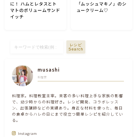
に！ ハムとレタスとト
「ムッシュマキノ」のシ
テーブルコーディネート・食器・調理器具
マトのボリュームサンド
ュークリーム♡
イッチ
住・インテリア・小物・植物
離乳食・キッズメニュー
レシピ
Search
育児徒然
musashi
料理家
その他徒然
料理家。料理教室主宰。来客の多い料理上手な家族の影響
で、幼少時からの料理好き。レシピ開発、コラボレッス
ン、出張講師などの実績あり。身近な材料を使った、毎日
の食卓からハレの日にまで役立つ簡単レシピを紹介してい
る。
Instagram