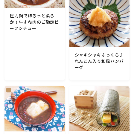
アスパラガス)
圧力鍋でほろっと柔ら
根菜料理（にんじん・ごぼう・かぶ・大根・れんこん・
か！牛すね肉のご馳走ビ
ビーツ)
ーフシチュー
芋類(じゃが芋・さつま芋・里芋・山芋)
シャキシャキふっくら♪
もやし・豆苗・たけのこ・せり・ふき・その他山菜料理
れんこん入り和風ハンバ
ーグ
洋菓子 (焼き菓子)
洋菓子 (冷菓)
洋菓子 (その他)
和菓子