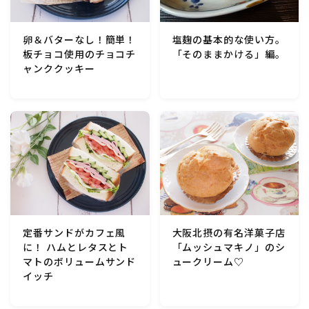
行事食(おせち・ハロウィン・クリスマス・雛祭り・子
供の日・七夕等)
卵＆バターなし！簡単！
塩麹の基本的な使い方。
板チョコ使用のチョコチ
「そのままかける」編。
乾物・海藻・麩料理
ャンククッキー
お弁当
漬物・ピクルス・保存食・発酵食品
圧力鍋使用の料理
ソース・ドレッシング・たれ・ディップ類
定番サンドがカフェ風
大阪北摂の有名洋菓子店
に！ ハムとレタスとト
「ムッシュマキノ」のシ
ドリンク・シロップ・ジャム類
マトのボリュームサンド
ュークリーム♡
イッチ
その他食材