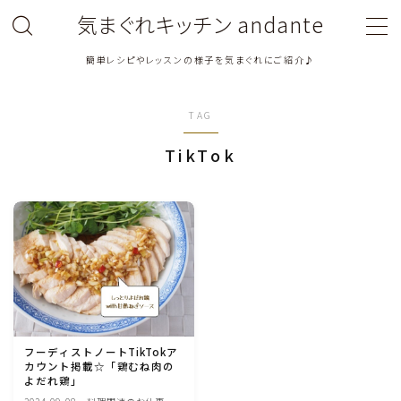
気まぐれキッチン andante
簡単レシピやレッスンの様子を気まぐれにご紹介♪
MENU
TAG
料理教室関連・レッスン後記
TikTok
料理関連のお仕事・メディア掲載レシピ
鶏肉料理
豚肉料理
牛肉料理
フーディストノートTikTokア
カウント掲載☆「鶏むね肉の
ひき肉料理
よだれ鶏」