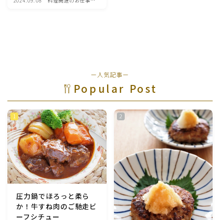
2024.09.08
料理関連のお仕事・
メディア掲載レシピ
魚介料理
卵料理
野菜料理(ブロッコリー・カリフラワー・パプリカ・菜
ー人気記事ー
の花・その他)
Popular Post
野菜料理(きゅうり・なす・トマト・ピーマン・かぼち
ゃ・ゴーヤ)
野菜料理(キャベツ・白菜・ほうれん草・レタス・小松
菜・にら)
野菜料理(ズッキーニ・コーン・いんげん・そら豆・え
んどう・オクラ)
圧力鍋でほろっと柔ら
か！牛すね肉のご馳走ビ
野菜料理(玉ねぎ・ねぎ・アボカド・青梗菜・セロリ・
ーフシチュー