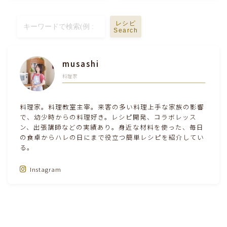
テーブルコーディネート・食器・調理器具
レシピ
Search
住・インテリア・小物・植物
musashi
離乳食・キッズメニュー
料理家
育児徒然
料理家。料理教室主宰。来客の多い料理上手な家族の影響
で、幼少時からの料理好き。レシピ開発、コラボレッス
ン、出張講師などの実績あり。身近な材料を使った、毎日
その他徒然
の食卓からハレの日にまで役立つ簡単レシピを紹介してい
る。
Instagram
Follow Me‼