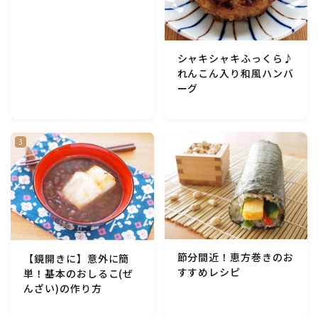
アスパラガス)
根菜料理（にんじん・ごぼう・かぶ・大根・れんこん・
シャキシャキふっくら♪
ビーツ)
れんこん入り和風ハンバ
ーグ
芋類(じゃが芋・さつま芋・里芋・山芋)
もやし・豆苗・たけのこ・せり・ふき・その他山菜料理
洋菓子 (焼き菓子)
洋菓子 (冷菓)
節分間近！恵方巻きのお
【鏡開きに】意外に簡
洋菓子 (その他)
すすめレシピ
単！基本のおしるこ(ぜ
んざい)の作り方
和菓子