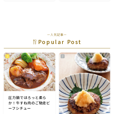
魚介料理
卵料理
ー人気記事ー
野菜料理(ブロッコリー・カリフラワー・パプリカ・菜
の花・その他)
Popular Post
野菜料理(きゅうり・なす・トマト・ピーマン・かぼち
ゃ・ゴーヤ)
野菜料理(キャベツ・白菜・ほうれん草・レタス・小松
菜・にら)
野菜料理(ズッキーニ・コーン・いんげん・そら豆・え
圧力鍋でほろっと柔ら
んどう・オクラ)
か！牛すね肉のご馳走ビ
ーフシチュー
野菜料理(玉ねぎ・ねぎ・アボカド・青梗菜・セロリ・