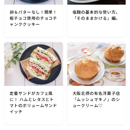
行事食(おせち・ハロウィン・クリスマス・雛祭り・子
供の日・七夕等)
卵＆バターなし！簡単！
塩麹の基本的な使い方。
板チョコ使用のチョコチ
「そのままかける」編。
ャンククッキー
乾物・海藻・麩料理
お弁当
漬物・ピクルス・保存食・発酵食品
圧力鍋使用の料理
ソース・ドレッシング・たれ・ディップ類
定番サンドがカフェ風
大阪北摂の有名洋菓子店
に！ ハムとレタスとト
「ムッシュマキノ」のシ
マトのボリュームサンド
ュークリーム♡
ドリンク・シロップ・ジャム類
イッチ
その他食材