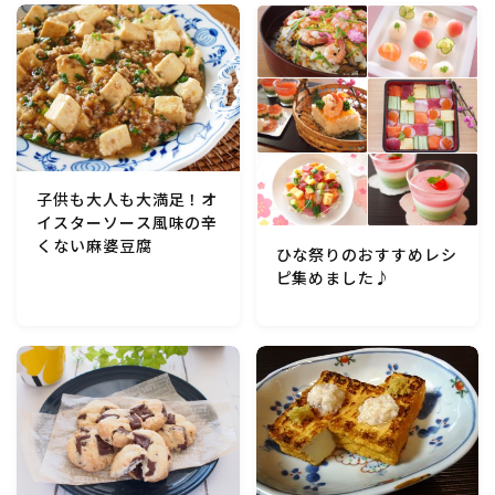
マクロビスイーツ・自然派おやつ
パン・パンケーキ・スコーン・食事パイ・ケークサレ・
粉もの
米/ご飯料理・もち料理
子供も大人も大満足！オ
イスターソース風味の辛
麺料理(パスタ・うどん・そうめん・春雨など)
くない麻婆豆腐
ひな祭りのおすすめレシ
ピ集めました♪
ハム・ベーコン・ソーセー・・スパム・チーズ料理
豆腐・厚揚げ・油揚げ・納豆・豆類・豆製品料理
缶詰料理(ツナ・サバ・いわし・ホタテ貝柱・コーン
等)