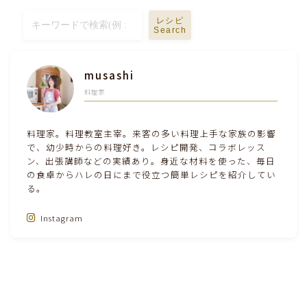
テーブルコーディネート・食器・調理器具
レシピ
Search
住・インテリア・小物・植物
musashi
料理家
離乳食・キッズメニュー
料理家。料理教室主宰。来客の多い料理上手な家族の影響
育児徒然
で、幼少時からの料理好き。レシピ開発、コラボレッス
ン、出張講師などの実績あり。身近な材料を使った、毎日
その他徒然
の食卓からハレの日にまで役立つ簡単レシピを紹介してい
る。
Instagram
Follow Me‼