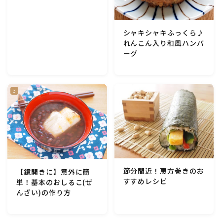
アスパラガス)
シャキシャキふっくら♪
根菜料理（にんじん・ごぼう・かぶ・大根・れんこん・
ビーツ)
れんこん入り和風ハンバ
ーグ
芋類(じゃが芋・さつま芋・里芋・山芋)
もやし・豆苗・たけのこ・せり・ふき・その他山菜料理
洋菓子 (焼き菓子)
洋菓子 (冷菓)
節分間近！恵方巻きのお
【鏡開きに】意外に簡
洋菓子 (その他)
すすめレシピ
単！基本のおしるこ(ぜ
んざい)の作り方
和菓子