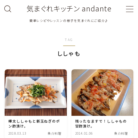
気まぐれキッチン andante
簡単レシピやレッスンの様子を気まぐれにご紹介♪
MENU
TAG
料理教室関連・レッスン後記
ししゃも
料理関連のお仕事・メディア掲載レシピ
鶏肉料理
豚肉料理
牛肉料理
樺太ししゃもと新玉ねぎのポ
残ったなますで！ししゃもの
ン酢漬け。
甘酢漬け。
ひき肉料理
2018.03.13
魚介料理
2014.01.06
魚介料理