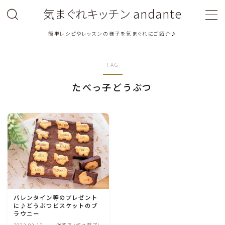
気まぐれキッチン andante
簡単レシピやレッスンの様子を気まぐれにご紹介♪
MENU
TAG
料理教室関連・レッスン後記
たべっ子どうぶつ
料理関連のお仕事・メディア掲載レシピ
鶏肉料理
豚肉料理
牛肉料理
バレンタイン等のプレゼント
に♪どうぶつビスケットのブ
ひき肉料理
ラウニー