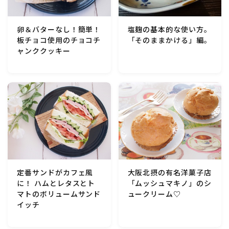
行事食(おせち・ハロウィン・クリスマス・雛祭り・子
供の日・七夕等)
卵＆バターなし！簡単！
塩麹の基本的な使い方。
板チョコ使用のチョコチ
「そのままかける」編。
乾物・海藻・麩料理
ャンククッキー
お弁当
漬物・ピクルス・保存食・発酵食品
圧力鍋使用の料理
ソース・ドレッシング・たれ・ディップ類
定番サンドがカフェ風
大阪北摂の有名洋菓子店
に！ ハムとレタスとト
「ムッシュマキノ」のシ
ドリンク・シロップ・ジャム類
マトのボリュームサンド
ュークリーム♡
イッチ
その他食材