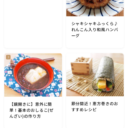
アスパラガス)
根菜料理（にんじん・ごぼう・かぶ・大根・れんこん・
シャキシャキふっくら♪
ビーツ)
れんこん入り和風ハンバ
ーグ
芋類(じゃが芋・さつま芋・里芋・山芋)
もやし・豆苗・たけのこ・せり・ふき・その他山菜料理
洋菓子 (焼き菓子)
洋菓子 (冷菓)
節分間近！恵方巻きのお
【鏡開きに】意外に簡
洋菓子 (その他)
すすめレシピ
単！基本のおしるこ(ぜ
んざい)の作り方
和菓子