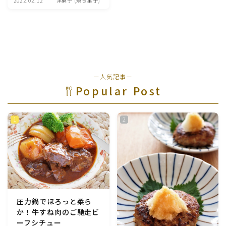
2022.02.12
洋菓子 (焼き菓子)
魚介料理
卵料理
野菜料理(ブロッコリー・カリフラワー・パプリカ・菜
ー人気記事ー
の花・その他)
Popular Post
野菜料理(きゅうり・なす・トマト・ピーマン・かぼち
ゃ・ゴーヤ)
野菜料理(キャベツ・白菜・ほうれん草・レタス・小松
菜・にら)
野菜料理(ズッキーニ・コーン・いんげん・そら豆・え
んどう・オクラ)
圧力鍋でほろっと柔ら
か！牛すね肉のご馳走ビ
野菜料理(玉ねぎ・ねぎ・アボカド・青梗菜・セロリ・
ーフシチュー