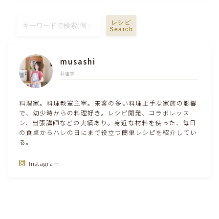
テーブルコーディネート・食器・調理器具
レシピ
Search
住・インテリア・小物・植物
musashi
離乳食・キッズメニュー
料理家
育児徒然
料理家。料理教室主宰。来客の多い料理上手な家族の影響
で、幼少時からの料理好き。レシピ開発、コラボレッス
ン、出張講師などの実績あり。身近な材料を使った、毎日
その他徒然
の食卓からハレの日にまで役立つ簡単レシピを紹介してい
る。
Instagram
Follow Me‼