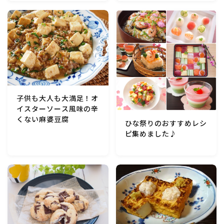
マクロビスイーツ・自然派おやつ
パン・パンケーキ・スコーン・食事パイ・ケークサレ・
粉もの
米/ご飯料理・もち料理
子供も大人も大満足！オ
イスターソース風味の辛
麺料理(パスタ・うどん・そうめん・春雨など)
くない麻婆豆腐
ひな祭りのおすすめレシ
ピ集めました♪
ハム・ベーコン・ソーセー・・スパム・チーズ料理
豆腐・厚揚げ・油揚げ・納豆・豆類・豆製品料理
缶詰料理(ツナ・サバ・いわし・ホタテ貝柱・コーン
等)