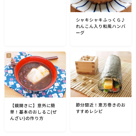
アスパラガス)
シャキシャキふっくら♪
根菜料理（にんじん・ごぼう・かぶ・大根・れんこん・
れんこん入り和風ハンバ
ビーツ)
ーグ
芋類(じゃが芋・さつま芋・里芋・山芋)
もやし・豆苗・たけのこ・せり・ふき・その他山菜料理
洋菓子 (焼き菓子)
洋菓子 (冷菓)
節分間近！恵方巻きのお
【鏡開きに】意外に簡
すすめレシピ
洋菓子 (その他)
単！基本のおしるこ(ぜ
んざい)の作り方
和菓子