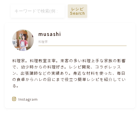
テーブルコーディネート・食器・調理器具
レシピ
Search
住・インテリア・小物・植物
musashi
料理家
離乳食・キッズメニュー
料理家。料理教室主宰。来客の多い料理上手な家族の影響
育児徒然
で、幼少時からの料理好き。レシピ開発、コラボレッス
ン、出張講師などの実績あり。身近な材料を使った、毎日
の食卓からハレの日にまで役立つ簡単レシピを紹介してい
その他徒然
る。
Instagram
Follow Me‼