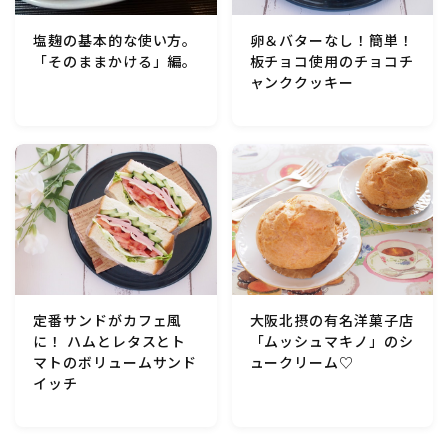
行事食(おせち・ハロウィン・クリスマス・雛祭り・子
供の日・七夕等)
卵＆バターなし！簡単！
塩麹の基本的な使い方。
板チョコ使用のチョコチ
「そのままかける」編。
ャンククッキー
乾物・海藻・麩料理
お弁当
漬物・ピクルス・保存食・発酵食品
圧力鍋使用の料理
ソース・ドレッシング・たれ・ディップ類
定番サンドがカフェ風
大阪北摂の有名洋菓子店
に！ ハムとレタスとト
「ムッシュマキノ」のシ
マトのボリュームサンド
ュークリーム♡
ドリンク・シロップ・ジャム類
イッチ
その他食材