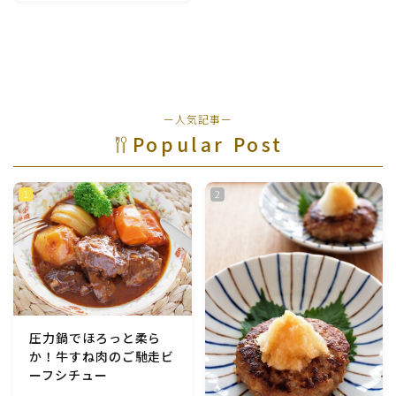
魚介料理
卵料理
ー人気記事ー
野菜料理(ブロッコリー・カリフラワー・パプリカ・菜
Popular Post
の花・その他)
野菜料理(きゅうり・なす・トマト・ピーマン・かぼち
ゃ・ゴーヤ)
野菜料理(キャベツ・白菜・ほうれん草・レタス・小松
菜・にら)
野菜料理(ズッキーニ・コーン・いんげん・そら豆・え
圧力鍋でほろっと柔ら
んどう・オクラ)
か！牛すね肉のご馳走ビ
ーフシチュー
野菜料理(玉ねぎ・ねぎ・アボカド・青梗菜・セロリ・