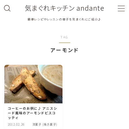
気まぐれキッチン andante
簡単レシピやレッスンの様子を気まぐれにご紹介♪
MENU
TAG
料理教室関連・レッスン後記
アーモンド
料理関連のお仕事・メディア掲載レシピ
鶏肉料理
豚肉料理
牛肉料理
コーヒーのお供に♪ アニスシ
ード風味のアーモンドビスコ
ッティ
ひき肉料理
2012.02.26
洋菓子 (焼き菓子)