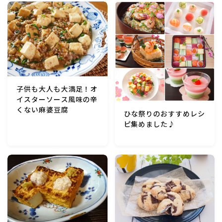
マクロビスイーツ・自然派おやつ
パン・パンケーキ・スコーン・食事パイ・ケークサレ・
粉もの
米/ご飯料理・もち料理
子供も大人も大満足！オ
イスターソース風味の辛
麺料理(パスタ・うどん・そうめん・春雨など)
くない麻婆豆腐
ひな祭りのおすすめレシ
ピ集めました♪
ハム・ベーコン・ソーセー・・スパム・チーズ料理
豆腐・厚揚げ・油揚げ・納豆・豆類・豆製品料理
缶詰料理(ツナ・サバ・いわし・ホタテ貝柱・コーン
等)