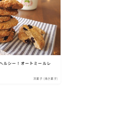
ひき肉料理
魚介料理
卵料理
ヘルシー！オートミールレ
野菜料理(ブロッコリー・カリフラワー・パプ
リカ・菜の花・その他)
洋菓子 (焼き菓子)
野菜料理(きゅうり・なす・トマト・ピーマン・
かぼちゃ・ゴーヤ)
野菜料理(キャベツ・白菜・ほうれん草・レタ
ス・小松菜・にら)