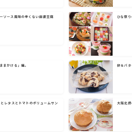
洋菓子 (その他)
ーソース風味の辛くない麻婆豆腐
ひな祭り
和菓子
マクロビスイーツ・自然派おやつ
ままかける」編。
卵＆バタ
パン・パンケーキ・スコーン・食事パイ・ケー
クサレ・粉もの
米/ご飯料理・もち料理
ムとレタスとトマトのボリュームサン
大阪北摂
麺料理(パスタ・うどん・そうめん・春雨な
ど)