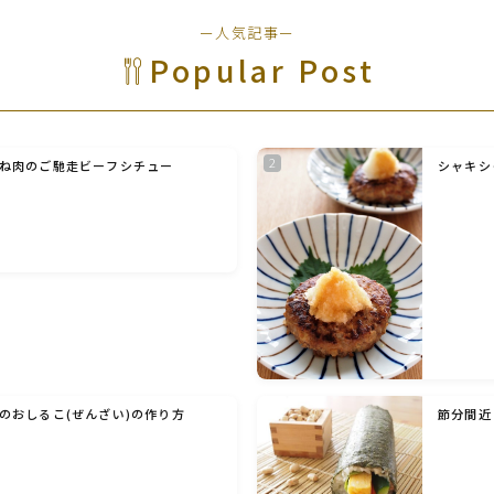
野菜料理(ズッキーニ・コーン・いんげん・そ
ー人気記事ー
ら豆・えんどう・オクラ)
Popular Post
野菜料理(玉ねぎ・ねぎ・アボカド・青梗菜・
セロリ・アスパラガス)
ね肉のご馳走ビーフシチュー
シャキシ
根菜料理（にんじん・ごぼう・かぶ・大根・れ
んこん・ビーツ)
芋類(じゃが芋・さつま芋・里芋・山芋)
もやし・豆苗・たけのこ・せり・ふき・その他
山菜料理
のおしるこ(ぜんざい)の作り方
節分間近
洋菓子 (焼き菓子)
洋菓子 (冷菓)