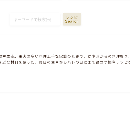
ハム・ベーコン・ソーセー・・スパム・チーズ
料理
レシピ
豆腐・厚揚げ・油揚げ・納豆・豆類・豆製品
Search
料理
缶詰料理(ツナ・サバ・いわし・ホタテ貝柱・
コーン等)
教室主宰。来客の多い料理上手な家族の影響で、幼少時からの料理好き
身近な材料を使った、毎日の食卓からハレの日にまで役立つ簡単レシピ
行事食(おせち・ハロウィン・クリスマス・雛
祭り・子供の日・七夕等)
乾物・海藻・麩料理
お弁当
漬物・ピクルス・保存食・発酵食品