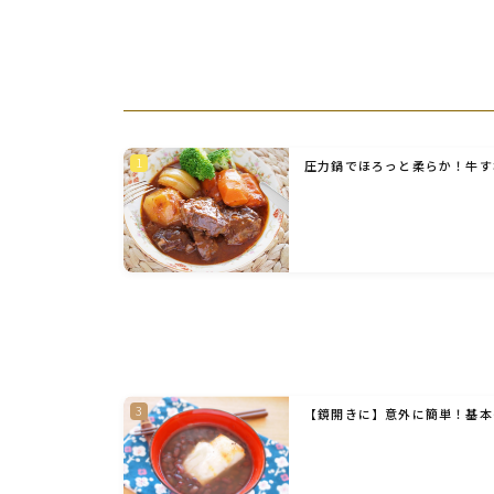
圧力鍋でほろっと柔らか！牛す
【鏡開きに】意外に簡単！基本