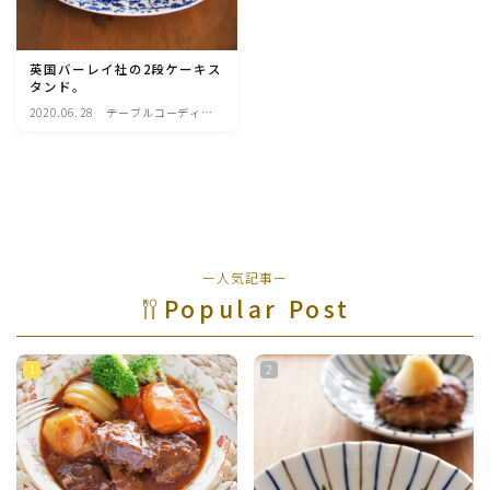
魚介料理
英国バーレイ社の2段ケーキス
タンド。
卵料理
2020.06.28
テーブルコーディネ
ート・食器・調理器
具
野菜料理(ブロッコリー・カリフラワー・パプリカ・菜
の花・その他)
野菜料理(きゅうり・なす・トマト・ピーマン・かぼち
ゃ・ゴーヤ)
ー人気記事ー
Popular Post
野菜料理(キャベツ・白菜・ほうれん草・レタス・小松
菜・にら)
野菜料理(ズッキーニ・コーン・いんげん・そら豆・え
んどう・オクラ)
野菜料理(玉ねぎ・ねぎ・アボカド・青梗菜・セロリ・