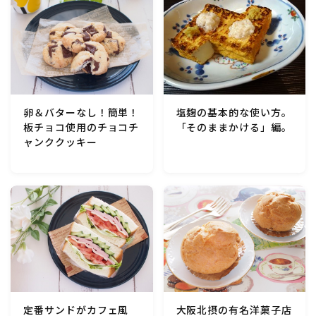
行事食(おせち・ハロウィン・クリスマス・雛祭り・子
供の日・七夕等)
乾物・海藻・麩料理
お弁当
卵＆バターなし！簡単！
塩麹の基本的な使い方。
板チョコ使用のチョコチ
「そのままかける」編。
漬物・ピクルス・保存食・発酵食品
ャンククッキー
圧力鍋使用の料理
ソース・ドレッシング・たれ・ディップ類
ドリンク・シロップ・ジャム類
その他食材
定番サンドがカフェ風
大阪北摂の有名洋菓子店