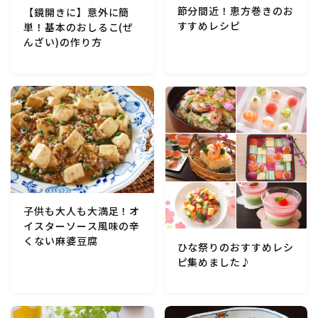
節分間近！恵方巻きのお
【鏡開きに】意外に簡
マクロビスイーツ・自然派おやつ
すすめレシピ
単！基本のおしるこ(ぜ
んざい)の作り方
パン・パンケーキ・スコーン・食事パイ・ケークサレ・
粉もの
米/ご飯料理・もち料理
麺料理(パスタ・うどん・そうめん・春雨など)
ハム・ベーコン・ソーセー・・スパム・チーズ料理
子供も大人も大満足！オ
イスターソース風味の辛
豆腐・厚揚げ・油揚げ・納豆・豆類・豆製品料理
くない麻婆豆腐
ひな祭りのおすすめレシ
ピ集めました♪
缶詰料理(ツナ・サバ・いわし・ホタテ貝柱・コーン
等)