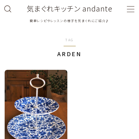
気まぐれキッチン andante
簡単レシピやレッスンの様子を気まぐれにご紹介♪
MENU
TAG
料理教室関連・レッスン後記
ARDEN
料理関連のお仕事・メディア掲載レシピ
鶏肉料理
豚肉料理
牛肉料理
ひき肉料理