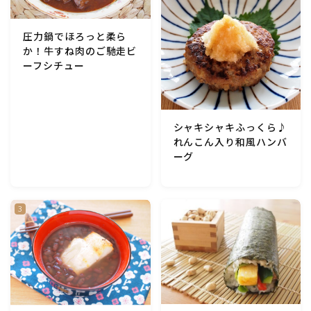
アスパラガス)
圧力鍋でほろっと柔ら
根菜料理（にんじん・ごぼう・かぶ・大根・れんこん・
か！牛すね肉のご馳走ビ
ビーツ)
ーフシチュー
芋類(じゃが芋・さつま芋・里芋・山芋)
シャキシャキふっくら♪
もやし・豆苗・たけのこ・せり・ふき・その他山菜料理
れんこん入り和風ハンバ
ーグ
洋菓子 (焼き菓子)
洋菓子 (冷菓)
洋菓子 (その他)
和菓子