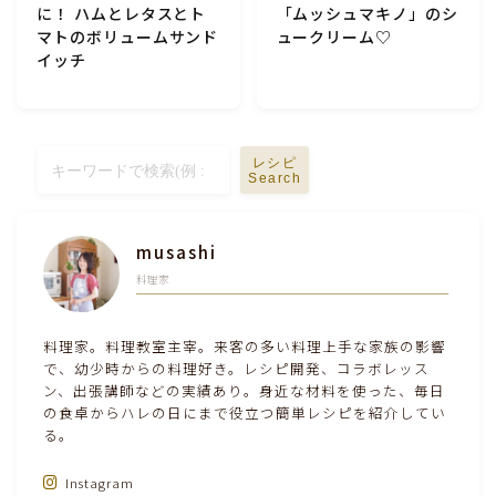
に！ ハムとレタスとト
「ムッシュマキノ」のシ
テーブルコーディネート・食器・調理器具
マトのボリュームサンド
ュークリーム♡
イッチ
住・インテリア・小物・植物
離乳食・キッズメニュー
レシピ
Search
育児徒然
musashi
料理家
その他徒然
料理家。料理教室主宰。来客の多い料理上手な家族の影響
で、幼少時からの料理好き。レシピ開発、コラボレッス
ン、出張講師などの実績あり。身近な材料を使った、毎日
の食卓からハレの日にまで役立つ簡単レシピを紹介してい
る。
Instagram