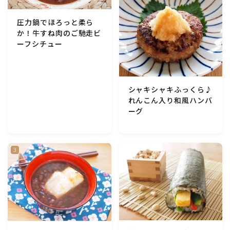
アスパラガス)
圧力鍋でほろっと柔ら
か！牛すね肉のご馳走ビ
根菜料理（にんじん・ごぼう・かぶ・大根・れんこん・
ーフシチュー
ビーツ)
芋類(じゃが芋・さつま芋・里芋・山芋)
シャキシャキふっくら♪
れんこん入り和風ハンバ
もやし・豆苗・たけのこ・せり・ふき・その他山菜料理
ーグ
洋菓子 (焼き菓子)
洋菓子 (冷菓)
洋菓子 (その他)
和菓子