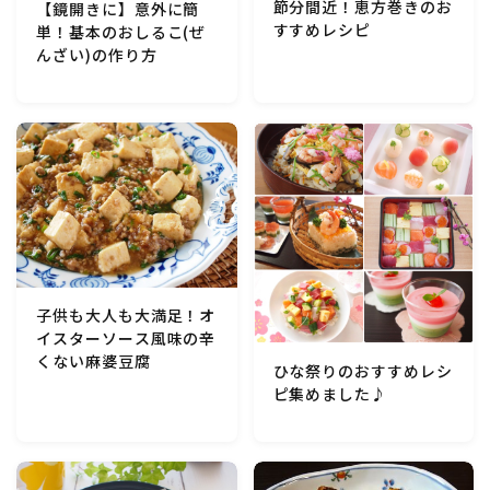
節分間近！恵方巻きのお
【鏡開きに】意外に簡
すすめレシピ
単！基本のおしるこ(ぜ
マクロビスイーツ・自然派おやつ
んざい)の作り方
パン・パンケーキ・スコーン・食事パイ・ケークサレ・
粉もの
米/ご飯料理・もち料理
麺料理(パスタ・うどん・そうめん・春雨など)
ハム・ベーコン・ソーセー・・スパム・チーズ料理
子供も大人も大満足！オ
イスターソース風味の辛
豆腐・厚揚げ・油揚げ・納豆・豆類・豆製品料理
くない麻婆豆腐
ひな祭りのおすすめレシ
ピ集めました♪
缶詰料理(ツナ・サバ・いわし・ホタテ貝柱・コーン
等)