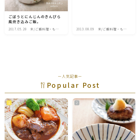
魚介料理
ごぼうとにんじんのきんぴら
風炊き込みご飯。
卵料理
2017.05.28
米/ご飯料理・もち
2013.08.09
米/ご飯料理・もち
料理
料理
野菜料理(ブロッコリー・カリフラワー・パプリカ・菜
の花・その他)
野菜料理(きゅうり・なす・トマト・ピーマン・かぼち
ゃ・ゴーヤ)
ー人気記事ー
Popular Post
野菜料理(キャベツ・白菜・ほうれん草・レタス・小松
菜・にら)
野菜料理(ズッキーニ・コーン・いんげん・そら豆・え
んどう・オクラ)
野菜料理(玉ねぎ・ねぎ・アボカド・青梗菜・セロリ・