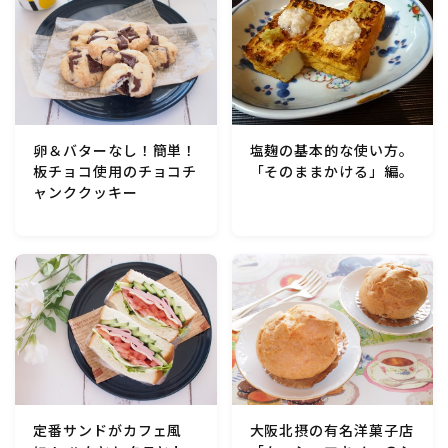
行事食(おせち・ハロウィン・クリスマス・雛祭り・子
供の日・七夕等)
乾物・海藻・麩料理
お弁当
卵＆バターなし！簡単！
塩麹の基本的な使い方。
板チョコ使用のチョコチ
「そのままかける」編。
ャンククッキー
漬物・ピクルス・保存食・発酵食品
圧力鍋使用の料理
ソース・ドレッシング・たれ・ディップ類
ドリンク・シロップ・ジャム類
その他食材
定番サンドがカフェ風
大阪北摂の有名洋菓子店