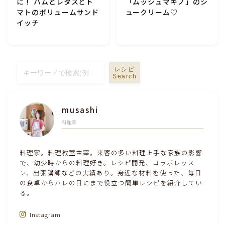
に！ ハムとレタスとト
「ムッシュマキノ」のシ
マトのボリュームサンド
ュークリーム♡
テーブルコーディネート・食器・調理器具
イッチ
住・インテリア・小物・植物
レシピ
離乳食・キッズメニュー
Search
育児徒然
musashi
料理家
その他徒然
料理家。料理教室主宰。来客の多い料理上手な家族の影響
で、幼少時からの料理好き。レシピ開発、コラボレッス
ン、出張講師などの実績あり。身近な材料を使った、毎日
の食卓からハレの日にまで役立つ簡単レシピを紹介してい
る。
Instagram