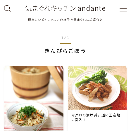
気まぐれキッチン andante
簡単レシピやレッスンの様子を気まぐれにご紹介♪
MENU
TAG
料理教室関連・レッスン後記
きんぴらごぼう
料理関連のお仕事・メディア掲載レシピ
鶏肉料理
豚肉料理
牛肉料理
マグロの漬け丼。遂に正産期
に突入♪
ひき肉料理