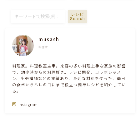
テーブルコーディネート・食器・調理器具
レシピ
Search
住・インテリア・小物・植物
musashi
離乳食・キッズメニュー
料理家
育児徒然
料理家。料理教室主宰。来客の多い料理上手な家族の影響
で、幼少時からの料理好き。レシピ開発、コラボレッス
ン、出張講師などの実績あり。身近な材料を使った、毎日
その他徒然
の食卓からハレの日にまで役立つ簡単レシピを紹介してい
る。
Instagram
Follow Me‼