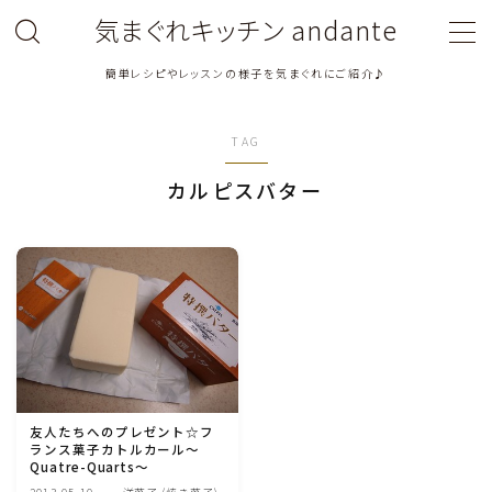
気まぐれキッチン andante
簡単レシピやレッスンの様子を気まぐれにご紹介♪
MENU
TAG
料理教室関連・レッスン後記
カルピスバター
料理関連のお仕事・メディア掲載レシピ
鶏肉料理
豚肉料理
牛肉料理
友人たちへのプレゼント☆フ
ランス菓子カトルカール～
ひき肉料理
Quatre-Quarts～