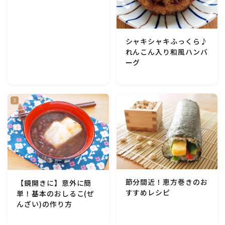
アスパラガス)
根菜料理（にんじん・ごぼう・かぶ・大根・れんこん・
シャキシャキふっくら♪
ビーツ)
れんこん入り和風ハンバ
ーグ
芋類(じゃが芋・さつま芋・里芋・山芋)
もやし・豆苗・たけのこ・せり・ふき・その他山菜料理
洋菓子 (焼き菓子)
洋菓子 (冷菓)
節分間近！恵方巻きのお
【鏡開きに】意外に簡
洋菓子 (その他)
すすめレシピ
単！基本のおしるこ(ぜ
んざい)の作り方
和菓子