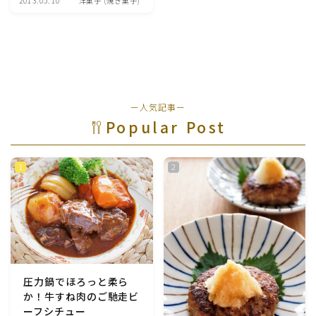
2013.05.10
洋菓子 (焼き菓子)
魚介料理
卵料理
野菜料理(ブロッコリー・カリフラワー・パプリカ・菜
ー人気記事ー
の花・その他)
Popular Post
野菜料理(きゅうり・なす・トマト・ピーマン・かぼち
ゃ・ゴーヤ)
野菜料理(キャベツ・白菜・ほうれん草・レタス・小松
菜・にら)
野菜料理(ズッキーニ・コーン・いんげん・そら豆・え
んどう・オクラ)
圧力鍋でほろっと柔ら
か！牛すね肉のご馳走ビ
野菜料理(玉ねぎ・ねぎ・アボカド・青梗菜・セロリ・
ーフシチュー