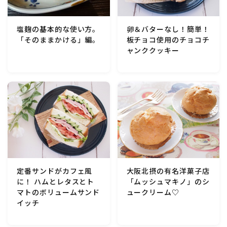
行事食(おせち・ハロウィン・クリスマス・雛祭り・子
供の日・七夕等)
卵＆バターなし！簡単！
塩麹の基本的な使い方。
板チョコ使用のチョコチ
「そのままかける」編。
乾物・海藻・麩料理
ャンククッキー
お弁当
漬物・ピクルス・保存食・発酵食品
圧力鍋使用の料理
ソース・ドレッシング・たれ・ディップ類
定番サンドがカフェ風
大阪北摂の有名洋菓子店
に！ ハムとレタスとト
「ムッシュマキノ」のシ
ドリンク・シロップ・ジャム類
マトのボリュームサンド
ュークリーム♡
イッチ
その他食材