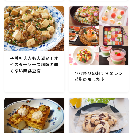
マクロビスイーツ・自然派おやつ
パン・パンケーキ・スコーン・食事パイ・ケークサレ・
粉もの
米/ご飯料理・もち料理
子供も大人も大満足！オ
イスターソース風味の辛
麺料理(パスタ・うどん・そうめん・春雨など)
くない麻婆豆腐
ひな祭りのおすすめレシ
ピ集めました♪
ハム・ベーコン・ソーセー・・スパム・チーズ料理
豆腐・厚揚げ・油揚げ・納豆・豆類・豆製品料理
缶詰料理(ツナ・サバ・いわし・ホタテ貝柱・コーン
等)