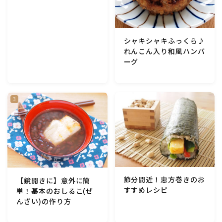
アスパラガス)
根菜料理（にんじん・ごぼう・かぶ・大根・れんこん・
シャキシャキふっくら♪
ビーツ)
れんこん入り和風ハンバ
ーグ
芋類(じゃが芋・さつま芋・里芋・山芋)
もやし・豆苗・たけのこ・せり・ふき・その他山菜料理
洋菓子 (焼き菓子)
洋菓子 (冷菓)
節分間近！恵方巻きのお
【鏡開きに】意外に簡
洋菓子 (その他)
すすめレシピ
単！基本のおしるこ(ぜ
んざい)の作り方
和菓子