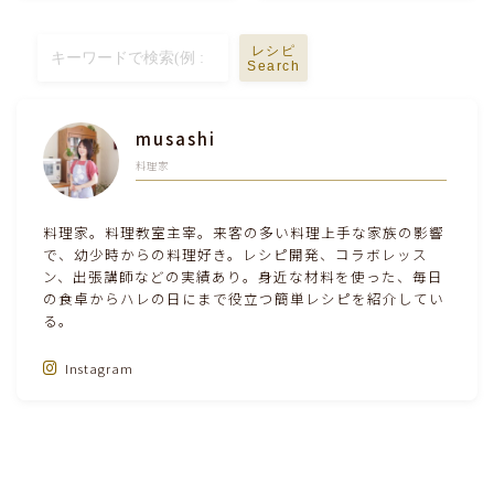
テーブルコーディネート・食器・調理器具
レシピ
Search
住・インテリア・小物・植物
musashi
離乳食・キッズメニュー
料理家
育児徒然
料理家。料理教室主宰。来客の多い料理上手な家族の影響
で、幼少時からの料理好き。レシピ開発、コラボレッス
ン、出張講師などの実績あり。身近な材料を使った、毎日
その他徒然
の食卓からハレの日にまで役立つ簡単レシピを紹介してい
る。
Instagram
Follow Me‼