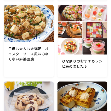
マクロビスイーツ・自然派おやつ
パン・パンケーキ・スコーン・食事パイ・ケークサレ・
粉もの
米/ご飯料理・もち料理
子供も大人も大満足！オ
イスターソース風味の辛
麺料理(パスタ・うどん・そうめん・春雨など)
くない麻婆豆腐
ひな祭りのおすすめレシ
ピ集めました♪
ハム・ベーコン・ソーセー・・スパム・チーズ料理
豆腐・厚揚げ・油揚げ・納豆・豆類・豆製品料理
缶詰料理(ツナ・サバ・いわし・ホタテ貝柱・コーン
等)