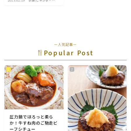
2013.02.19
芋類(じゃが芋・さ
つま芋・里芋・山
魚介料理
芋)
卵料理
野菜料理(ブロッコリー・カリフラワー・パプリカ・菜
ー人気記事ー
の花・その他)
Popular Post
野菜料理(きゅうり・なす・トマト・ピーマン・かぼち
ゃ・ゴーヤ)
野菜料理(キャベツ・白菜・ほうれん草・レタス・小松
菜・にら)
野菜料理(ズッキーニ・コーン・いんげん・そら豆・え
んどう・オクラ)
圧力鍋でほろっと柔ら
か！牛すね肉のご馳走ビ
野菜料理(玉ねぎ・ねぎ・アボカド・青梗菜・セロリ・
ーフシチュー