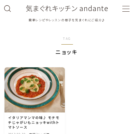
気まぐれキッチン andante
簡単レシピやレッスンの様子を気まぐれにご紹介♪
MENU
TAG
料理教室関連・レッスン後記
ニョッキ
料理関連のお仕事・メディア掲載レシピ
鶏肉料理
豚肉料理
牛肉料理
イタリアマンマの味♪ モチモ
チじゃがいもニョッキwithト
ひき肉料理
マトソース