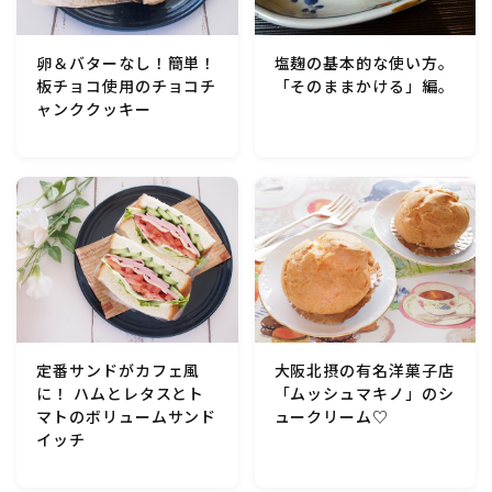
行事食(おせち・ハロウィン・クリスマス・雛祭り・子
供の日・七夕等)
卵＆バターなし！簡単！
塩麹の基本的な使い方。
板チョコ使用のチョコチ
「そのままかける」編。
乾物・海藻・麩料理
ャンククッキー
お弁当
漬物・ピクルス・保存食・発酵食品
圧力鍋使用の料理
ソース・ドレッシング・たれ・ディップ類
定番サンドがカフェ風
大阪北摂の有名洋菓子店
に！ ハムとレタスとト
「ムッシュマキノ」のシ
ドリンク・シロップ・ジャム類
マトのボリュームサンド
ュークリーム♡
イッチ
その他食材