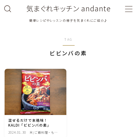
気まぐれキッチン andante
簡単レシピやレッスンの様子を気まぐれにご紹介♪
MENU
TAG
料理教室関連・レッスン後記
ビビンバの素
料理関連のお仕事・メディア掲載レシピ
鶏肉料理
豚肉料理
牛肉料理
混ぜるだけで本格味！
KALDI「ビビンバの素」
ひき肉料理
2024.01.30
米/ご飯料理・もち