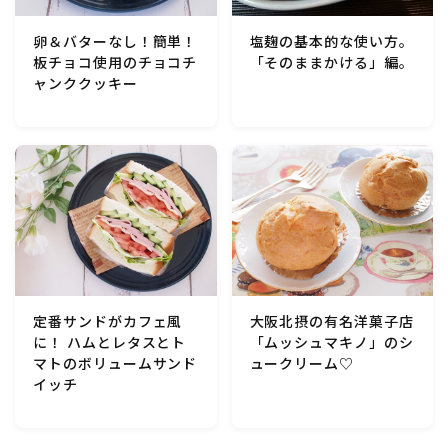
行事食(おせち・ハロウィン・クリスマス・雛祭り・子
供の日・七夕等)
卵＆バターなし！簡単！
塩麹の基本的な使い方。
板チョコ使用のチョコチ
「そのままかける」編。
ャンククッキー
乾物・海藻・麩料理
お弁当
漬物・ピクルス・保存食・発酵食品
圧力鍋使用の料理
ソース・ドレッシング・たれ・ディップ類
定番サンドがカフェ風
大阪北摂の有名洋菓子店
に！ ハムとレタスとト
「ムッシュマキノ」のシ
マトのボリュームサンド
ュークリーム♡
ドリンク・シロップ・ジャム類
イッチ
その他食材