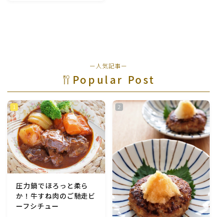
料理
魚介料理
卵料理
ー人気記事ー
野菜料理(ブロッコリー・カリフラワー・パプリカ・菜
の花・その他)
Popular Post
野菜料理(きゅうり・なす・トマト・ピーマン・かぼち
ゃ・ゴーヤ)
野菜料理(キャベツ・白菜・ほうれん草・レタス・小松
菜・にら)
野菜料理(ズッキーニ・コーン・いんげん・そら豆・え
圧力鍋でほろっと柔ら
んどう・オクラ)
か！牛すね肉のご馳走ビ
ーフシチュー
野菜料理(玉ねぎ・ねぎ・アボカド・青梗菜・セロリ・