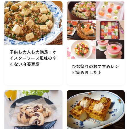
マクロビスイーツ・自然派おやつ
パン・パンケーキ・スコーン・食事パイ・ケークサレ・
粉もの
米/ご飯料理・もち料理
子供も大人も大満足！オ
イスターソース風味の辛
麺料理(パスタ・うどん・そうめん・春雨など)
くない麻婆豆腐
ひな祭りのおすすめレシ
ピ集めました♪
ハム・ベーコン・ソーセー・・スパム・チーズ料理
豆腐・厚揚げ・油揚げ・納豆・豆類・豆製品料理
缶詰料理(ツナ・サバ・いわし・ホタテ貝柱・コーン
等)