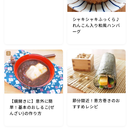
アスパラガス)
シャキシャキふっくら♪
根菜料理（にんじん・ごぼう・かぶ・大根・れんこん・
ビーツ)
れんこん入り和風ハンバ
ーグ
芋類(じゃが芋・さつま芋・里芋・山芋)
もやし・豆苗・たけのこ・せり・ふき・その他山菜料理
洋菓子 (焼き菓子)
洋菓子 (冷菓)
節分間近！恵方巻きのお
【鏡開きに】意外に簡
洋菓子 (その他)
すすめレシピ
単！基本のおしるこ(ぜ
んざい)の作り方
和菓子