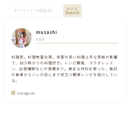
テーブルコーディネート・食器・調理器具
レシピ
Search
住・インテリア・小物・植物
musashi
料理家
離乳食・キッズメニュー
料理家。料理教室主宰。来客の多い料理上手な家族の影響
育児徒然
で、幼少時からの料理好き。レシピ開発、コラボレッス
ン、出張講師などの実績あり。身近な材料を使った、毎日
その他徒然
の食卓からハレの日にまで役立つ簡単レシピを紹介してい
る。
Instagram
Follow Me‼