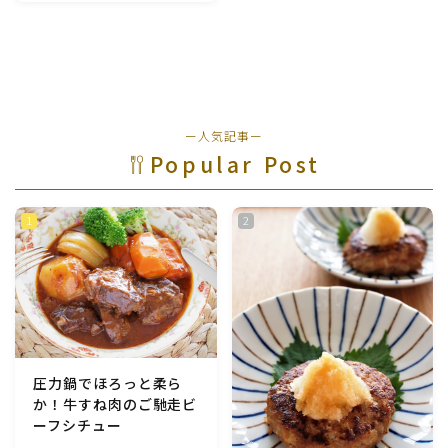
魚介料理
卵料理
ー人気記事ー
野菜料理(ブロッコリー・カリフラワー・パプリカ・菜
の花・その他)
Popular Post
野菜料理(きゅうり・なす・トマト・ピーマン・かぼち
ゃ・ゴーヤ)
野菜料理(キャベツ・白菜・ほうれん草・レタス・小松
菜・にら)
野菜料理(ズッキーニ・コーン・いんげん・そら豆・え
圧力鍋でほろっと柔ら
んどう・オクラ)
か！牛すね肉のご馳走ビ
ーフシチュー
野菜料理(玉ねぎ・ねぎ・アボカド・青梗菜・セロリ・