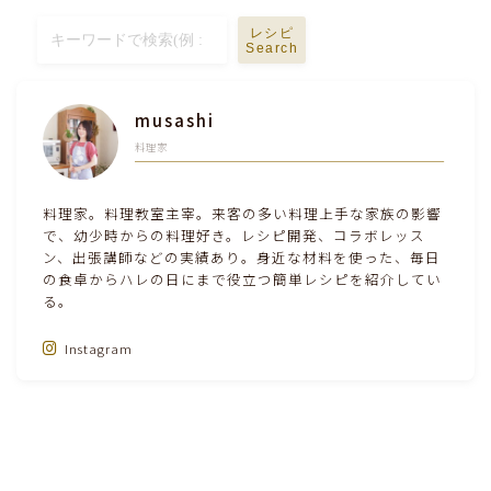
テーブルコーディネート・食器・調理器具
レシピ
Search
住・インテリア・小物・植物
musashi
料理家
離乳食・キッズメニュー
料理家。料理教室主宰。来客の多い料理上手な家族の影響
育児徒然
で、幼少時からの料理好き。レシピ開発、コラボレッス
ン、出張講師などの実績あり。身近な材料を使った、毎日
その他徒然
の食卓からハレの日にまで役立つ簡単レシピを紹介してい
る。
Instagram
Follow Me‼