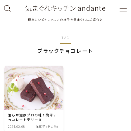
気まぐれキッチン andante
簡単レシピやレッスンの様子を気まぐれにご紹介♪
MENU
TAG
料理教室関連・レッスン後記
ブラックチョコレート
料理関連のお仕事・メディア掲載レシピ
鶏肉料理
豚肉料理
牛肉料理
滑らか濃厚プロの味！簡単チ
ョコレートテリーヌ
ひき肉料理
2024.02.08
洋菓子 (その他)