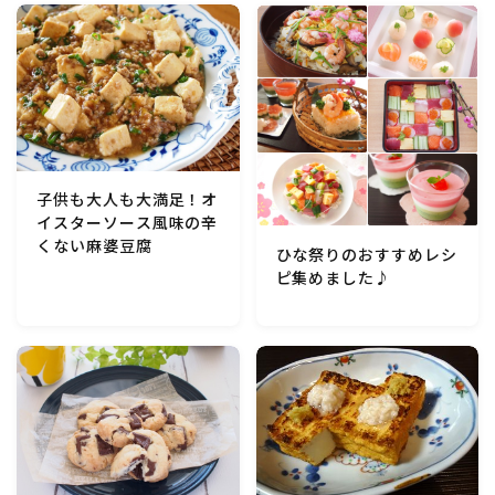
マクロビスイーツ・自然派おやつ
パン・パンケーキ・スコーン・食事パイ・ケークサレ・
粉もの
米/ご飯料理・もち料理
子供も大人も大満足！オ
イスターソース風味の辛
麺料理(パスタ・うどん・そうめん・春雨など)
くない麻婆豆腐
ひな祭りのおすすめレシ
ピ集めました♪
ハム・ベーコン・ソーセー・・スパム・チーズ料理
豆腐・厚揚げ・油揚げ・納豆・豆類・豆製品料理
缶詰料理(ツナ・サバ・いわし・ホタテ貝柱・コーン
等)