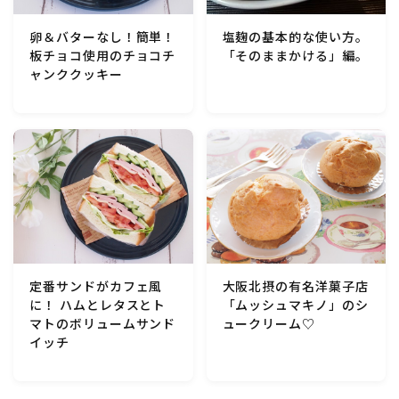
行事食(おせち・ハロウィン・クリスマス・雛祭り・子
供の日・七夕等)
卵＆バターなし！簡単！
塩麹の基本的な使い方。
板チョコ使用のチョコチ
「そのままかける」編。
ャンククッキー
乾物・海藻・麩料理
お弁当
漬物・ピクルス・保存食・発酵食品
圧力鍋使用の料理
ソース・ドレッシング・たれ・ディップ類
定番サンドがカフェ風
大阪北摂の有名洋菓子店
に！ ハムとレタスとト
「ムッシュマキノ」のシ
マトのボリュームサンド
ュークリーム♡
ドリンク・シロップ・ジャム類
イッチ
その他食材