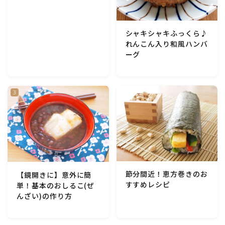
アスパラガス)
シャキシャキふっくら♪
根菜料理（にんじん・ごぼう・かぶ・大根・れんこん・
ビーツ)
れんこん入り和風ハンバ
ーグ
芋類(じゃが芋・さつま芋・里芋・山芋)
もやし・豆苗・たけのこ・せり・ふき・その他山菜料理
洋菓子 (焼き菓子)
洋菓子 (冷菓)
節分間近！恵方巻きのお
【鏡開きに】意外に簡
洋菓子 (その他)
すすめレシピ
単！基本のおしるこ(ぜ
んざい)の作り方
和菓子