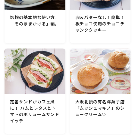
行事食(おせち・ハロウィン・クリスマス・雛祭り・子
供の日・七夕等)
卵＆バターなし！簡単！
塩麹の基本的な使い方。
板チョコ使用のチョコチ
「そのままかける」編。
乾物・海藻・麩料理
ャンククッキー
お弁当
漬物・ピクルス・保存食・発酵食品
圧力鍋使用の料理
ソース・ドレッシング・たれ・ディップ類
定番サンドがカフェ風
大阪北摂の有名洋菓子店
に！ ハムとレタスとト
「ムッシュマキノ」のシ
ドリンク・シロップ・ジャム類
マトのボリュームサンド
ュークリーム♡
イッチ
その他食材