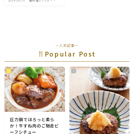
2024.09.07
麺料理(パスタ・う
どん・そうめん・春
魚介料理
雨など)
卵料理
野菜料理(ブロッコリー・カリフラワー・パプリカ・菜
ー人気記事ー
の花・その他)
Popular Post
野菜料理(きゅうり・なす・トマト・ピーマン・かぼち
ゃ・ゴーヤ)
野菜料理(キャベツ・白菜・ほうれん草・レタス・小松
菜・にら)
野菜料理(ズッキーニ・コーン・いんげん・そら豆・え
んどう・オクラ)
圧力鍋でほろっと柔ら
か！牛すね肉のご馳走ビ
野菜料理(玉ねぎ・ねぎ・アボカド・青梗菜・セロリ・
ーフシチュー