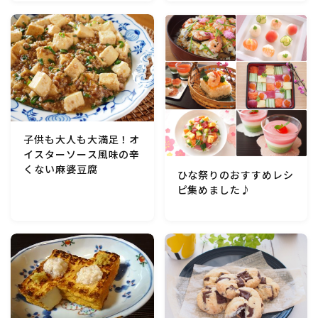
マクロビスイーツ・自然派おやつ
パン・パンケーキ・スコーン・食事パイ・ケークサレ・
粉もの
米/ご飯料理・もち料理
子供も大人も大満足！オ
イスターソース風味の辛
麺料理(パスタ・うどん・そうめん・春雨など)
くない麻婆豆腐
ひな祭りのおすすめレシ
ピ集めました♪
ハム・ベーコン・ソーセー・・スパム・チーズ料理
豆腐・厚揚げ・油揚げ・納豆・豆類・豆製品料理
缶詰料理(ツナ・サバ・いわし・ホタテ貝柱・コーン
等)