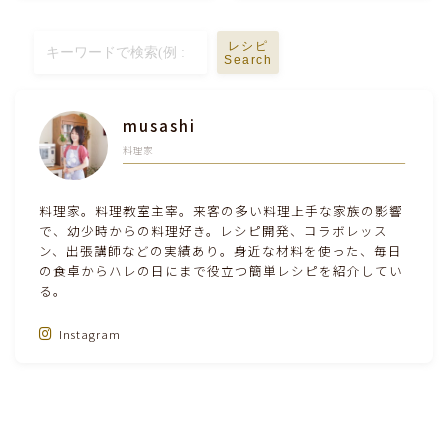
テーブルコーディネート・食器・調理器具
レシピ
Search
住・インテリア・小物・植物
musashi
離乳食・キッズメニュー
料理家
育児徒然
料理家。料理教室主宰。来客の多い料理上手な家族の影響
で、幼少時からの料理好き。レシピ開発、コラボレッス
ン、出張講師などの実績あり。身近な材料を使った、毎日
その他徒然
の食卓からハレの日にまで役立つ簡単レシピを紹介してい
る。
Instagram
Follow Me‼