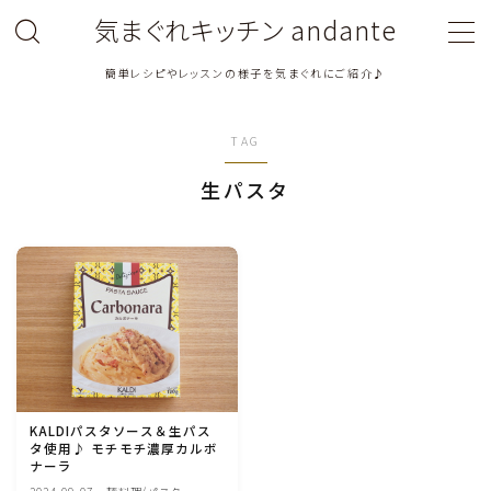
気まぐれキッチン andante
簡単レシピやレッスンの様子を気まぐれにご紹介♪
MENU
TAG
料理教室関連・レッスン後記
生パスタ
料理関連のお仕事・メディア掲載レシピ
鶏肉料理
豚肉料理
牛肉料理
KALDIパスタソース＆生パス
タ使用♪ モチモチ濃厚カルボ
ひき肉料理
ナーラ