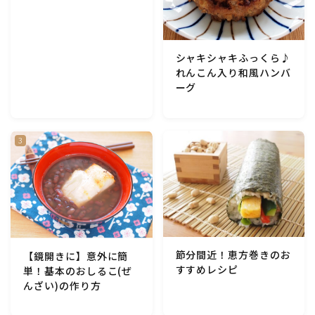
アスパラガス)
根菜料理（にんじん・ごぼう・かぶ・大根・れんこん・
シャキシャキふっくら♪
ビーツ)
れんこん入り和風ハンバ
ーグ
芋類(じゃが芋・さつま芋・里芋・山芋)
もやし・豆苗・たけのこ・せり・ふき・その他山菜料理
洋菓子 (焼き菓子)
洋菓子 (冷菓)
節分間近！恵方巻きのお
【鏡開きに】意外に簡
洋菓子 (その他)
すすめレシピ
単！基本のおしるこ(ぜ
んざい)の作り方
和菓子