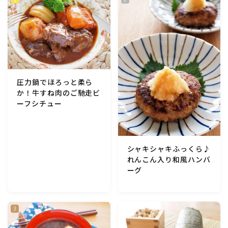
アスパラガス)
根菜料理（にんじん・ごぼう・かぶ・大根・れんこん・
ビーツ)
芋類(じゃが芋・さつま芋・里芋・山芋)
圧力鍋でほろっと柔ら
か！牛すね肉のご馳走ビ
もやし・豆苗・たけのこ・せり・ふき・その他山菜料理
ーフシチュー
洋菓子 (焼き菓子)
シャキシャキふっくら♪
洋菓子 (冷菓)
れんこん入り和風ハンバ
ーグ
洋菓子 (その他)
和菓子