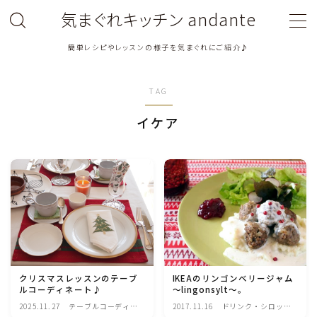
気まぐれキッチン andante
簡単レシピやレッスンの様子を気まぐれにご紹介♪
MENU
TAG
料理教室関連・レッスン後記
イケア
料理関連のお仕事・メディア掲載レシピ
鶏肉料理
豚肉料理
牛肉料理
クリスマスレッスンのテーブ
IKEAのリンゴンベリージャム
ルコーディネート♪
～lingonsylt～。
ひき肉料理
2025.11.27
テーブルコーディネ
2017.11.16
ドリンク・シロッ