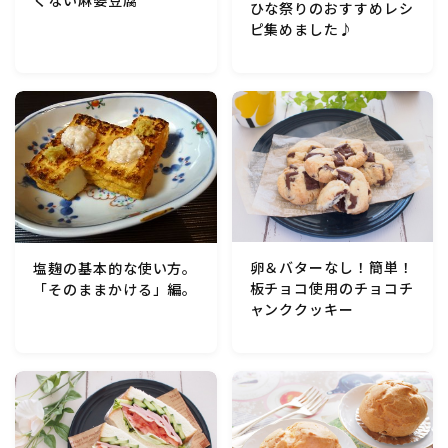
ひな祭りのおすすめレシ
行事食(おせち・ハロウィン・クリスマス・雛祭り・子
ピ集めました♪
供の日・七夕等)
乾物・海藻・麩料理
お弁当
漬物・ピクルス・保存食・発酵食品
圧力鍋使用の料理
卵＆バターなし！簡単！
塩麹の基本的な使い方。
板チョコ使用のチョコチ
「そのままかける」編。
ャンククッキー
ソース・ドレッシング・たれ・ディップ類
ドリンク・シロップ・ジャム類
その他食材