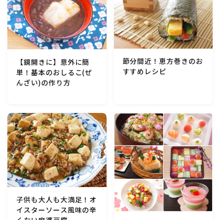
マクロビスイーツ・自然派おやつ
パン・パンケーキ・スコーン・食事パイ・ケークサレ・
粉もの
節分間近！恵方巻きのお
【鏡開きに】意外に簡
すすめレシピ
単！基本のおしるこ(ぜ
米/ご飯料理・もち料理
んざい)の作り方
麺料理(パスタ・うどん・そうめん・春雨など)
ハム・ベーコン・ソーセー・・スパム・チーズ料理
豆腐・厚揚げ・油揚げ・納豆・豆類・豆製品料理
缶詰料理(ツナ・サバ・いわし・ホタテ貝柱・コーン
等)
子供も大人も大満足！オ
イスターソース風味の辛
くない麻婆豆腐