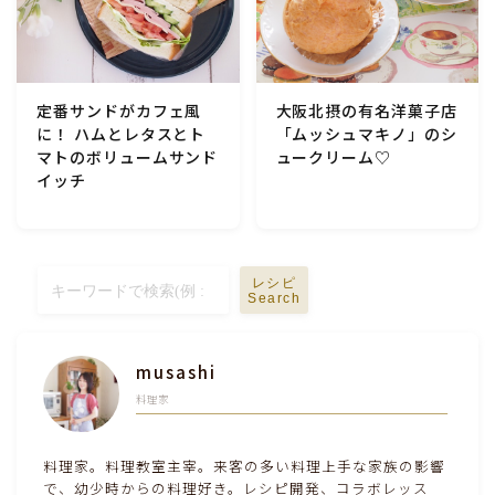
テーブルコーディネート・食器・調理器具
住・インテリア・小物・植物
定番サンドがカフェ風
大阪北摂の有名洋菓子店
に！ ハムとレタスとト
「ムッシュマキノ」のシ
マトのボリュームサンド
ュークリーム♡
離乳食・キッズメニュー
イッチ
育児徒然
その他徒然
レシピ
Search
musashi
料理家
料理家。料理教室主宰。来客の多い料理上手な家族の影響
で、幼少時からの料理好き。レシピ開発、コラボレッス