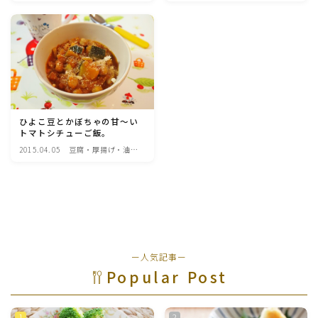
ート・食器・調理器
プ・ジャム類
具
魚介料理
卵料理
野菜料理(ブロッコリー・カリフラワー・パプリカ・菜
の花・その他)
ひよこ豆とかぼちゃの甘～い
トマトシチューご飯。
2015.04.05
豆腐・厚揚げ・油揚
野菜料理(きゅうり・なす・トマト・ピーマン・かぼち
げ・納豆・豆類・豆
ゃ・ゴーヤ)
製品料理
野菜料理(キャベツ・白菜・ほうれん草・レタス・小松
菜・にら)
ー人気記事ー
野菜料理(ズッキーニ・コーン・いんげん・そら豆・え
んどう・オクラ)
Popular Post
野菜料理(玉ねぎ・ねぎ・アボカド・青梗菜・セロリ・