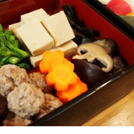
ひき肉料理
魚介料理
卵料理
野菜料理(ブロッコリー・カリフラワー・パプ
リカ・菜の花・その他)
野菜料理(きゅうり・なす・トマト・ピーマン・
かぼちゃ・ゴーヤ)
野菜料理(キャベツ・白菜・ほうれん草・レタ
ス・小松菜・にら)