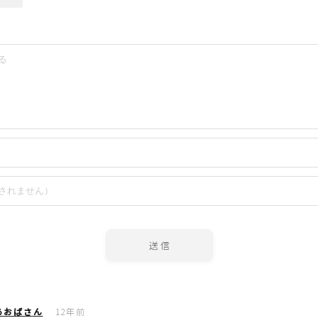
育児徒然
その他徒然
あおばさん
12年前