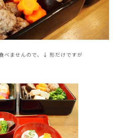
ハム・ベーコン・ソーセー・・スパム・チーズ
料理
豆腐・厚揚げ・油揚げ・納豆・豆類・豆製品
料理
缶詰料理(ツナ・サバ・いわし・ホタテ貝柱・
コーン等)
食べませんので、↓ 形だけですが
行事食(おせち・ハロウィン・クリスマス・雛
祭り・子供の日・七夕等)
乾物・海藻・麩料理
お弁当
漬物・ピクルス・保存食・発酵食品