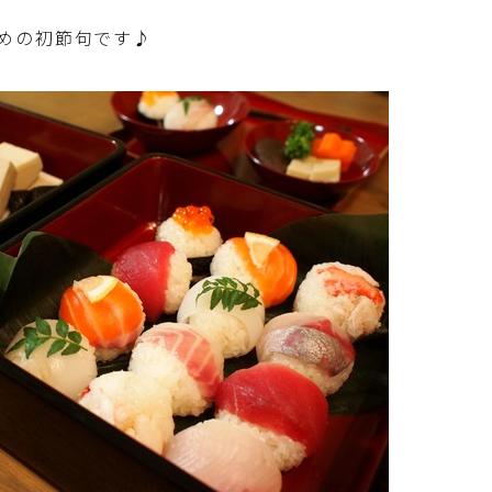
野菜料理(ズッキーニ・コーン・いんげん・そ
ら豆・えんどう・オクラ)
めの初節句です♪
野菜料理(玉ねぎ・ねぎ・アボカド・青梗菜・
セロリ・アスパラガス)
根菜料理（にんじん・ごぼう・かぶ・大根・れ
んこん・ビーツ)
芋類(じゃが芋・さつま芋・里芋・山芋)
もやし・豆苗・たけのこ・せり・ふき・その他
山菜料理
洋菓子 (焼き菓子)
洋菓子 (冷菓)