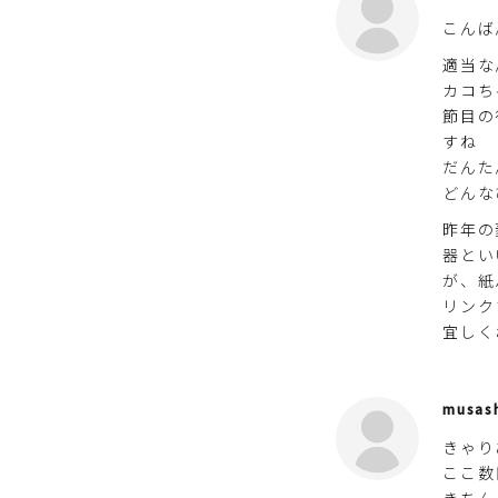
こんば
適当な
カコち
節目の
すね
だんた
どんな
昨年の
器とい
が、紙
リンク
宜しく
musas
きゃり
ここ数
きちん