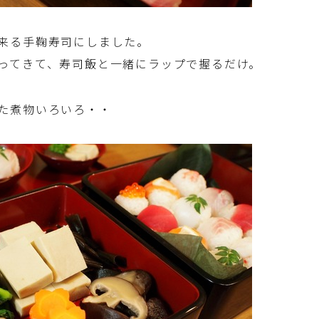
洋菓子 (その他)
来る手鞠寿司にしました。
ってきて、寿司飯と一緒にラップで握るだけ。
和菓子
た煮物いろいろ・・
マクロビスイーツ・自然派おやつ
パン・パンケーキ・スコーン・食事パイ・ケー
クサレ・粉もの
米/ご飯料理・もち料理
麺料理(パスタ・うどん・そうめん・春雨な
ど)