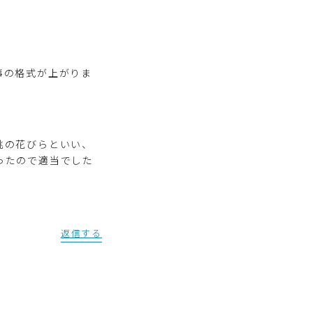
事の格式が上がりま
桃の花びらといい、
ったので適当でした
返信する