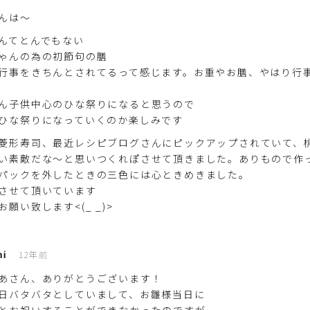
んは～
んてとんでもない
ゃんの為の初節句の膳
行事をきちんとされてるって感じます。お重やお膳、やはり行
ん子供中心のひな祭りになると思うので
ひな祭りになっていくのか楽しみです
菱形寿司、最近レシピブログさんにピックアップされていて、
い素敵だな～と思いつくれぽさせて頂きました。ありもので作
パックを外したときの三色には心ときめきました。
させて頂いています
お願い致します<(_ _)>
hi
12年前
あさん、ありがとうございます！
日バタバタとしていまして、お雛様当日に
とお祝いすることができなかったのですが、