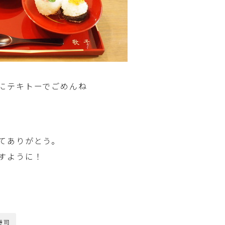
圧力鍋使用の料理
ソース・ドレッシング・たれ・ディップ類
ドリンク・シロップ・ジャム類
にテキトーでごめんね
その他食材
てありがとう。
テーブルコーディネート・食器・調理器具
すように！
住・インテリア・小物・植物
離乳食・キッズメニュー
寿司