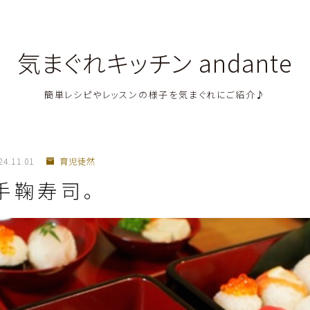
気まぐれキッチン andante
簡単レシピやレッスンの様子を気まぐれにご紹介♪
料理教室関連・レッスン後記
24.11.01
育児徒然
料理関連のお仕事・メディア掲載レシピ
手鞠寿司。
鶏肉料理
豚肉料理
牛肉料理