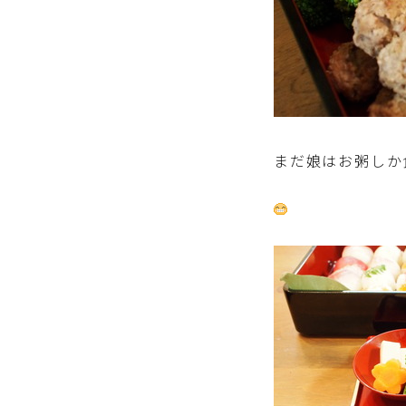
まだ娘はお粥しか