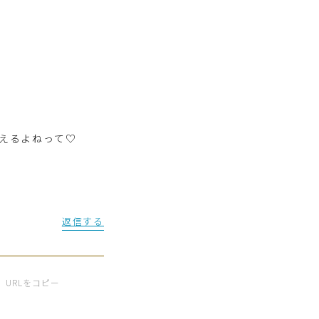
えるよねって♡
返信する
URLをコピー