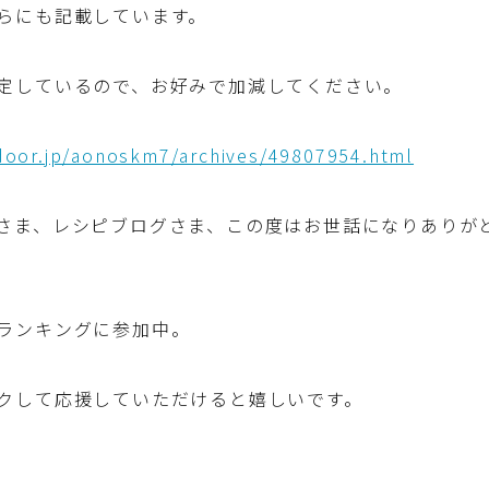
ハム・ベーコン・ソーセー・・スパム・チーズ
らにも記載しています。
料理
定しているので、お好みで加減してください。
豆腐・厚揚げ・油揚げ・納豆・豆類・豆製品
料理
edoor.jp/aonoskm7/archives/49807954.html
缶詰料理(ツナ・サバ・いわし・ホタテ貝柱・
コーン等)
さま、レシピブログさま、この度はお世話になりありが
行事食(おせち・ハロウィン・クリスマス・雛
祭り・子供の日・七夕等)
ランキングに参加中。
乾物・海藻・麩料理
クして応援していただけると嬉しいです。
お弁当
漬物・ピクルス・保存食・発酵食品