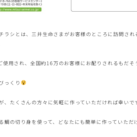
洋菓子 (その他)
チラシとは、三井生命さまがお客様のところに訪問され
和菓子
、
マクロビスイーツ・自然派おやつ
所がご使用され、全国約16万のお客様にお配りされるもだそ
パン・パンケーキ・スコーン・食事パイ・ケー
クサレ・粉もの
びっくり
米/ご飯料理・もち料理
が、たくさんの方々に気軽に作っていただければ幸いで
麺料理(パスタ・うどん・そうめん・春雨な
ど)
る鯛の切り身を使って、どなたにも簡単に作っていただ