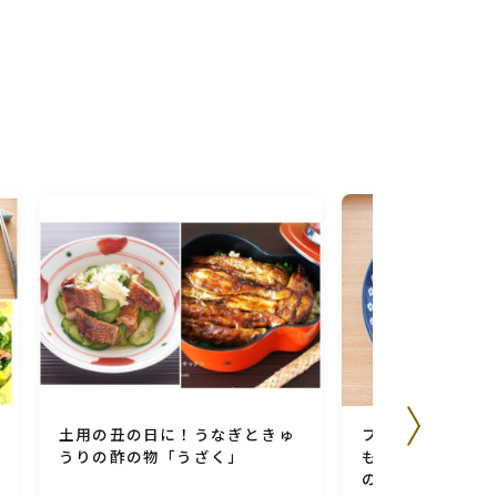
土用の丑の日に！うなぎときゅ
フーディストノー
うりの酢の物「うざく」
もに好かれる味☆
の具だくさんピラ