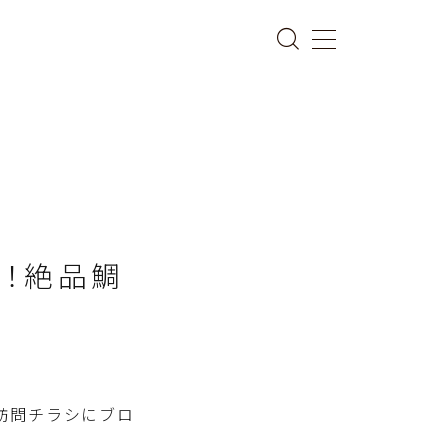
！絶品鯛
訪問チラシにブロ