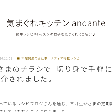
気まぐれキッチン andante
簡単レシピやレッスンの様子を気まぐれにご紹介♪
料理教室関連・レッスン後記
24.11.01
料理関連のお仕事・メディア掲載レシピ
料理関連のお仕事・メディア掲載レシピ
さまのチラシで「切り身で手軽に
紹介されました。
鶏肉料理
豚肉料理
っているレシピブログさんを通じ、三井生命さまの定期
牛肉料理
させていただくことになりました。