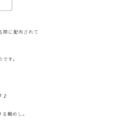
る際に配布されて
うです。
す♪
ける鯛めし。