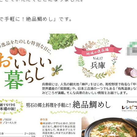
ひき肉料理
で手軽に！絶品鯛めし」です。
魚介料理
卵料理
野菜料理(ブロッコリー・カリフラワー・パプ
リカ・菜の花・その他)
野菜料理(きゅうり・なす・トマト・ピーマン・
かぼちゃ・ゴーヤ)
野菜料理(キャベツ・白菜・ほうれん草・レタ
ス・小松菜・にら)