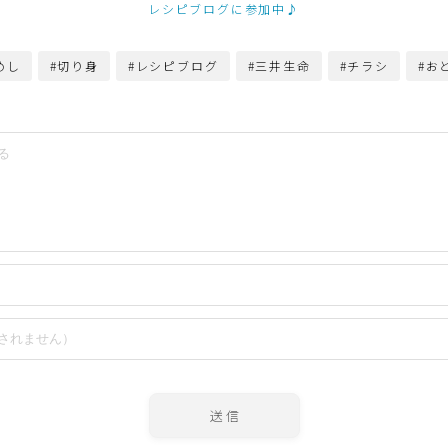
レシピブログに参加中♪
圧力鍋使用の料理
めし
#切り身
#レシピブログ
#三井生命
#チラシ
#お
ソース・ドレッシング・たれ・ディップ類
ドリンク・シロップ・ジャム類
その他食材
テーブルコーディネート・食器・調理器具
住・インテリア・小物・植物
離乳食・キッズメニュー