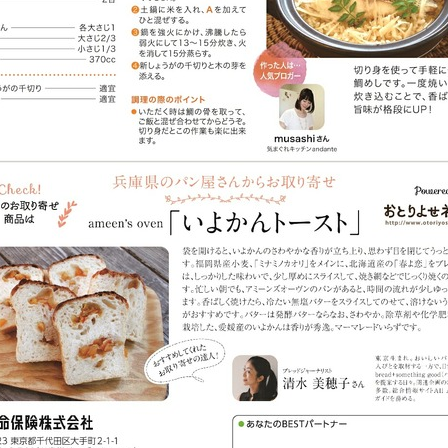
野菜料理(ズッキーニ・コーン・いんげん・そ
ら豆・えんどう・オクラ)
野菜料理(玉ねぎ・ねぎ・アボカド・青梗菜・
セロリ・アスパラガス)
根菜料理（にんじん・ごぼう・かぶ・大根・れ
んこん・ビーツ)
芋類(じゃが芋・さつま芋・里芋・山芋)
もやし・豆苗・たけのこ・せり・ふき・その他
山菜料理
洋菓子 (焼き菓子)
洋菓子 (冷菓)