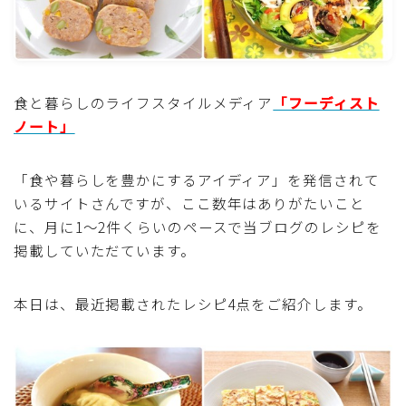
魚介料理
卵料理
食と暮らしのライフスタイルメディア
「フーディスト
ノート」
野菜料理(ブロッコリー・カリフラワー・パプリカ・菜
の花・その他)
「食や暮らしを豊かにするアイディア」を発信されて
野菜料理(きゅうり・なす・トマト・ピーマン・かぼち
いるサイトさんですが、ここ数年はありがたいこと
ゃ・ゴーヤ)
に、月に1〜2件くらいのペースで当ブログのレシピを
掲載していただています。
野菜料理(キャベツ・白菜・ほうれん草・レタス・小松
菜・にら)
本日は、最近掲載されたレシピ4点をご紹介します。
野菜料理(ズッキーニ・コーン・いんげん・そら豆・え
んどう・オクラ)
野菜料理(玉ねぎ・ねぎ・アボカド・青梗菜・セロリ・