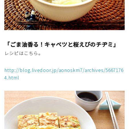
行事食(おせち・ハロウィン・クリスマス・雛祭り・子
供の日・七夕等)
乾物・海藻・麩料理
お弁当
「ごま油香る！キャベツと桜えびのチヂミ」
レシピはこちら。
漬物・ピクルス・保存食・発酵食品
http://blog.livedoor.jp/aonoskm7/archives/5667176
圧力鍋使用の料理
4.html
ソース・ドレッシング・たれ・ディップ類
ドリンク・シロップ・ジャム類
その他食材