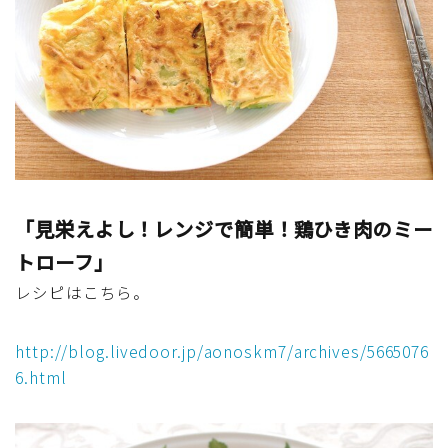
テーブルコーディネート・食器・調理器具
住・インテリア・小物・植物
離乳食・キッズメニュー
育児徒然
「見栄えよし！レンジで簡単！鶏ひき肉のミー
その他徒然
トローフ」
レシピはこちら。
http://blog.livedoor.jp/aonoskm7/archives/5665076
6.html