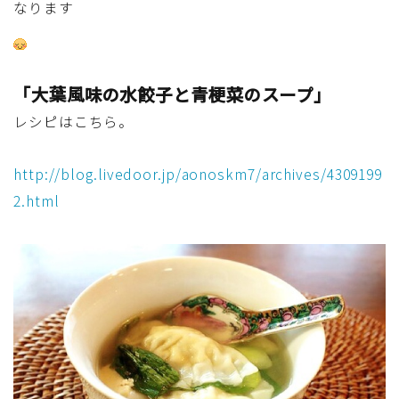
なります
マクロビスイーツ・自然派おやつ
パン・パンケーキ・スコーン・食事パイ・ケークサレ・
「大葉風味の水餃子と青梗菜のスープ」
粉もの
レシピはこちら。
米/ご飯料理・もち料理
http://blog.livedoor.jp/aonoskm7/archives/4309199
麺料理(パスタ・うどん・そうめん・春雨など)
2.html
ハム・ベーコン・ソーセー・・スパム・チーズ料理
豆腐・厚揚げ・油揚げ・納豆・豆類・豆製品料理
缶詰料理(ツナ・サバ・いわし・ホタテ貝柱・コーン
等)