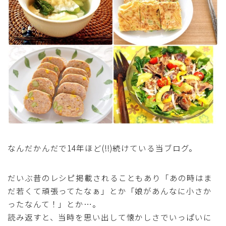
アスパラガス)
根菜料理（にんじん・ごぼう・かぶ・大根・れんこん・
ビーツ)
芋類(じゃが芋・さつま芋・里芋・山芋)
もやし・豆苗・たけのこ・せり・ふき・その他山菜料理
洋菓子 (焼き菓子)
なんだかんだで14年ほど(!!)続けている当ブログ。
洋菓子 (冷菓)
だいぶ昔のレシピ掲載されることもあり「あの時はま
洋菓子 (その他)
だ若くて頑張ってたなぁ」とか「娘があんなに小さか
ったなんて！」とか…。
和菓子
読み返すと、当時を思い出して懐かしさでいっぱいに