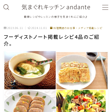
気まぐれキッチン andante
簡単レシピやレッスンの様子を気まぐれにご紹介♪
MENU
2023.06.11
2024.11.01
料理関連のお仕事・メディア掲載レシピ
料理教室関連・レッスン後記
フーディストノート掲載レシピ4品のご紹
介。
料理関連のお仕事・メディア掲載レシピ
鶏肉料理
豚肉料理
牛肉料理
ひき肉料理