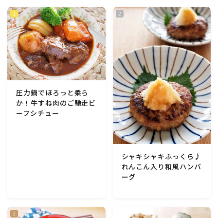
行事食(おせち・ハロウィン・クリスマス・雛祭り・子
供の日・七夕等)
乾物・海藻・麩料理
お弁当
圧力鍋でほろっと柔ら
漬物・ピクルス・保存食・発酵食品
か！牛すね肉のご馳走ビ
ーフシチュー
圧力鍋使用の料理
ソース・ドレッシング・たれ・ディップ類
シャキシャキふっくら♪
れんこん入り和風ハンバ
ーグ
ドリンク・シロップ・ジャム類
その他食材