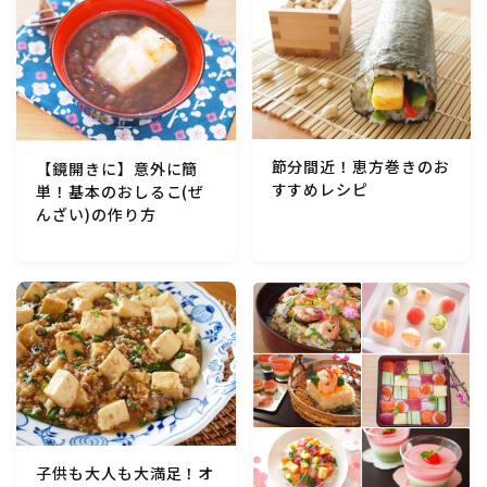
テーブルコーディネート・食器・調理器具
住・インテリア・小物・植物
離乳食・キッズメニュー
節分間近！恵方巻きのお
【鏡開きに】意外に簡
すすめレシピ
単！基本のおしるこ(ぜ
んざい)の作り方
育児徒然
その他徒然
子供も大人も大満足！オ