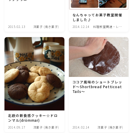
アスパラガス)
なんちゃってお菓子教室開催
根菜料理（にんじん・ごぼう・かぶ・大根・れんこん・
しました♪
ビーツ)
2015.02.13
洋菓子 (焼き菓子)
2014.12.14
料理教室関連・レッ
スン後記
芋類(じゃが芋・さつま芋・里芋・山芋)
もやし・豆苗・たけのこ・せり・ふき・その他山菜料理
洋菓子 (焼き菓子)
ココア風味のショートブレッ
ド～Shortbread Petticoat
Tails～
洋菓子 (冷菓)
洋菓子 (その他)
北欧の新食感クッキー☆ドロ
ンマル(drömmar)
和菓子
2014.09.17
洋菓子 (焼き菓子)
2014.02.14
洋菓子 (焼き菓子)