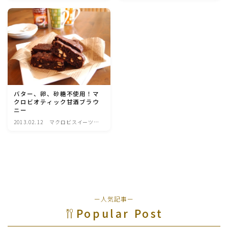
マクロビスイーツ・自然派おやつ
パン・パンケーキ・スコーン・食事パイ・ケークサレ・
粉もの
米/ご飯料理・もち料理
バター、卵、砂糖不使用！マ
クロビオティック甘酒ブラウ
麺料理(パスタ・うどん・そうめん・春雨など)
ニー
2013.02.12
マクロビスイーツ・
自然派おやつ
ハム・ベーコン・ソーセー・・スパム・チーズ料理
豆腐・厚揚げ・油揚げ・納豆・豆類・豆製品料理
缶詰料理(ツナ・サバ・いわし・ホタテ貝柱・コーン
ー人気記事ー
等)
Popular Post