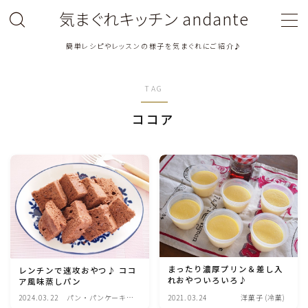
気まぐれキッチン andante
簡単レシピやレッスンの様子を気まぐれにご紹介♪
MENU
TAG
料理教室関連・レッスン後記
ココア
料理関連のお仕事・メディア掲載レシピ
鶏肉料理
豚肉料理
牛肉料理
まったり濃厚プリン＆差し入
レンチンで速攻おやつ♪ ココ
れおやついろいろ♪
ア風味蒸しパン
ひき肉料理
2024.03.22
パン・パンケーキ・
2021.03.24
洋菓子 (冷菓)