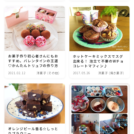
スコーン・食事パ
イ・ケークサレ・粉
魚介料理
もの
卵料理
野菜料理(ブロッコリー・カリフラワー・パプリカ・菜
の花・その他)
お菓子作り初心者さんにもお
ホットケーキミックスでスグ
すすめ。バレンタインの王道
出来る！ 泡立て不要のWチョ
野菜料理(きゅうり・なす・トマト・ピーマン・かぼち
♡かんたんトリュフの作り方
コレートマフィン♪
ゃ・ゴーヤ)
2021.02.12
洋菓子 (その他)
2017.05.26
洋菓子 (焼き菓子)
野菜料理(キャベツ・白菜・ほうれん草・レタス・小松
菜・にら)
野菜料理(ズッキーニ・コーン・いんげん・そら豆・え
んどう・オクラ)
オレンジピール香る☆しっと
野菜料理(玉ねぎ・ねぎ・アボカド・青梗菜・セロリ・
りブラウニー