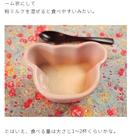
ーム状にして
テーブルコーディネート・食器・調理器具
粉ミルクを混ぜると食べやすいみたい。
住・インテリア・小物・植物
離乳食・キッズメニュー
育児徒然
その他徒然
とはいえ、食べる量は大さじ1～2杯くらいかな。