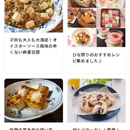
子供も大人も大満足！オ
イスターソース風味の辛
くない麻婆豆腐
ひな祭りのおすすめレシ
ピ集めました♪
卵＆バターなし！簡単！
塩麹の基本的な使い方。