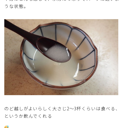
うな状態。
マクロビスイーツ・自然派おやつ
パン・パンケーキ・スコーン・食事パイ・ケークサレ・
粉もの
米/ご飯料理・もち料理
麺料理(パスタ・うどん・そうめん・春雨など)
ハム・ベーコン・ソーセー・・スパム・チーズ料理
豆腐・厚揚げ・油揚げ・納豆・豆類・豆製品料理
のど越しがよいらしく大さじ2～3杯くらいは食べる、
缶詰料理(ツナ・サバ・いわし・ホタテ貝柱・コーン
というか飲んでくれる
等)