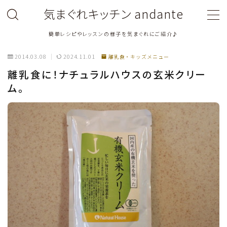
気まぐれキッチン andante
簡単レシピやレッスンの様子を気まぐれにご紹介♪
MENU
2014.03.08
2024.11.01
離乳食・キッズメニュー
料理教室関連・レッスン後記
離乳食に！ナチュラルハウスの玄米クリー
ム。
料理関連のお仕事・メディア掲載レシピ
鶏肉料理
豚肉料理
牛肉料理
ひき肉料理