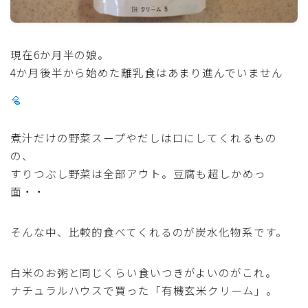
魚介料理
現在6か月半の娘。
卵料理
4か月後半から始めた離乳食はあまり進んでいません
野菜料理(ブロッコリー・カリフラワー・パプリカ・菜
の花・その他)
煮汁だけの野菜スープやだしは口にしてくれるもの
野菜料理(きゅうり・なす・トマト・ピーマン・かぼち
の、
ゃ・ゴーヤ)
すりつぶし野菜は全部アウト。豆腐も超しかめっ
面・・
野菜料理(キャベツ・白菜・ほうれん草・レタス・小松
菜・にら)
そんな中、比較的食べてくれるのが炭水化物系です。
野菜料理(ズッキーニ・コーン・いんげん・そら豆・え
んどう・オクラ)
白米のお粥と同じくらい食いつきがよいのがこれ。
ナチュラルハウスで買った「有機玄米クリーム」。
野菜料理(玉ねぎ・ねぎ・アボカド・青梗菜・セロリ・