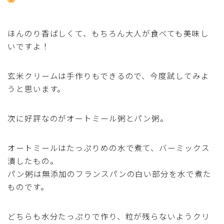
行事食(おせち・ハロウィン・クリスマス・雛祭り・子
供の日・七夕等)
ほんのり香ばしくて、もちろん大人が食べても美味し
乾物・海藻・麩料理
いですよ！
お弁当
玄米クリームは手作りもできるので、今度試してみよ
うと思います。
漬物・ピクルス・保存食・発酵食品
次に好評なのがオートミール粥とパン粥。
圧力鍋使用の料理
オートミールはたっぷりめの水で煮て、バーミックス
ソース・ドレッシング・たれ・ディップ類
潰したもの。
パン粥は無添加のフランスパンの白い部分を水で煮た
ドリンク・シロップ・ジャム類
ものです。
その他食材
どちらも水分たっぷりで作り、粒が残らないようクリ