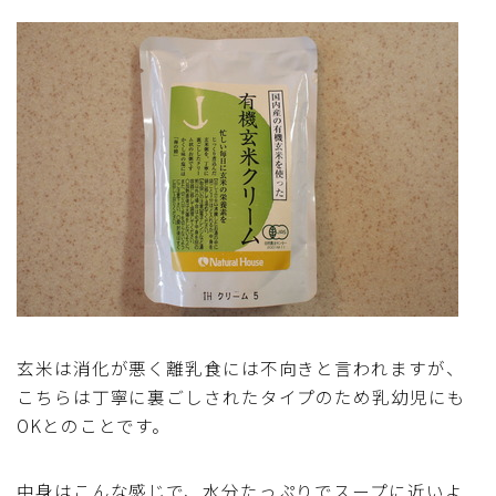
アスパラガス)
根菜料理（にんじん・ごぼう・かぶ・大根・れんこん・
ビーツ)
芋類(じゃが芋・さつま芋・里芋・山芋)
もやし・豆苗・たけのこ・せり・ふき・その他山菜料理
洋菓子 (焼き菓子)
洋菓子 (冷菓)
玄米は消化が悪く離乳食には不向きと言われますが、
こちらは丁寧に裏ごしされたタイプのため乳幼児にも
洋菓子 (その他)
OKとのことです。
和菓子
中身はこんな感じで、水分たっぷりでスープに近いよ