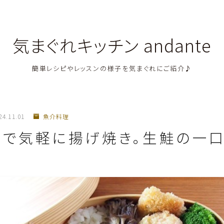
気まぐれキッチン andante
簡単レシピやレッスンの様子を気まぐれにご紹介♪
料理教室関連・レッスン後記
24.11.01
魚介料理
料理関連のお仕事・メディア掲載レシピ
ンで気軽に揚げ焼き。生鮭の一
鶏肉料理
豚肉料理
牛肉料理