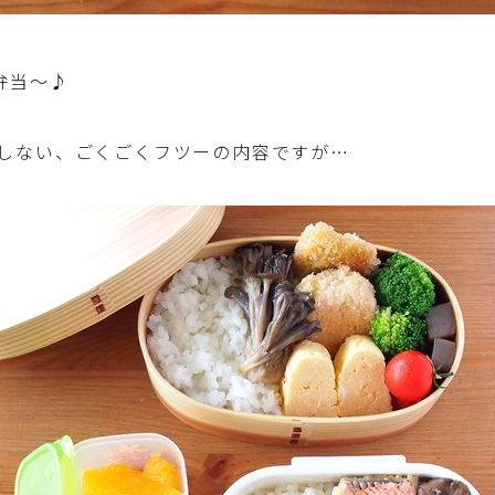
野菜料理(ズッキーニ・コーン・いんげん・そ
ら豆・えんどう・オクラ)
弁当～♪
野菜料理(玉ねぎ・ねぎ・アボカド・青梗菜・
セロリ・アスパラガス)
しない、ごくごくフツーの内容ですが…
根菜料理（にんじん・ごぼう・かぶ・大根・れ
んこん・ビーツ)
芋類(じゃが芋・さつま芋・里芋・山芋)
もやし・豆苗・たけのこ・せり・ふき・その他
山菜料理
洋菓子 (焼き菓子)
洋菓子 (冷菓)