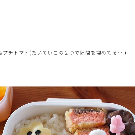
育児徒然
その他徒然
&プチトマト(たいていこの２つで隙間を埋めてる… )