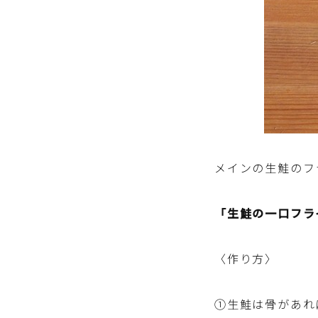
メインの生鮭のフ
「生鮭の一口フラ
〈作り方〉
①生鮭は骨があれ