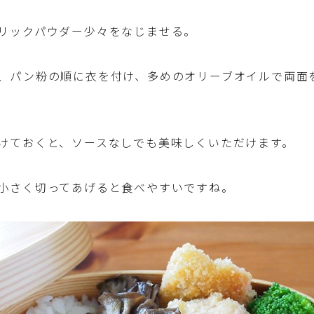
ハム・ベーコン・ソーセー・・スパム・チーズ
料理
リックパウダー少々をなじませる。
豆腐・厚揚げ・油揚げ・納豆・豆類・豆製品
料理
、パン粉の順に衣を付け、多めのオリーブオイルで両面
缶詰料理(ツナ・サバ・いわし・ホタテ貝柱・
コーン等)
けておくと、ソースなしでも美味しくいただけます。
行事食(おせち・ハロウィン・クリスマス・雛
祭り・子供の日・七夕等)
小さく切ってあげると食べやすいですね。
乾物・海藻・麩料理
お弁当
漬物・ピクルス・保存食・発酵食品