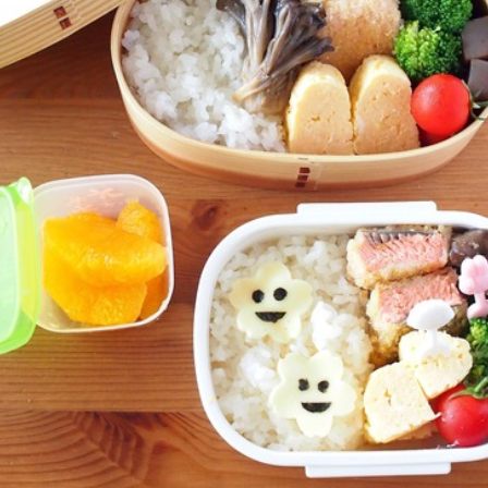
ひき肉料理
魚介料理
卵料理
野菜料理(ブロッコリー・カリフラワー・パプ
リカ・菜の花・その他)
野菜料理(きゅうり・なす・トマト・ピーマン・
かぼちゃ・ゴーヤ)
野菜料理(キャベツ・白菜・ほうれん草・レタ
ス・小松菜・にら)