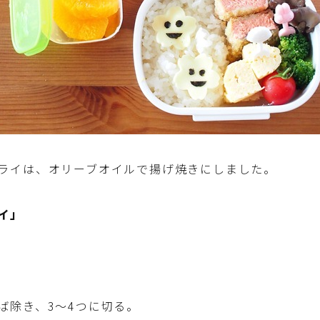
洋菓子 (その他)
和菓子
マクロビスイーツ・自然派おやつ
ライは、オリーブオイルで揚げ焼きにしました。
パン・パンケーキ・スコーン・食事パイ・ケー
クサレ・粉もの
イ」
米/ご飯料理・もち料理
麺料理(パスタ・うどん・そうめん・春雨な
ど)
ば除き、3～4つに切る。