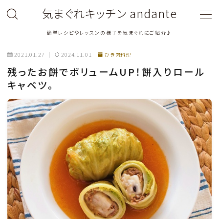
気まぐれキッチン andante
簡単レシピやレッスンの様子を気まぐれにご紹介♪
MENU
2021.01.27
2024.11.01
ひき肉料理
料理教室関連・レッスン後記
残ったお餅でボリュームUP！餅入りロール
キャベツ。
料理関連のお仕事・メディア掲載レシピ
鶏肉料理
豚肉料理
牛肉料理
ひき肉料理