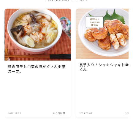
長芋入り！シャキシャキ甘辛
鶏肉団子と白菜の具だくさん中華
くね
スープ。
2017.11.02
ひき肉料理
2024.09.01
ひき肉