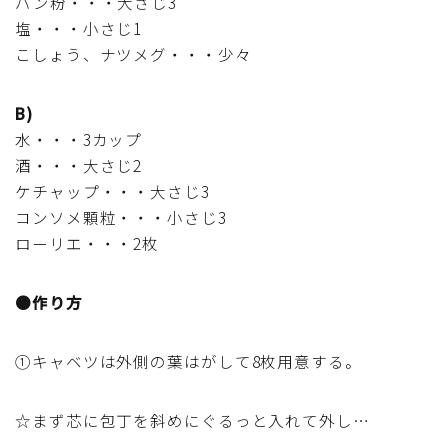
パン粉・・・大さじ3
行事食(おせち・ハロウィン・クリスマス・雛祭り・子
塩・・・小さじ1
供の日・七夕等)
こしょう、ナツメグ・・・少々
乾物・海藻・麩料理
B)
水・・・3カップ
お弁当
酒・・・大さじ2
ケチャップ・・・大さじ3
漬物・ピクルス・保存食・発酵食品
コンソメ顆粒・・・小さじ3
ローリエ・・・2枚
圧力鍋使用の料理
●作り方
ソース・ドレッシング・たれ・ディップ類
①キャベツは外側の葉はがして8枚用意する。
ドリンク・シロップ・ジャム類
☆まず芯に包丁を斜めにぐるっと入れて外し…
その他食材