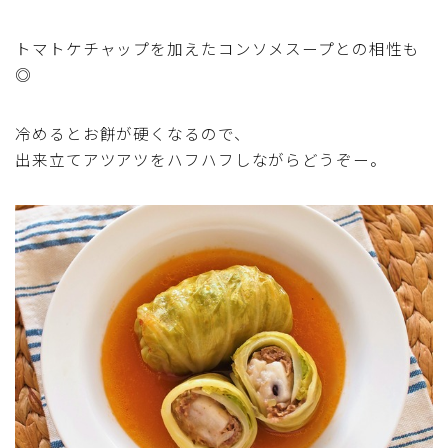
アスパラガス)
トマトケチャップを加えたコンソメスープとの相性も
根菜料理（にんじん・ごぼう・かぶ・大根・れんこん・
◎
ビーツ)
冷めるとお餅が硬くなるので、
芋類(じゃが芋・さつま芋・里芋・山芋)
出来立てアツアツをハフハフしながらどうぞー。
もやし・豆苗・たけのこ・せり・ふき・その他山菜料理
洋菓子 (焼き菓子)
洋菓子 (冷菓)
洋菓子 (その他)
和菓子