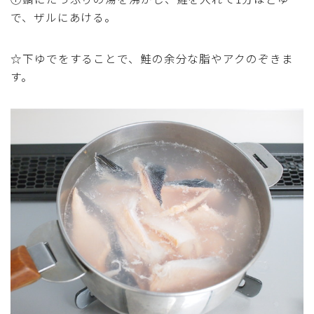
で、ザルにあける。
テーブルコーディネート・食器・調理器具
☆下ゆでをすることで、鮭の余分な脂やアクのぞきま
住・インテリア・小物・植物
す。
離乳食・キッズメニュー
育児徒然
その他徒然