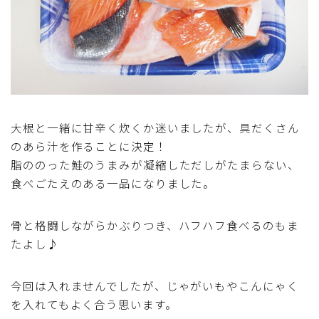
アスパラガス)
根菜料理（にんじん・ごぼう・かぶ・大根・れんこん・
ビーツ)
芋類(じゃが芋・さつま芋・里芋・山芋)
大根と一緒に甘辛く炊くか迷いましたが、具だくさん
もやし・豆苗・たけのこ・せり・ふき・その他山菜料理
のあら汁を作ることに決定！
脂ののった鮭のうまみが凝縮しただしがたまらない、
洋菓子 (焼き菓子)
食べごたえのある一品になりました。
洋菓子 (冷菓)
骨と格闘しながらかぶりつき、ハフハフ食べるのもま
たよし♪
洋菓子 (その他)
今回は入れませんでしたが、じゃがいもやこんにゃく
和菓子
を入れてもよく合う思います。