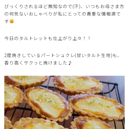
びっくりされるほど無知なので(汗)、いつもお母さま方
マクロビスイーツ・自然派おやつ
の何気ないおしゃべりが私にとっての貴重な情報源で
す
パン・パンケーキ・スコーン・食事パイ・ケークサレ・
粉もの
今日のタルトレットも仕上がり上々！！
米/ご飯料理・もち料理
2度焼きしているパートシュクレ(甘いタルト生地)も、
香り高くサクっと焼けました♪
麺料理(パスタ・うどん・そうめん・春雨など)
ハム・ベーコン・ソーセー・・スパム・チーズ料理
豆腐・厚揚げ・油揚げ・納豆・豆類・豆製品料理
缶詰料理(ツナ・サバ・いわし・ホタテ貝柱・コーン
等)