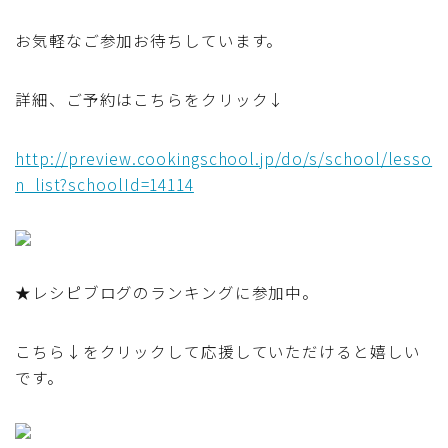
テーブルコーディネート・食器・調理器具
お気軽なご参加お待ちしています。
住・インテリア・小物・植物
詳細、ご予約はこちらをクリック↓
離乳食・キッズメニュー
http://preview.cookingschool.jp/do/s/school/lesso
n_list?schoolId=14114
育児徒然
その他徒然
★レシピブログのランキングに参加中。
こちら↓をクリックして応援していただけると嬉しい
です。