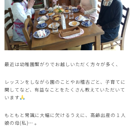
アスパラガス)
根菜料理（にんじん・ごぼう・かぶ・大根・れんこん・
ビーツ)
芋類(じゃが芋・さつま芋・里芋・山芋)
もやし・豆苗・たけのこ・せり・ふき・その他山菜料理
最近は幼稚園繋がりでお越しいただく方々が多く、
洋菓子 (焼き菓子)
レッスンをしながら園のことやお稽古ごと、子育てに
関してなど、有益なことをたくさん教えていただいて
洋菓子 (冷菓)
います
洋菓子 (その他)
もともと常識に大幅に欠けるうえに、高齢出産の１人
娘の母(私)… 。
和菓子