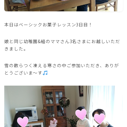
魚介料理
卵料理
本日はベーシックお菓子レッスン3日目！
野菜料理(ブロッコリー・カリフラワー・パプリカ・菜
娘と同じ幼稚園&組のママさん3名さまにお越しいただ
の花・その他)
きました。
野菜料理(きゅうり・なす・トマト・ピーマン・かぼち
雪の散らつく凍える寒さの中ご参加いただき、ありが
ゃ・ゴーヤ)
とうございま～す
野菜料理(キャベツ・白菜・ほうれん草・レタス・小松
菜・にら)
野菜料理(ズッキーニ・コーン・いんげん・そら豆・え
んどう・オクラ)
野菜料理(玉ねぎ・ねぎ・アボカド・青梗菜・セロリ・