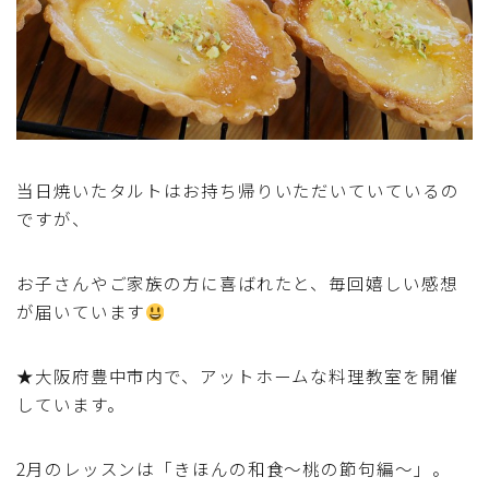
行事食(おせち・ハロウィン・クリスマス・雛祭り・子
供の日・七夕等)
乾物・海藻・麩料理
お弁当
当日焼いたタルトはお持ち帰りいただいていているの
漬物・ピクルス・保存食・発酵食品
ですが、
圧力鍋使用の料理
お子さんやご家族の方に喜ばれたと、毎回嬉しい感想
が届いています
ソース・ドレッシング・たれ・ディップ類
★大阪府豊中市内で、アットホームな料理教室を開催
ドリンク・シロップ・ジャム類
しています。
その他食材
2月のレッスンは「きほんの和食～桃の節句編～」。