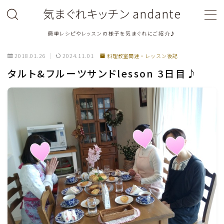
気まぐれキッチン andante
簡単レシピやレッスンの様子を気まぐれにご紹介♪
MENU
2018.01.26
2024.11.01
料理教室関連・レッスン後記
料理教室関連・レッスン後記
タルト&フルーツサンドlesson 3日目♪
料理関連のお仕事・メディア掲載レシピ
鶏肉料理
豚肉料理
牛肉料理
ひき肉料理