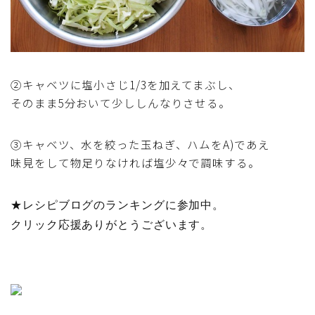
テーブルコーディネート・食器・調理器具
住・インテリア・小物・植物
②キャベツに塩小さじ1/3を加えてまぶし、
離乳食・キッズメニュー
そのまま5分おいて少ししんなりさせる。
育児徒然
③キャベツ、水を絞った玉ねぎ、ハムをA)であえ
味見をして物足りなければ塩少々で調味する。
その他徒然
★レシピブログのランキングに参加中。
クリック応援ありがとうございます。