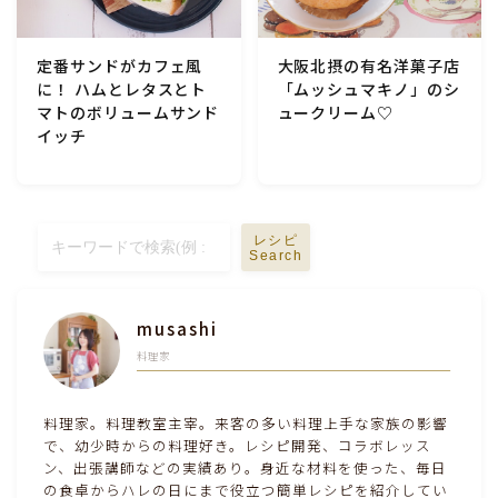
定番サンドがカフェ風
大阪北摂の有名洋菓子店
に！ ハムとレタスとト
「ムッシュマキノ」のシ
マトのボリュームサンド
ュークリーム♡
イッチ
レシピ
Search
musashi
料理家
料理家。料理教室主宰。来客の多い料理上手な家族の影響
で、幼少時からの料理好き。レシピ開発、コラボレッス
ン、出張講師などの実績あり。身近な材料を使った、毎日
の食卓からハレの日にまで役立つ簡単レシピを紹介してい