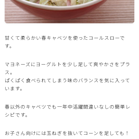
魚介料理
卵料理
甘くて柔らかい春キャベツを使ったコールスローで
野菜料理(ブロッコリー・カリフラワー・パプリカ・菜
す。
の花・その他)
マヨネーズにヨーグルトを少し足して爽やかさをプラ
野菜料理(きゅうり・なす・トマト・ピーマン・かぼち
ス。
ゃ・ゴーヤ)
ぱくぱく食べられてしまう味のバランスを気に入って
います。
野菜料理(キャベツ・白菜・ほうれん草・レタス・小松
菜・にら)
春以外のキャベツでも一年中活躍間違いなしの簡単レ
野菜料理(ズッキーニ・コーン・いんげん・そら豆・え
シピです。
んどう・オクラ)
お子さん向けには玉ねぎを抜いてコーンを足しても！
野菜料理(玉ねぎ・ねぎ・アボカド・青梗菜・セロリ・