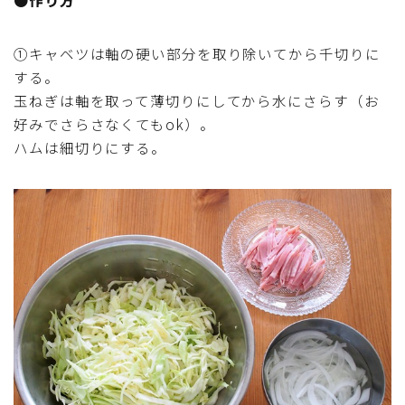
行事食(おせち・ハロウィン・クリスマス・雛祭り・子
供の日・七夕等)
①キャベツは軸の硬い部分を取り除いてから千切りに
する。
乾物・海藻・麩料理
玉ねぎは軸を取って薄切りにしてから水にさらす（お
好みでさらさなくてもok）。
お弁当
ハムは細切りにする。
漬物・ピクルス・保存食・発酵食品
圧力鍋使用の料理
ソース・ドレッシング・たれ・ディップ類
ドリンク・シロップ・ジャム類
その他食材