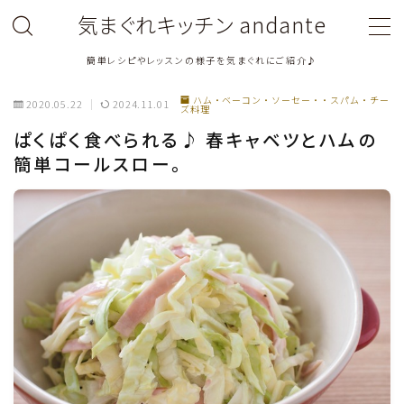
気まぐれキッチン andante
簡単レシピやレッスンの様子を気まぐれにご紹介♪
MENU
ハム・ベーコン・ソーセー・・スパム・チー
2020.05.22
2024.11.01
ズ料理
料理教室関連・レッスン後記
ぱくぱく食べられる♪ 春キャベツとハムの
簡単コールスロー。
料理関連のお仕事・メディア掲載レシピ
鶏肉料理
豚肉料理
牛肉料理
ひき肉料理