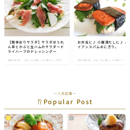
【簡単彩りサラダ】サラダほうれ
お弁当に♪ 小腹満たしに♪ ハ
ん草とかぶと生ハムのサラダ～ド
イアンスパムおにぎり。
ライハーブのドレッシング～
2021.01.17
ハム・ベーコン・ソーセー・・スパ
2017.08.14
ハム・ベーコン・ソーセー・・ス
ム・チーズ料理
ム・チーズ料理
ー人気記事ー
Popular Post