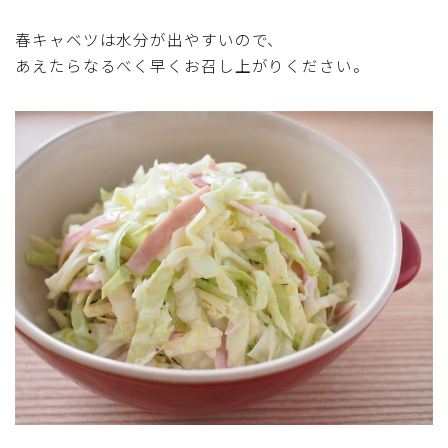
アスパラガス)
春キャベツは水分が出やすいので、
あえたらなるべく早くお召し上がりください。
根菜料理（にんじん・ごぼう・かぶ・大根・れんこん・
ビーツ)
芋類(じゃが芋・さつま芋・里芋・山芋)
もやし・豆苗・たけのこ・せり・ふき・その他山菜料理
洋菓子 (焼き菓子)
洋菓子 (冷菓)
洋菓子 (その他)
和菓子