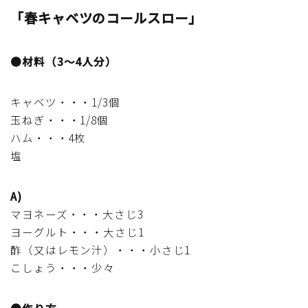
「春キャベツのコールスロー」
マクロビスイーツ・自然派おやつ
パン・パンケーキ・スコーン・食事パイ・ケークサレ・
●材料（3～4人分）
粉もの
キャベツ・・・1/3個
米/ご飯料理・もち料理
玉ねぎ・・・1/8個
ハム・・・4枚
麺料理(パスタ・うどん・そうめん・春雨など)
塩
ハム・ベーコン・ソーセー・・スパム・チーズ料理
A)
マヨネーズ・・・大さじ3
豆腐・厚揚げ・油揚げ・納豆・豆類・豆製品料理
ヨーグルト・・・大さじ1
酢（又はレモン汁）・・・小さじ1
缶詰料理(ツナ・サバ・いわし・ホタテ貝柱・コーン
こしょう・・・少々
等)
●作り方