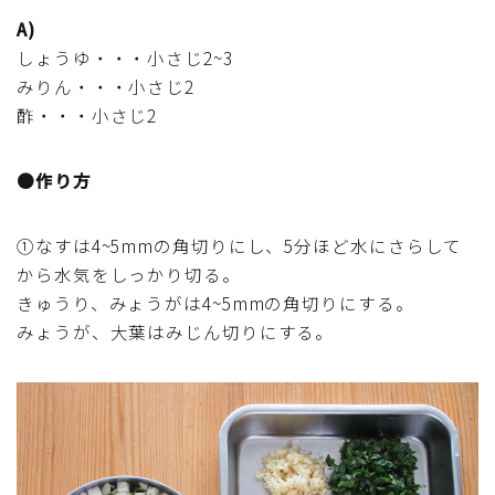
行事食(おせち・ハロウィン・クリスマス・雛祭り・子
A)
供の日・七夕等)
しょうゆ・・・小さじ2~3
みりん・・・小さじ2
乾物・海藻・麩料理
酢・・・小さじ2
お弁当
●作り方
漬物・ピクルス・保存食・発酵食品
①なすは4~5mmの角切りにし、5分ほど水にさらして
から水気をしっかり切る。
圧力鍋使用の料理
きゅうり、みょうがは4~5mmの角切りにする。
みょうが、大葉はみじん切りにする。
ソース・ドレッシング・たれ・ディップ類
ドリンク・シロップ・ジャム類
その他食材