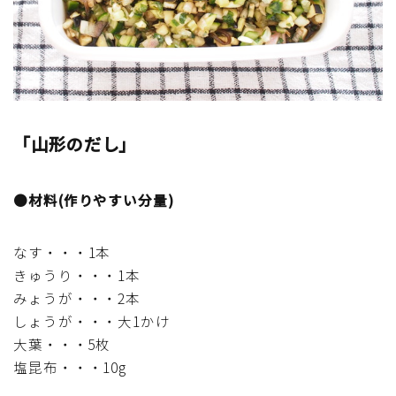
マクロビスイーツ・自然派おやつ
パン・パンケーキ・スコーン・食事パイ・ケークサレ・
粉もの
「山形のだし」
米/ご飯料理・もち料理
麺料理(パスタ・うどん・そうめん・春雨など)
●材料(作りやすい分量)
ハム・ベーコン・ソーセー・・スパム・チーズ料理
なす・・・1本
きゅうり・・・1本
豆腐・厚揚げ・油揚げ・納豆・豆類・豆製品料理
みょうが・・・2本
しょうが・・・大1かけ
缶詰料理(ツナ・サバ・いわし・ホタテ貝柱・コーン
大葉・・・5枚
等)
塩昆布・・・10g