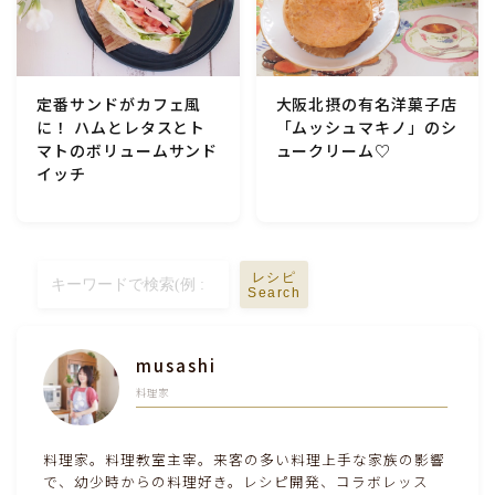
定番サンドがカフェ風
大阪北摂の有名洋菓子店
に！ ハムとレタスとト
「ムッシュマキノ」のシ
マトのボリュームサンド
ュークリーム♡
イッチ
レシピ
Search
musashi
料理家
料理家。料理教室主宰。来客の多い料理上手な家族の影響
で、幼少時からの料理好き。レシピ開発、コラボレッス