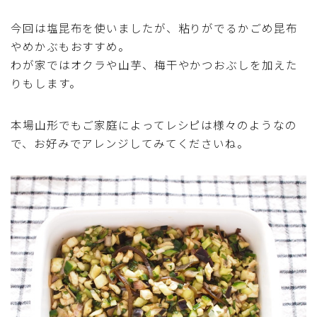
アスパラガス)
今回は塩昆布を使いましたが、粘りがでるかごめ昆布
やめかぶもおすすめ。
根菜料理（にんじん・ごぼう・かぶ・大根・れんこん・
ビーツ)
わが家ではオクラや山芋、梅干やかつおぶしを加えた
りもします。
芋類(じゃが芋・さつま芋・里芋・山芋)
本場山形でもご家庭によってレシピは様々のようなの
もやし・豆苗・たけのこ・せり・ふき・その他山菜料理
で、お好みでアレンジしてみてくださいね。
洋菓子 (焼き菓子)
洋菓子 (冷菓)
洋菓子 (その他)
和菓子