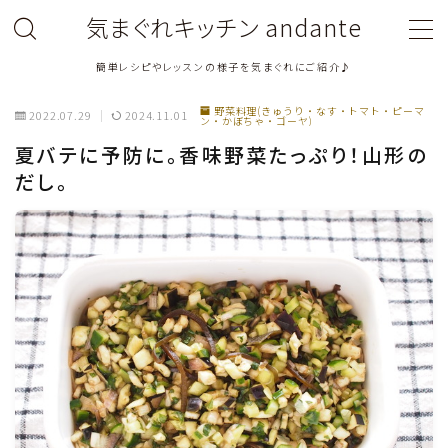
気まぐれキッチン andante
簡単レシピやレッスンの様子を気まぐれにご紹介♪
MENU
野菜料理(きゅうり・なす・トマト・ピーマ
2022.07.29
2024.11.01
ン・かぼちゃ・ゴーヤ)
料理教室関連・レッスン後記
夏バテに予防に。香味野菜たっぷり！山形の
だし。
料理関連のお仕事・メディア掲載レシピ
鶏肉料理
豚肉料理
牛肉料理
ひき肉料理