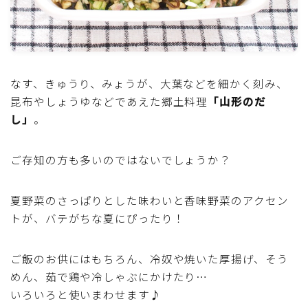
魚介料理
卵料理
なす、きゅうり、みょうが、大葉などを細かく刻み、
野菜料理(ブロッコリー・カリフラワー・パプリカ・菜
昆布やしょうゆなどであえた郷土料理
「山形のだ
の花・その他)
し」
。
野菜料理(きゅうり・なす・トマト・ピーマン・かぼち
ご存知の方も多いのではないでしょうか？
ゃ・ゴーヤ)
野菜料理(キャベツ・白菜・ほうれん草・レタス・小松
夏野菜のさっぱりとした味わいと香味野菜のアクセン
菜・にら)
トが、バテがちな夏にぴったり！
野菜料理(ズッキーニ・コーン・いんげん・そら豆・え
ご飯のお供にはもちろん、冷奴や焼いた厚揚げ、そう
んどう・オクラ)
めん、茹で鶏や冷しゃぶにかけたり…
いろいろと使いまわせます♪
野菜料理(玉ねぎ・ねぎ・アボカド・青梗菜・セロリ・