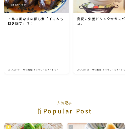
トルコ風なすの蒸し煮「イマムも
真夏の栄養ドリンク☆ガスパ
目を回す」？！
ョ。
2017.09.04
野菜料理(きゅうり・なす・トマト・
2014.08.05
野菜料理(きゅうり・なす・トマト
ピーマン・かぼちゃ・ゴーヤ)
ピーマン・かぼちゃ・ゴーヤ)
ー人気記事ー
Popular Post