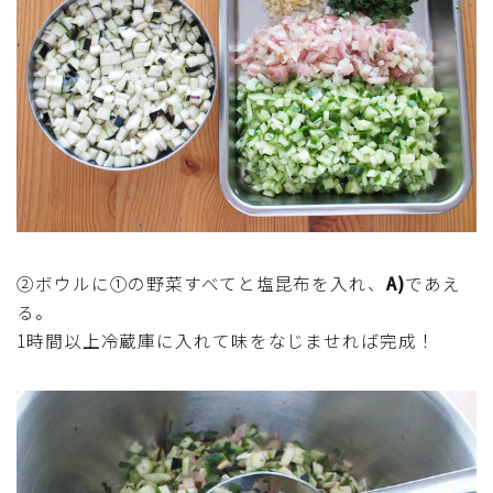
テーブルコーディネート・食器・調理器具
住・インテリア・小物・植物
離乳食・キッズメニュー
育児徒然
その他徒然
②ボウルに①の野菜すべてと塩昆布を入れ、
A)
であえ
る。
1時間以上冷蔵庫に入れて味をなじませれば完成！