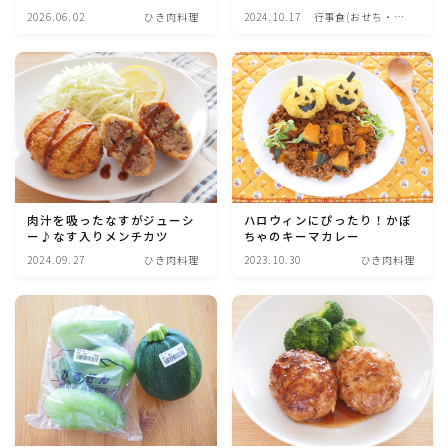
2026.06.02
ひき肉料理
2024.10.17
行事食(おせち・ハ
魚介料理
ロウィン・クリスマ
ス・雛祭り・子供の
日・七夕等)
卵料理
野菜料理(ブロッコリー・カリフラワー・パプリカ・菜
の花・その他)
野菜料理(きゅうり・なす・トマト・ピーマン・かぼち
肉汁を吸ったなすがジューシ
ハロウィンにぴったり！かぼ
ゃ・ゴーヤ)
ー♪なす入りメンチカツ
ちゃのキーマカレー
2024.09.27
ひき肉料理
2023.10.30
ひき肉料理
野菜料理(キャベツ・白菜・ほうれん草・レタス・小松
菜・にら)
野菜料理(ズッキーニ・コーン・いんげん・そら豆・え
んどう・オクラ)
野菜料理(玉ねぎ・ねぎ・アボカド・青梗菜・セロリ・