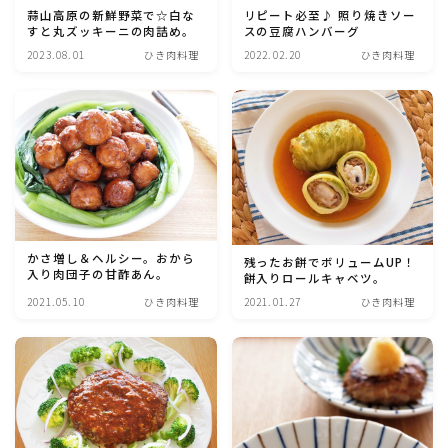
アスパラガス)
蒜山高原の新鮮野菜で☆白な
リピート必至♪ 照り焼きソー
すと丸ズッキーニの肉詰め。
スの豆腐ハンバーグ
2023.08.01
ひき肉料理
2022.02.20
ひき肉料理
根菜料理（にんじん・ごぼう・かぶ・大根・れんこん・
ビーツ)
芋類(じゃが芋・さつま芋・里芋・山芋)
もやし・豆苗・たけのこ・せり・ふき・その他山菜料理
洋菓子 (焼き菓子)
かさ増し＆ヘルシー。おから
残ったお餅でボリュームUP！
入り肉団子の甘酢あん。
餅入りロールキャベツ。
2021.05.10
ひき肉料理
2021.01.27
ひき肉料理
洋菓子 (冷菓)
洋菓子 (その他)
和菓子