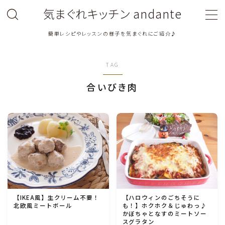
気まぐれキッチン andante
簡単レシピやレッスンの様子を気まぐれにご紹介♪
MENU
TAG
料理教室関連・レッスン後記
合いびき肉
料理関連のお仕事・メディア掲載レシピ
鶏肉料理
豚肉料理
牛肉料理
【IKEA風】生クリーム不要！
【ハロウィンのごちそうに
北欧風ミートボール
も！】ホクホク＆じゅわっ♪
ひき肉料理
かぼちゃとなすのミートソー
スグラタン