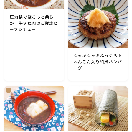
テーブルコーディネート・食器・調理器具
圧力鍋でほろっと柔ら
か！牛すね肉のご馳走ビ
住・インテリア・小物・植物
ーフシチュー
離乳食・キッズメニュー
シャキシャキふっくら♪
育児徒然
れんこん入り和風ハンバ
ーグ
その他徒然