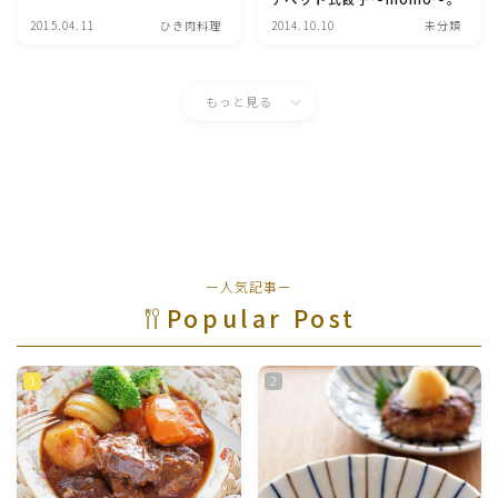
行事食(おせち・ハロウィン・クリスマス・雛祭り・子
2015.04.11
ひき肉料理
2014.10.10
未分類
供の日・七夕等)
乾物・海藻・麩料理
もっと見る
お弁当
漬物・ピクルス・保存食・発酵食品
圧力鍋使用の料理
ー人気記事ー
Popular Post
ソース・ドレッシング・たれ・ディップ類
ドリンク・シロップ・ジャム類
その他食材