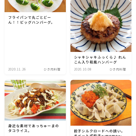
マクロビスイーツ・自然派おやつ
フライパンで丸ごとどー
ん！！ビッグハンバーグ。
パン・パンケーキ・スコーン・食事パイ・ケークサレ・
粉もの
米/ご飯料理・もち料理
シャキシャキふっくら♪ れん
こん入り和風ハンバーグ
麺料理(パスタ・うどん・そうめん・春雨など)
2020.11.26
ひき肉料理
2020.10.08
ひき肉料理
ハム・ベーコン・ソーセー・・スパム・チーズ料理
豆腐・厚揚げ・油揚げ・納豆・豆類・豆製品料理
缶詰料理(ツナ・サバ・いわし・ホタテ貝柱・コーン
等)
身近な素材であっちゅーまの
タコライス。
餃子シルクロードへの誘い。
チベット式餃子～momo～。