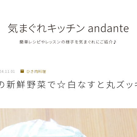
気まぐれキッチン andante
簡単レシピやレッスンの様子を気まぐれにご紹介♪
料理教室関連・レッスン後記
24.11.01
ひき肉料理
料理関連のお仕事・メディア掲載レシピ
の新鮮野菜で☆白なすと丸ズッ
鶏肉料理
豚肉料理
牛肉料理