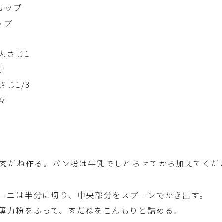
カップ
ップ
大さじ1
弱
じ1/3
々
肉だね作る。パン粉は牛乳でしとらせてから加えてくだ
ーニは半分に切り、中央部分をスプーンでかき出す。
薄力粉をふって、肉だねをこんもりと詰める。