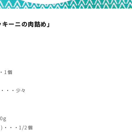
育児徒然
その他徒然
ッキーニの肉詰め」
・1個
ル・・・少々
0g
)・・・1/2個