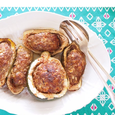
圧力鍋使用の料理
ソース・ドレッシング・たれ・ディップ類
ドリンク・シロップ・ジャム類
その他食材
テーブルコーディネート・食器・調理器具
住・インテリア・小物・植物
離乳食・キッズメニュー