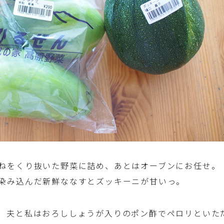
ハム・ベーコン・ソーセー・・スパム・チーズ
料理
豆腐・厚揚げ・油揚げ・納豆・豆類・豆製品
料理
缶詰料理(ツナ・サバ・いわし・ホタテ貝柱・
コーン等)
行事食(おせち・ハロウィン・クリスマス・雛
祭り・子供の日・七夕等)
乾物・海藻・麩料理
ねをくり抜いた野菜に詰め、あとはオーブンにお任せ。
染み込んだ新鮮ななすとズッキーニが甘いっ。
お弁当
、夫と私はおろししょうが入りのポン酢でペロリといた
漬物・ピクルス・保存食・発酵食品