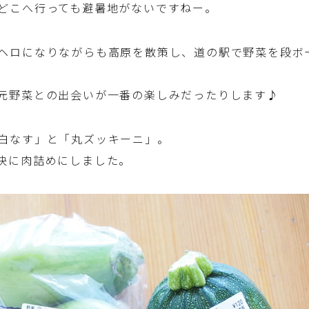
どこへ行っても避暑地がないですねー。
洋菓子 (その他)
ヘロになりながらも高原を散策し、道の駅で野菜を段ボ
和菓子
元野菜との出会いが一番の楽しみだったりします♪
マクロビスイーツ・自然派おやつ
白なす」と「丸ズッキーニ」。
快に肉詰めにしました。
パン・パンケーキ・スコーン・食事パイ・ケー
クサレ・粉もの
米/ご飯料理・もち料理
麺料理(パスタ・うどん・そうめん・春雨な
ど)