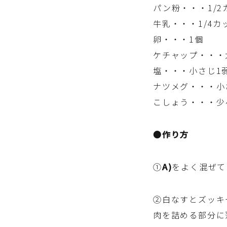
パン粉・・・1/2
牛乳・・・1/4カ
卵・・・1個
ケチャップ・・・
塩・・・小さじ1
ナツメグ・・・小さ
こしょう・・・少
●作り方
①
A)
をよく混ぜて
②白なすとズッキ
肉を詰める部分に