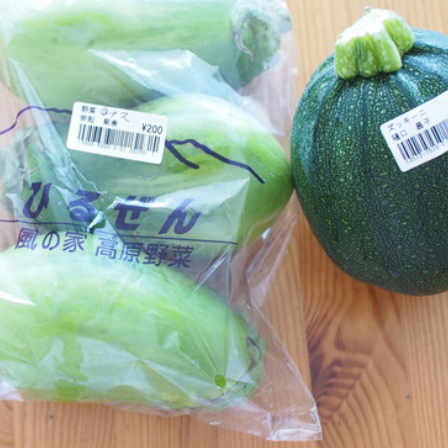
ひき肉料理
魚介料理
卵料理
野菜料理(ブロッコリー・カリフラワー・パプ
リカ・菜の花・その他)
野菜料理(きゅうり・なす・トマト・ピーマン・
かぼちゃ・ゴーヤ)
野菜料理(キャベツ・白菜・ほうれん草・レタ
ス・小松菜・にら)