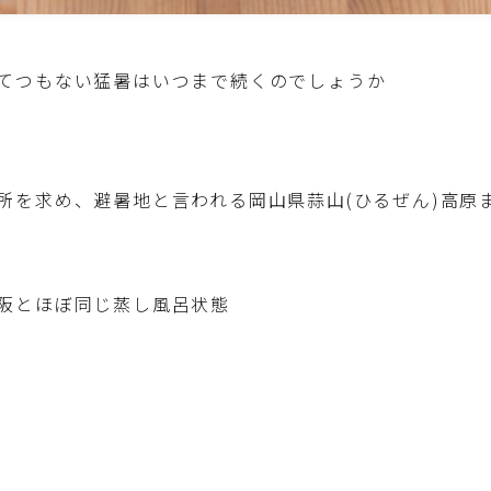
野菜料理(ズッキーニ・コーン・いんげん・そ
ら豆・えんどう・オクラ)
てつもない猛暑はいつまで続くのでしょうか
野菜料理(玉ねぎ・ねぎ・アボカド・青梗菜・
セロリ・アスパラガス)
根菜料理（にんじん・ごぼう・かぶ・大根・れ
所を求め、避暑地と言われる岡山県蒜山(ひるぜん)高原
んこん・ビーツ)
芋類(じゃが芋・さつま芋・里芋・山芋)
阪とほぼ同じ蒸し風呂状態
もやし・豆苗・たけのこ・せり・ふき・その他
山菜料理
洋菓子 (焼き菓子)
洋菓子 (冷菓)