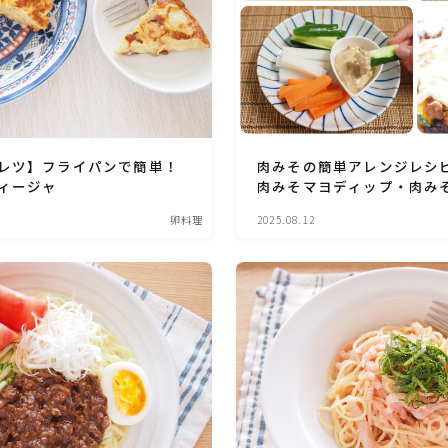
野菜料理(ズッキーニ・コーン・いんげん・そ
ら豆・えんどう・オクラ)
野菜料理(玉ねぎ・ねぎ・アボカド・青梗菜・
セロリ・アスパラガス)
レツ】フライパンで簡単！
肉みその簡単アレンジレシ
根菜料理（にんじん・ごぼう・かぶ・大根・れ
んこん・ビーツ)
ィージャ
肉みそマヨディップ・肉みそ
卵料理
2025.08.12
芋類(じゃが芋・さつま芋・里芋・山芋)
もやし・豆苗・たけのこ・せり・ふき・その他
山菜料理
洋菓子 (焼き菓子)
洋菓子 (冷菓)