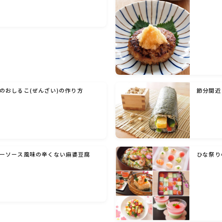
のおしるこ(ぜんざい)の作り方
節分間近
ーソース風味の辛くない麻婆豆腐
ひな祭り