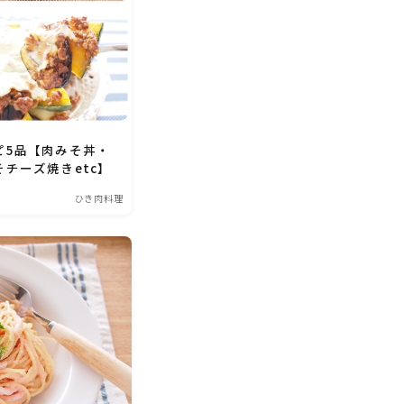
ピ5品【肉みそ丼・
チーズ焼きetc】
ひき肉料理