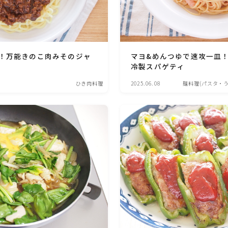
洋菓子 (その他)
！万能きのこ肉みそのジャ
マヨ&めんつゆで速攻一皿！
和菓子
冷製スパゲティ
ひき肉料理
2025.06.08
麺料理(パスタ・
マクロビスイーツ・自然派おやつ
パン・パンケーキ・スコーン・食事パイ・ケー
クサレ・粉もの
米/ご飯料理・もち料理
麺料理(パスタ・うどん・そうめん・春雨な
ど)