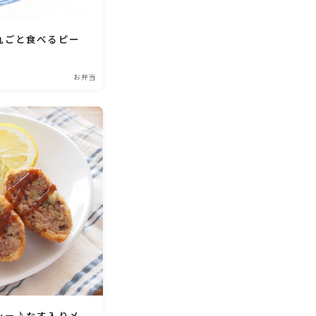
丸ごと食べるピー
お弁当
シー♪なす入りメ