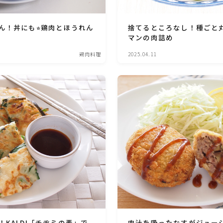
ハム・ベーコン・ソーセー・・スパム・チーズ
料理
ん！丼にも⭐︎鶏肉とほうれん
捨てるところなし！種ごと
マンの肉詰め
豆腐・厚揚げ・油揚げ・納豆・豆類・豆製品
料理
鶏肉料理
2025.04.11
缶詰料理(ツナ・サバ・いわし・ホタテ貝柱・
コーン等)
行事食(おせち・ハロウィン・クリスマス・雛
祭り・子供の日・七夕等)
乾物・海藻・麩料理
お弁当
漬物・ピクルス・保存食・発酵食品
肉汁を吸ったなすがジュー
KALDI「チヂミの素」で