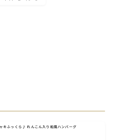
ャキふっくら♪ れんこん入り和風ハンバーグ