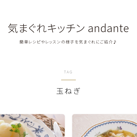
気まぐれキッチン andante
簡単レシピやレッスンの様子を気まぐれにご紹介♪
料理教室関連・レッスン後記
TAG
料理関連のお仕事・メディア掲載レシピ
玉ねぎ
鶏肉料理
豚肉料理
牛肉料理