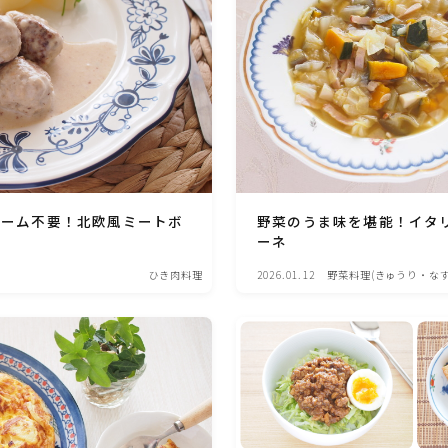
ひき肉料理
魚介料理
卵料理
クリーム不要！北欧風ミートボ
野菜のうま味を堪能！イタ
野菜料理(ブロッコリー・カリフラワー・パプ
ーネ
リカ・菜の花・その他)
ひき肉料理
2026.01.12
野菜料理(きゅうり・な
ちゃ・ゴーヤ)
野菜料理(きゅうり・なす・トマト・ピーマン・
かぼちゃ・ゴーヤ)
野菜料理(キャベツ・白菜・ほうれん草・レタ
ス・小松菜・にら)