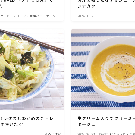
ンチカツ
ミ
圧力鍋使用の料理
ケーキ・スコーン・食事パイ・ケークサ
2024.09.27
ソース・ドレッシング・たれ・ディップ類
ドリンク・シロップ・ジャム類
その他食材
テーブルコーディネート・食器・調理器具
住・インテリア・小物・植物
！レタスとわかめのチョレ
生クリーム入りでクリーミ
離乳食・キッズメニュー
ガオ咲いた♡
タージュ
その他徒然
2024.08.23
野菜料理(きゅうり・な