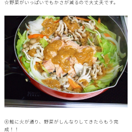
☆野菜がいっぱいでもかさが減るので大丈夫です。
テーブルコーディネート・食器・調理器具
住・インテリア・小物・植物
離乳食・キッズメニュー
育児徒然
その他徒然
④鮭に火が通り、野菜がしんなりしてきたらもう完
成！！