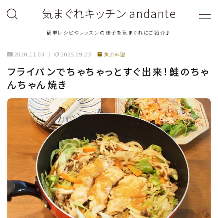
気まぐれキッチン andante
簡単レシピやレッスンの様子を気まぐれにご紹介♪
MENU
2020.11.03
2025.09.23
魚介料理
料理教室関連・レッスン後記
フライパンでちゃちゃっとすぐ出来！鮭のちゃ
んちゃん焼き
料理関連のお仕事・メディア掲載レシピ
鶏肉料理
豚肉料理
牛肉料理
ひき肉料理