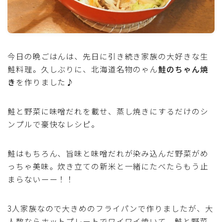
魚介料理
卵料理
今日の晩ごはんは、先日に引き続き家族の大好きな生
鮭料理。久しぶりに、北海道名物のゃん
鮭のちゃん焼
野菜料理(ブロッコリー・カリフラワー・パプリカ・菜
の花・その他)
き
を作りました♪
野菜料理(きゅうり・なす・トマト・ピーマン・かぼち
鮭と野菜に味噌だれを載せ、蒸し焼きにするだけのシ
ゃ・ゴーヤ)
ンプルで豪快なレシピ。
野菜料理(キャベツ・白菜・ほうれん草・レタス・小松
鮭はもちろん、旨味と味噌だれが染み込んだ野菜がめ
菜・にら)
っちゃ美味。炊き立ての新米と一緒にたべたらもう止
まらないーー！！
野菜料理(ズッキーニ・コーン・いんげん・そら豆・え
んどう・オクラ)
3人家族なので大きめのフライパンで作りましたが、大
野菜料理(玉ねぎ・ねぎ・アボカド・青梗菜・セロリ・
人数ならホットプレートでワイワイ焼いて、鮭と野菜