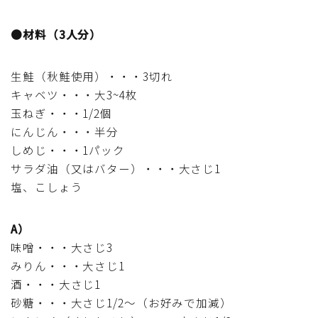
マクロビスイーツ・自然派おやつ
●材料（3人分）
パン・パンケーキ・スコーン・食事パイ・ケークサレ・
粉もの
生鮭（秋鮭使用）・・・3切れ
キャベツ・・・大3~4枚
玉ねぎ・・・1/2個
米/ご飯料理・もち料理
にんじん・・・半分
しめじ・・・1パック
麺料理(パスタ・うどん・そうめん・春雨など)
サラダ油（又はバター）・・・大さじ1
塩、こしょう
ハム・ベーコン・ソーセー・・スパム・チーズ料理
A）
豆腐・厚揚げ・油揚げ・納豆・豆類・豆製品料理
味噌・・・大さじ3
みりん・・・大さじ1
缶詰料理(ツナ・サバ・いわし・ホタテ貝柱・コーン
酒・・・大さじ1
等)
砂糖・・・大さじ1/2～（お好みで加減）