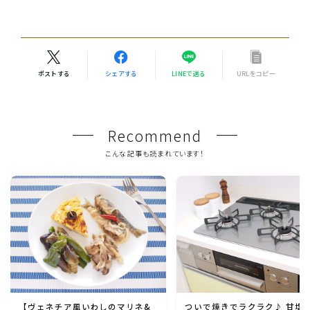
ポストする
シェアする
LINEで送る
URLをコピー
Recommend
こんな記事も読まれています！
【ヴェネチア風いわしのマリネ&
ついで焼きでラクラク♪ 甘塩