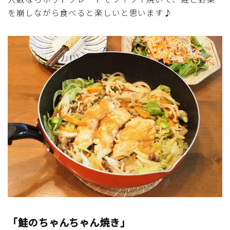
アスパラガス)
を崩しながら食べると楽しいと思います♪
根菜料理（にんじん・ごぼう・かぶ・大根・れんこん・
ビーツ)
芋類(じゃが芋・さつま芋・里芋・山芋)
もやし・豆苗・たけのこ・せり・ふき・その他山菜料理
洋菓子 (焼き菓子)
洋菓子 (冷菓)
洋菓子 (その他)
和菓子
「鮭のちゃんちゃん焼き」