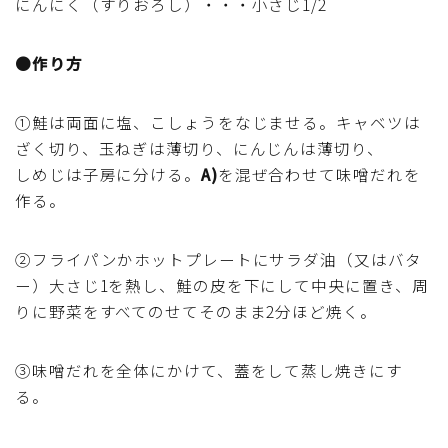
にんにく（すりおろし）・・・小さじ1/2
行事食(おせち・ハロウィン・クリスマス・雛祭り・子
供の日・七夕等)
●作り方
乾物・海藻・麩料理
①鮭は両面に塩、こしょうをなじませる。キャベツは
お弁当
ざく切り、玉ねぎは薄切り、にんじんは薄切り、
しめじは子房に分ける。
A)
を混ぜ合わせて味噌だれを
作る。
漬物・ピクルス・保存食・発酵食品
圧力鍋使用の料理
②フライパンかホットプレートにサラダ油（又はバタ
ー）大さじ1を熱し、鮭の皮を下にして中央に置き、周
りに野菜をすべてのせてそのまま2分ほど焼く。
ソース・ドレッシング・たれ・ディップ類
ドリンク・シロップ・ジャム類
③味噌だれを全体にかけて、蓋をして蒸し焼きにす
る。
その他食材