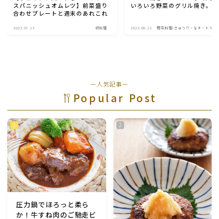
スパニッシュオムレツ】前菜盛り
いろいろ野菜のグリル焼き。
合わせプレートと週末のあれこれ
2025.07.13
卵料理
2023.08.21
野菜料理(きゅうり・なす・トマト
ピーマン・かぼちゃ・ゴーヤ)
ー人気記事ー
Popular Post
圧力鍋でほろっと柔ら
か！牛すね肉のご馳走ビ