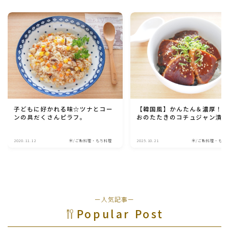
子どもに好かれる味☆ツナとコー
【韓国風】かんたん＆濃厚！
ンの具だくさんピラフ。
おのたたきのコチュジャン漬
2020.11.12
米/ご飯料理・もち料理
2025.10.21
米/ご飯料理・もち
ー人気記事ー
Popular Post