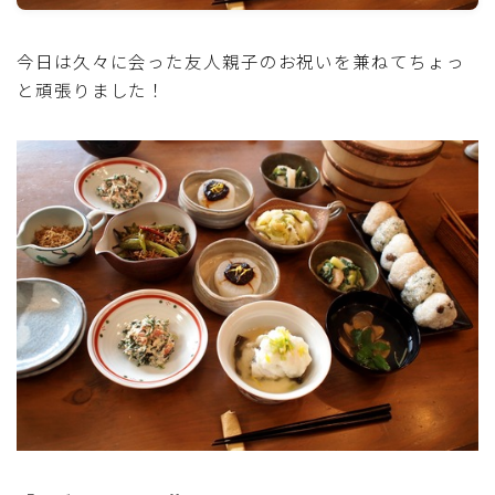
魚介料理
今日は久々に会った友人親子のお祝いを兼ねてちょっ
と頑張りました！
卵料理
野菜料理(ブロッコリー・カリフラワー・パプリカ・菜
の花・その他)
野菜料理(きゅうり・なす・トマト・ピーマン・かぼち
ゃ・ゴーヤ)
野菜料理(キャベツ・白菜・ほうれん草・レタス・小松
菜・にら)
野菜料理(ズッキーニ・コーン・いんげん・そら豆・え
んどう・オクラ)
野菜料理(玉ねぎ・ねぎ・アボカド・青梗菜・セロリ・