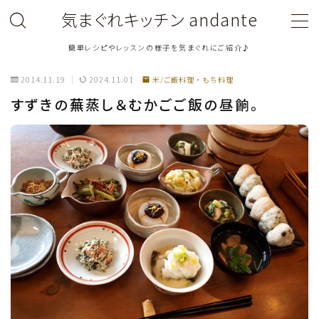
気まぐれキッチン andante
簡単レシピやレッスンの様子を気まぐれにご紹介♪
MENU
2014.11.19
2024.11.01
米/ご飯料理・もち料理
料理教室関連・レッスン後記
すずきの蕪蒸し＆むかごご飯の昼餉。
料理関連のお仕事・メディア掲載レシピ
鶏肉料理
豚肉料理
牛肉料理
ひき肉料理