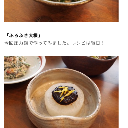
行事食(おせち・ハロウィン・クリスマス・雛祭り・子
供の日・七夕等)
乾物・海藻・麩料理
「ふろふき大根」
お弁当
今回圧力鍋で作ってみました。レシピは後日！
漬物・ピクルス・保存食・発酵食品
圧力鍋使用の料理
ソース・ドレッシング・たれ・ディップ類
ドリンク・シロップ・ジャム類
その他食材