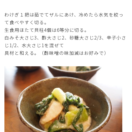
マクロビスイーツ・自然派おやつ
わけぎ１把は茹でてザルにあけ、冷めたら水気を絞っ
て食べやすく切る。
パン・パンケーキ・スコーン・食事パイ・ケークサレ・
生食用ほたて貝柱4個は6等分に切る。
粉もの
白みそ大さじ3、酢大さじ2、砂糖大さじ2/3、辛子小さ
じ1/2、水大さじ1を混ぜて
米/ご飯料理・もち料理
具材と和える。（酢味噌の味加減はお好みで）
麺料理(パスタ・うどん・そうめん・春雨など)
ハム・ベーコン・ソーセー・・スパム・チーズ料理
豆腐・厚揚げ・油揚げ・納豆・豆類・豆製品料理
缶詰料理(ツナ・サバ・いわし・ホタテ貝柱・コーン
等)