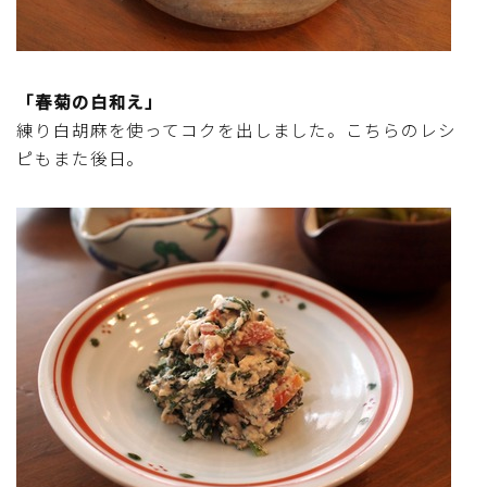
テーブルコーディネート・食器・調理器具
住・インテリア・小物・植物
「春菊の白和え」
練り白胡麻を使ってコクを出しました。こちらのレシ
離乳食・キッズメニュー
ピもまた後日。
育児徒然
その他徒然