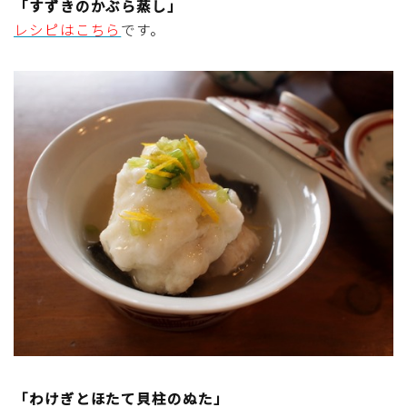
「すずきのかぶら蒸し」
アスパラガス)
レシピはこちら
です。
根菜料理（にんじん・ごぼう・かぶ・大根・れんこん・
ビーツ)
芋類(じゃが芋・さつま芋・里芋・山芋)
もやし・豆苗・たけのこ・せり・ふき・その他山菜料理
洋菓子 (焼き菓子)
洋菓子 (冷菓)
洋菓子 (その他)
和菓子
「わけぎとほたて貝柱のぬた」